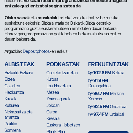
helburuak.
Bizkaia Irratiaren programazinoaren helburu nagusia
entzule guztientzat atsegina izatea da
.
Ohiko saioak
eta
musikalak
tartekatzen dira, batez be musika
euskalduna eskeiniz. Bizkaia Irratia da Bizkaitik Bizkai osorako
programazino guztia euskera hutsean emitiduten dauan bakarra.
Horrez gain, programazinoa goitik behera bizkaiera hutsean egiten
dauan bakarra da.
Argazkiak
Depositphotos
-en eskuz.
ALBISTEAK
PODKASTAK
FREKUENTZIAK
Bizkaitik Bizkaira
Goizeko Izarretan
102.6 FM
Bizkaia
Elizea
Kultura
91.9 FM
Gizartea
Lau Haizetara
Durangaldea
Hezkuntza
Mezea
96.7 FM
Markina
Kirolak
Zorionagurrak
Xemein
Kulturea
Jokoan
92.5 FM
Ondarroa
Nekazaritza eta
Garoa
97.4 FM
Urdaibai
arrantza
Kresala
Politika
Euskera Hobetzen
Sormena
Planik Plan