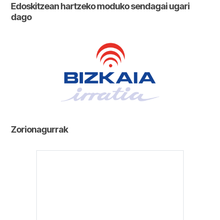
Edoskitzean hartzeko moduko sendagai ugari
dago
Zorionagurrak