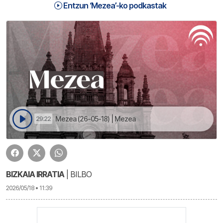
Entzun ‘Mezea’-ko podkastak
Mezea (26-05-18) | Mezea
29:22
BIZKAIA IRRATIA
| BILBO
2026/05/18 • 11:39