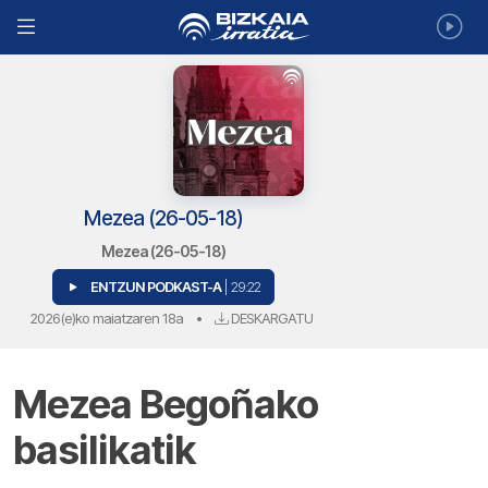
Mezea (26-05-18)
Mezea (26-05-18)
ENTZUN PODKAST-A
| 29:22
2026(e)ko maiatzaren 18a
•
DESKARGATU
Mezea Begoñako
basilikatik