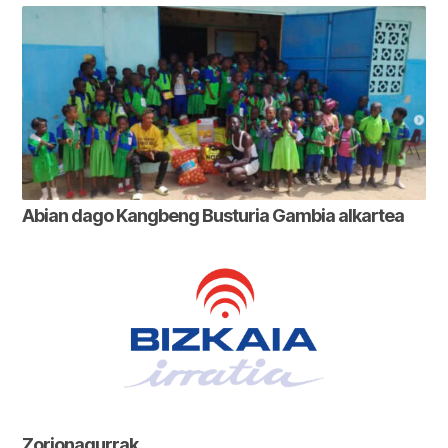
Abian dago Kangbeng Busturia Gambia alkartea
Zorionagurrak