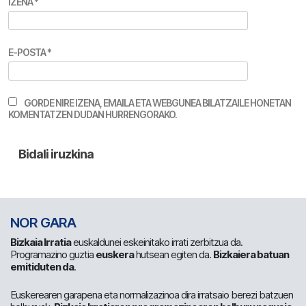
IZENA
*
E-POSTA
*
GORDE NIRE IZENA, EMAILA ETA WEBGUNEA BILATZAILE HONETAN
KOMENTATZEN DUDAN HURRENGORAKO.
NOR GARA
Bizkaia Irratia
euskaldunei eskeinitako irrati zerbitzua da.
Programazino guztia
euskera
hutsean egiten da.
Bizkaiera batuan
emitiduten da
.
Euskerearen garapena eta normalizazinoa dira irratsaio berezi batzuen