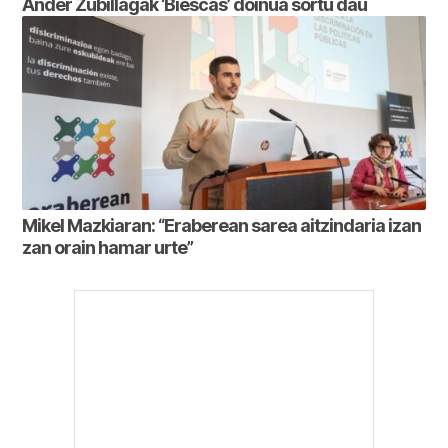
Ander Zubillagak ‘Biescas’ doinua sortu dau
Mikel Mazkiaran: “Eraberean sarea aitzindaria izan
zan orain hamar urte”