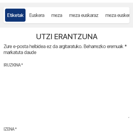
Etiketak
Euskera
meza
meza euskaraz
meza euskera
UTZI ERANTZUNA
Zure e-posta helbidea ez da argitaratuko.
Beharrezko eremuak
*
markatuta daude
IRUZKINA
*
IZENA
*