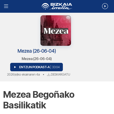
Mezea (26-06-04)
Mezea (26-06-04)
ENTZUN PODKAST-A
| 33:04
2026(e)ko ekainaren 4a
•
DESKARGATU
Mezea Begoñako
Basilikatik