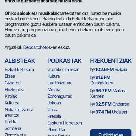
entzule guztientzat atsegina izatea da
.
Ohiko saioak
eta
musikalak
tartekatzen dira, batez be musika
euskalduna eskeiniz. Bizkaia Irratia da Bizkaitik Bizkai osorako
programazino guztia euskera hutsean emitiduten dauan bakarra.
Horrez gain, programazinoa goitik behera bizkaiera hutsean egiten
dauan bakarra da.
Argazkiak
Depositphotos
-en eskuz.
ALBISTEAK
PODKASTAK
FREKUENTZIAK
Bizkaitik Bizkaira
Goizeko Izarretan
102.6 FM
Bizkaia
Elizea
Kultura
91.9 FM
Gizartea
Lau Haizetara
Durangaldea
Hezkuntza
Mezea
96.7 FM
Markina
Kirolak
Zorionagurrak
Xemein
Kulturea
Jokoan
92.5 FM
Ondarroa
Nekazaritza eta
Garoa
97.4 FM
Urdaibai
arrantza
Kresala
Politika
Euskera Hobetzen
Sormena
Planik Plan
Zientzia eta
Publizidadea