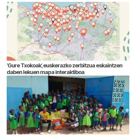
‘Gure Txokoak’, euskerazko zerbitzua eskaintzen
daben lekuen mapa interaktiboa