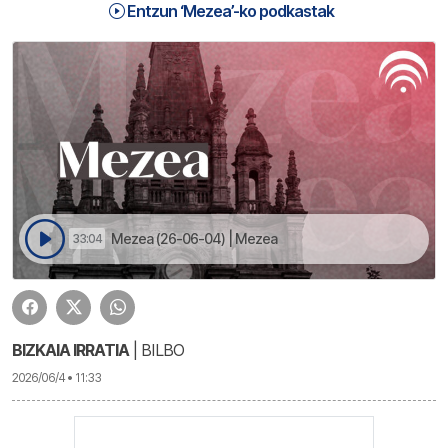
Entzun ‘Mezea’-ko podkastak
Mezea (26-06-04) | Mezea
33:04
BIZKAIA IRRATIA
| BILBO
2026/06/4 • 11:33