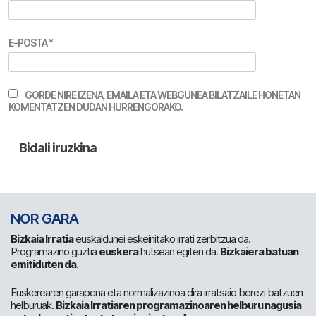
E-POSTA
*
GORDE NIRE IZENA, EMAILA ETA WEBGUNEA BILATZAILE HONETAN
KOMENTATZEN DUDAN HURRENGORAKO.
NOR GARA
Bizkaia Irratia
euskaldunei eskeinitako irrati zerbitzua da.
Programazino guztia
euskera
hutsean egiten da.
Bizkaiera batuan
emitiduten da
.
Euskerearen garapena eta normalizazinoa dira irratsaio berezi batzuen
helburuak.
Bizkaia Irratiaren programazinoaren helburu nagusia