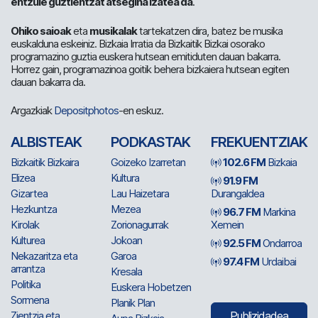
entzule guztientzat atsegina izatea da
.
Ohiko saioak
eta
musikalak
tartekatzen dira, batez be musika
euskalduna eskeiniz. Bizkaia Irratia da Bizkaitik Bizkai osorako
programazino guztia euskera hutsean emitiduten dauan bakarra.
Horrez gain, programazinoa goitik behera bizkaiera hutsean egiten
dauan bakarra da.
Argazkiak
Depositphotos
-en eskuz.
ALBISTEAK
PODKASTAK
FREKUENTZIAK
Bizkaitik Bizkaira
Goizeko Izarretan
102.6 FM
Bizkaia
Elizea
Kultura
91.9 FM
Gizartea
Lau Haizetara
Durangaldea
Hezkuntza
Mezea
96.7 FM
Markina
Kirolak
Zorionagurrak
Xemein
Kulturea
Jokoan
92.5 FM
Ondarroa
Nekazaritza eta
Garoa
97.4 FM
Urdaibai
arrantza
Kresala
Politika
Euskera Hobetzen
Sormena
Planik Plan
Zientzia eta
Publizidadea