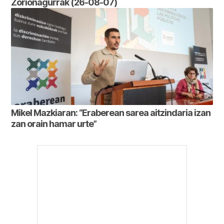
Zorionagurrak (26-08-07)
Mikel Mazkiaran: “Eraberean sarea aitzindaria izan
zan orain hamar urte”