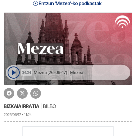
Entzun ‘Mezea’-ko podkastak
Mezea (26-06-17) | Mezea
34:34
BIZKAIA IRRATIA
| BILBO
2026/06/17 • 11:24