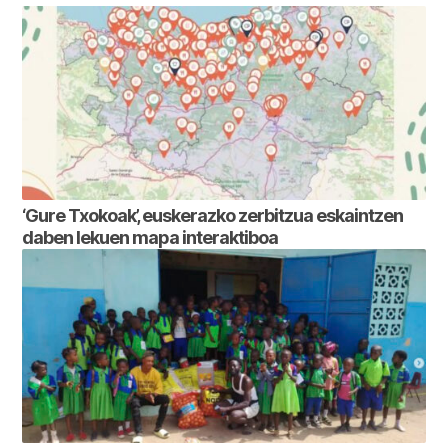
‘Gure Txokoak’, euskerazko zerbitzua eskaintzen
daben lekuen mapa interaktiboa