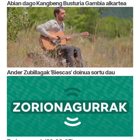
Abian dago Kangbeng Busturia Gambia alkartea
Ander Zubillagak ‘Biescas’ doinua sortu dau