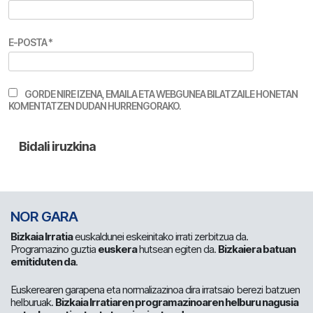
E-POSTA
*
GORDE NIRE IZENA, EMAILA ETA WEBGUNEA BILATZAILE HONETAN
KOMENTATZEN DUDAN HURRENGORAKO.
NOR GARA
Bizkaia Irratia
euskaldunei eskeinitako irrati zerbitzua da.
Programazino guztia
euskera
hutsean egiten da.
Bizkaiera batuan
emitiduten da
.
Euskerearen garapena eta normalizazinoa dira irratsaio berezi batzuen
helburuak.
Bizkaia Irratiaren programazinoaren helburu nagusia