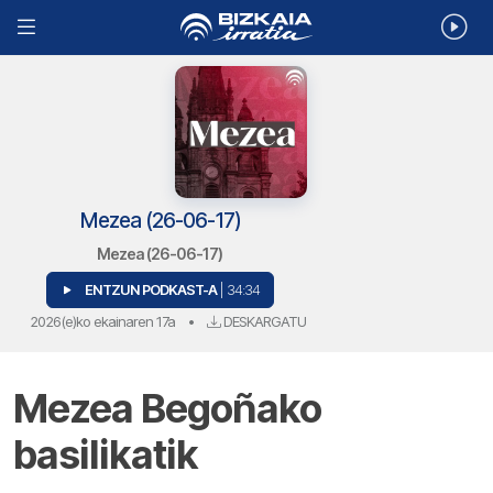
Mezea (26-06-17)
Mezea (26-06-17)
ENTZUN PODKAST-A
| 34:34
2026(e)ko ekainaren 17a
•
DESKARGATU
Mezea Begoñako
basilikatik