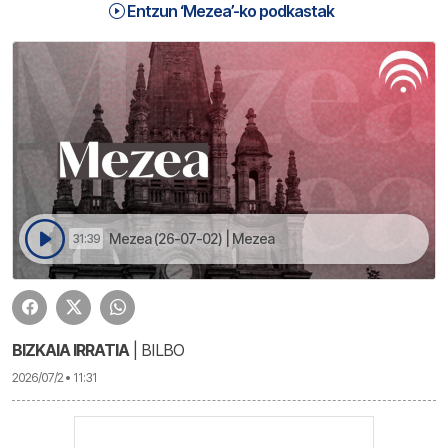
Entzun ‘Mezea’-ko podkastak
Mezea (26-07-02) | Mezea
31:39
BIZKAIA IRRATIA
| BILBO
2026/07/2 • 11:31