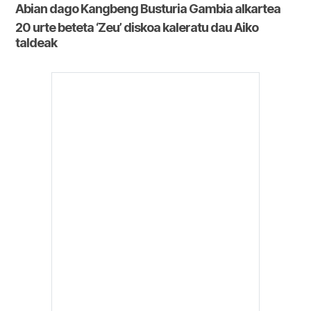
Abian dago Kangbeng Busturia Gambia alkartea
20 urte beteta ‘Zeu’ diskoa kaleratu dau Aiko
taldeak