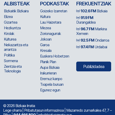
ALBISTEAK
PODKASTAK
FREKUENTZIAK
Bizkaitik Bizkaira
Goizeko Izarretan
102.6 FM
Bizkaia
Elizea
Kultura
91.9 FM
Gizartea
Lau Haizetara
Durangaldea
Hezkuntza
Mezea
96.7 FM
Markina
Kirolak
Zorionagurrak
Xemein
Kulturea
Jokoan
92.5 FM
Ondarroa
Nekazaritza eta
Garoa
97.4 FM
Urdaibai
arrantza
Kresala
Politika
Euskera Hobetzen
Sormena
Planik Plan
Zientzia eta
Publizidadea
Aupa Bizkaia
Teknologia
Irakurrieran
Eremuz kanpo
Txapela buruan
Egunez egun
© 2026 Bizkaia Irratia
Lege oharra
|
Pribatutasun informazinoa
| Mazarredo zumarkalea 47, 7 –
Bilbo |
944 466 800
| info@bizkaiairratia.eus