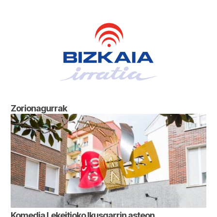
Zorionagurrak
Komedia Lekeitioko Ikusgarrin asteon