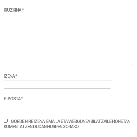
IRUZKINA
*
IZENA
*
E-POSTA
*
GORDE NIRE IZENA, EMAILA ETA WEBGUNEA BILATZAILE HONETAN
KOMENTATZEN DUDAN HURRENGORAKO.