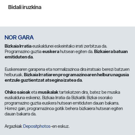
NOR GARA
Bizkaia Irratia
euskaldunei eskeinitako irrati zerbitzua da.
Programazino guztia
euskera
hutsean egiten da.
Bizkaiera batuan
emitiduten da
.
Euskerearen garapena eta normalizazinoa dira irratsaio berezi batzuen
helburuak.
Bizkaia Irratiaren programazinoaren helburu nagusia
entzule guztientzat atsegina izatea da
.
Ohiko saioak
eta
musikalak
tartekatzen dira, batez be musika
euskalduna eskeiniz. Bizkaia Irratia da Bizkaitik Bizkai osorako
programazino guztia euskera hutsean emitiduten dauan bakarra.
Horrez gain, programazinoa goitik behera bizkaiera hutsean egiten
dauan bakarra da.
Argazkiak
Depositphotos
-en eskuz.