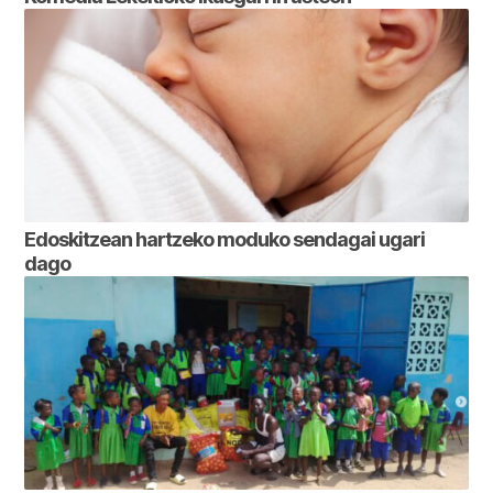
Edoskitzean hartzeko moduko sendagai ugari
dago