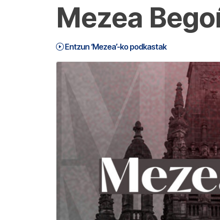
Mezea Begoñ
Entzun ‘Mezea’-ko podkastak