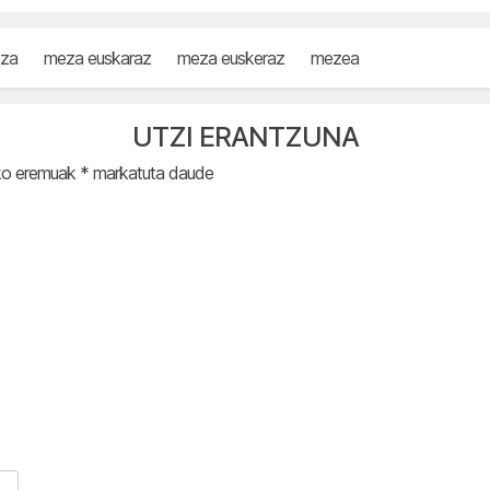
za
meza euskaraz
meza euskeraz
mezea
UTZI ERANTZUNA
ko eremuak
*
markatuta daude