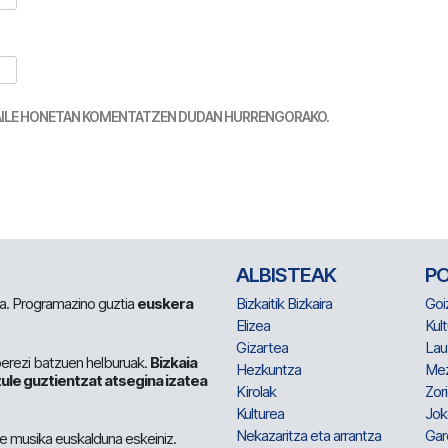
TZAILE HONETAN KOMENTATZEN DUDAN HURRENGORAKO.
ALBISTEAK
P
 da. Programazino guztia
euskera
Bizkaitik Bizkaira
Goi
Elizea
Kult
Gizartea
Lau
berezi batzuen helburuak.
Bizkaia
Hezkuntza
Me
ule guztientzat atsegina izatea
Kirolak
Zor
Kulturea
Jok
Nekazaritza eta arrantza
Gar
e musika euskalduna eskeiniz.