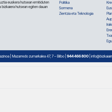
 guztia euskera hutsean emitiduten
Politika
Kre
a bizkaiera hutsean egiten dauan
Sormena
Eus
Zientzia eta Teknologia
Plan
Aup
Irak
Ere
Txa
Egu
mazinoa
| Mazarredo zumarkalea 47, 7 – Bilbo |
944 466 800
| info@bizkaiair