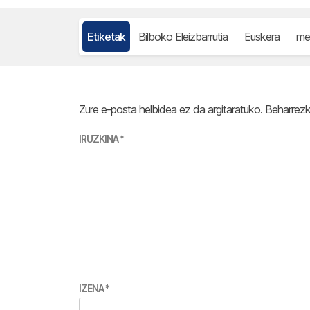
Etiketak
Bilboko Eleizbarrutia
Euskera
me
Zure e-posta helbidea ez da argitaratuko.
Beharrez
IRUZKINA
*
IZENA
*