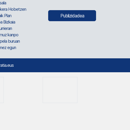
sala
kera Hobetzen
ik Plan
Publizidadea
a Bizkaia
urrieran
muz kanpo
pela buruan
nez egun
ratia.eus