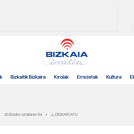
k
Bizkaitik Bizkaira
Kirolak
Errezetak
Kultura
El
2026(e)ko uztailaren 6a
•
DESKARGATU