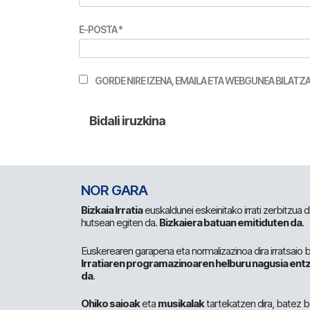
E-POSTA
*
GORDE NIRE IZENA, EMAILA ETA WEBGUNEA BILA
NOR GARA
Bizkaia Irratia
euskaldunei eskeinitako irrati zerbitzua
hutsean egiten da.
Bizkaiera batuan emitiduten da
.
Euskerearen garapena eta normalizazinoa dira irratsaio 
Irratiaren programazinoaren helburu nagusia entz
da
.
Ohiko saioak
eta
musikalak
tartekatzen dira, batez b