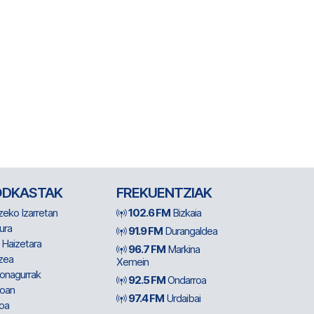
ODKASTAK
FREKUENTZIAK
zeko Izarretan
102.6 FM
Bizkaia
ura
91.9 FM
Durangaldea
 Haizetara
96.7 FM
Markina
zea
Xemein
ionagurrak
92.5 FM
Ondarroa
oan
97.4 FM
Urdaibai
oa