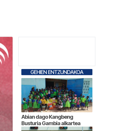
GEHIEN ENTZUNDAKOA
Abian dago Kangbeng
Busturia Gambia alkartea