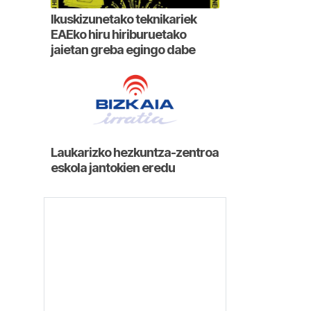
Ikuskizunetako teknikariek
EAEko hiru hiriburuetako
jaietan greba egingo dabe
Laukarizko hezkuntza-zentroa
eskola jantokien eredu