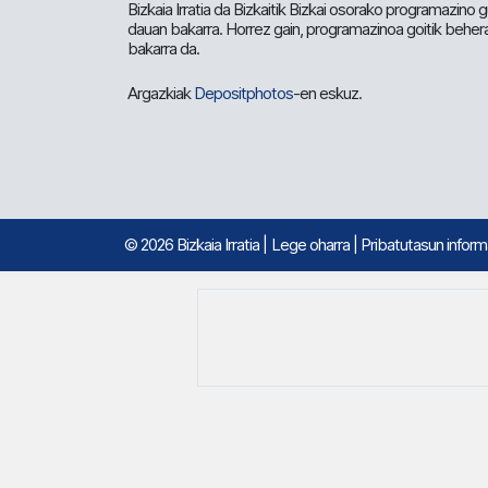
Bizkaia Irratia da Bizkaitik Bizkai osorako programazino
dauan bakarra. Horrez gain, programazinoa goitik beher
bakarra da.
Argazkiak
Depositphotos
-en eskuz.
© 2026 Bizkaia Irratia
|
Lege oharra
|
Pribatutasun infor