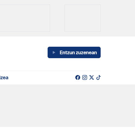
Entzun zuzenean
izea