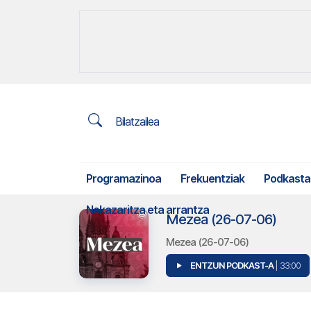
Bilatzailea
Programazinoa
Frekuentziak
Podkasta
Nekazaritza eta arrantza
Mezea (26-07-06)
Mezea (26-07-06)
ENTZUN PODKAST-A
| 33:00