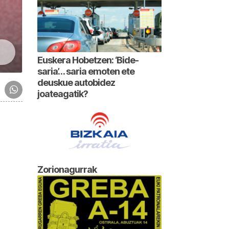
Euskera Hobetzen: ‘Bide-
saria’… saria emoten ete
deuskue autobidez
joateagatik?
Zorionagurrak