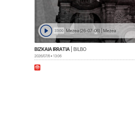
Mezea (26-07-06) | Mezea
33:00
BIZKAIA IRRATIA
| BILBO
2026/07/6 • 13:06