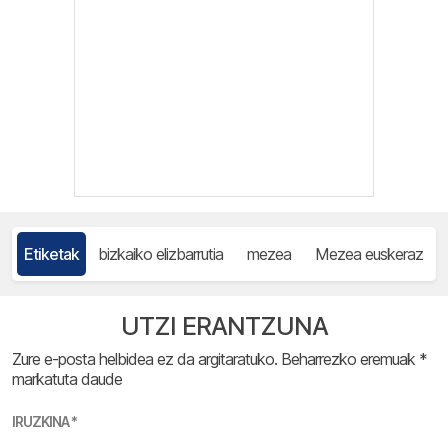
Etiketak
bizkaiko elizbarrutia
mezea
Mezea euskeraz
UTZI ERANTZUNA
Zure e-posta helbidea ez da argitaratuko.
Beharrezko eremuak
*
markatuta daude
IRUZKINA
*