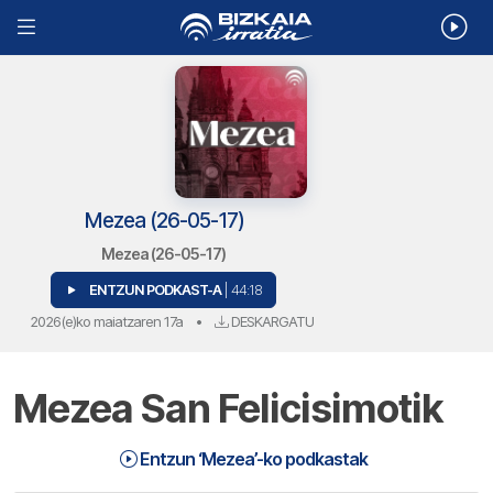
Mezea (26-05-17)
Mezea (26-05-17)
ENTZUN PODKAST-A
| 44:18
2026(e)ko maiatzaren 17a
•
DESKARGATU
Mezea San Felicisimotik
Entzun ‘Mezea’-ko podkastak