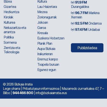
Elizea
Kultura
91.9 FM
Gizartea
Lau Haizetara
Durangaldea
Hezkuntza
Mezea
96.7 FM
Markina
Kirolak
Zorionagurrak
Xemein
Kulturea
Jokoan
92.5 FM
Ondarroa
Nekazaritza eta
Garoa
97.4 FM
Urdaibai
arrantza
Kresala
Politika
Euskera Hobetzen
Sormena
Planik Plan
Zientzia eta
Publizidadea
Aupa Bizkaia
Teknologia
Irakurrieran
Eremuz kanpo
Txapela buruan
Egunez egun
© 2026 Bizkaia Irratia
Lege oharra
|
Pribatutasun informazinoa
| Mazarredo zumarkalea 47, 7 –
Bilbo |
944 466 800
| info@bizkaiairratia.eus