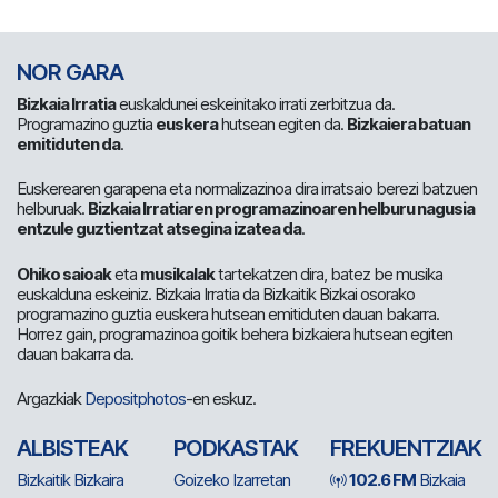
NOR GARA
Bizkaia Irratia
euskaldunei eskeinitako irrati zerbitzua da.
Programazino guztia
euskera
hutsean egiten da.
Bizkaiera batuan
emitiduten da
.
Euskerearen garapena eta normalizazinoa dira irratsaio berezi batzuen
helburuak.
Bizkaia Irratiaren programazinoaren helburu nagusia
entzule guztientzat atsegina izatea da
.
Ohiko saioak
eta
musikalak
tartekatzen dira, batez be musika
euskalduna eskeiniz. Bizkaia Irratia da Bizkaitik Bizkai osorako
programazino guztia euskera hutsean emitiduten dauan bakarra.
Horrez gain, programazinoa goitik behera bizkaiera hutsean egiten
dauan bakarra da.
Argazkiak
Depositphotos
-en eskuz.
ALBISTEAK
PODKASTAK
FREKUENTZIAK
Bizkaitik Bizkaira
Goizeko Izarretan
102.6 FM
Bizkaia