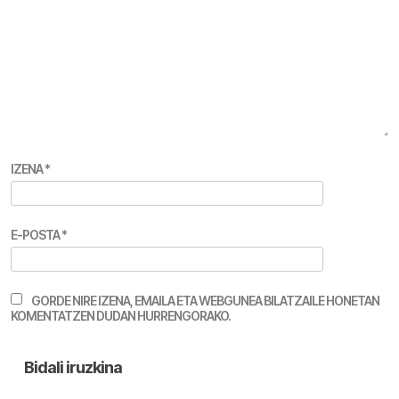
IZENA
*
E-POSTA
*
GORDE NIRE IZENA, EMAILA ETA WEBGUNEA BILATZAILE HONETAN
KOMENTATZEN DUDAN HURRENGORAKO.