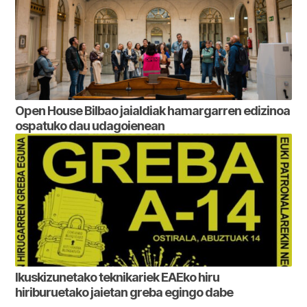
Open House Bilbao jaialdiak hamargarren edizinoa
ospatuko dau udagoienean
Ikuskizunetako teknikariek EAEko hiru
hiriburuetako jaietan greba egingo dabe