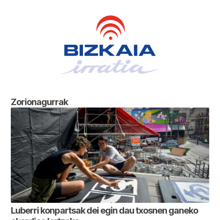
Zorionagurrak
Luberri konpartsak dei egin dau txosnen ganeko