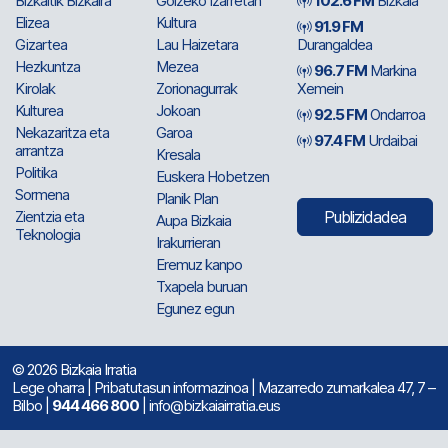
Bizkaitik Bizkaira
Goizeko Izarretan
102.6 FM
Bizkaia
Elizea
Kultura
91.9 FM
Gizartea
Lau Haizetara
Durangaldea
Hezkuntza
Mezea
96.7 FM
Markina
Kirolak
Zorionagurrak
Xemein
Kulturea
Jokoan
92.5 FM
Ondarroa
Nekazaritza eta
Garoa
97.4 FM
Urdaibai
arrantza
Kresala
Politika
Euskera Hobetzen
Sormena
Planik Plan
Zientzia eta
Publizidadea
Aupa Bizkaia
Teknologia
Irakurrieran
Eremuz kanpo
Txapela buruan
Egunez egun
© 2026 Bizkaia Irratia
Lege oharra
|
Pribatutasun informazinoa
| Mazarredo zumarkalea 47, 7 –
Bilbo |
944 466 800
| info@bizkaiairratia.eus