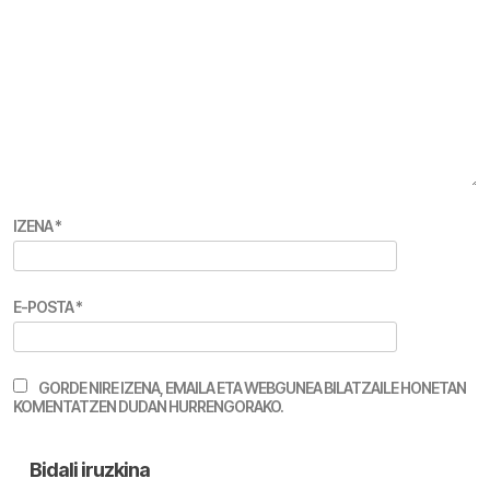
IZENA
*
E-POSTA
*
GORDE NIRE IZENA, EMAILA ETA WEBGUNEA BILATZAILE HONETAN
KOMENTATZEN DUDAN HURRENGORAKO.