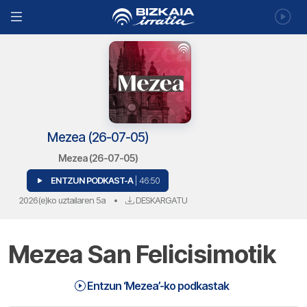
Mezea (26-07-05)
Mezea (26-07-05)
ENTZUN PODKAST-A
| 46:50
2026(e)ko uztailaren 5a
•
DESKARGATU
Mezea San Felicisimotik
Entzun ‘Mezea’-ko podkastak