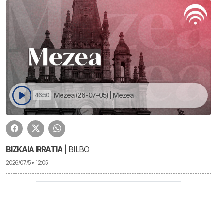
Mezea (26-07-05) | Mezea
46:50
BIZKAIA IRRATIA
| BILBO
2026/07/5 • 12:05