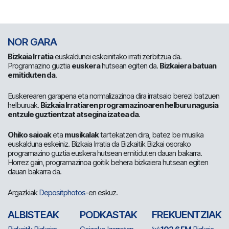
NOR GARA
Bizkaia Irratia
euskaldunei eskeinitako irrati zerbitzua da.
Programazino guztia
euskera
hutsean egiten da.
Bizkaiera batuan
emitiduten da
.
Euskerearen garapena eta normalizazinoa dira irratsaio berezi batzuen
helburuak.
Bizkaia Irratiaren programazinoaren helburu nagusia
entzule guztientzat atsegina izatea da
.
Ohiko saioak
eta
musikalak
tartekatzen dira, batez be musika
euskalduna eskeiniz. Bizkaia Irratia da Bizkaitik Bizkai osorako
programazino guztia euskera hutsean emitiduten dauan bakarra.
Horrez gain, programazinoa goitik behera bizkaiera hutsean egiten
dauan bakarra da.
Argazkiak
Depositphotos
-en eskuz.
ALBISTEAK
PODKASTAK
FREKUENTZIAK