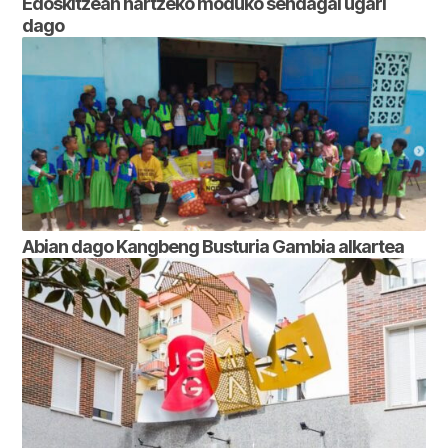
Edoskitzean hartzeko moduko sendagai ugari
dago
Abian dago Kangbeng Busturia Gambia alkartea