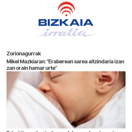
Zorionagurrak
Mikel Mazkiaran: “Eraberean sarea aitzindaria izan
zan orain hamar urte”