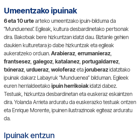
Umeentzako ipuinak
6 eta 10 urte
arteko umeentzako ipuin-bilduma da
“Munduenea”. Egileak, kultura desbardinetako pertsonak
dira. Bakotxak bere hizkuntzan idatzi dau. Biztanle gehien
daukien kulturetara jo dabe hizkuntzak eta egileak
aukeratzeko orduan.
Arabieraz
,
errumanieraz
,
frantsesez
,
galegoz
,
katalanez
,
portugaldarrez
,
txineraz
,
urdueraz
,
woloferaz
eta
joruberaz
idatzitako
ipuinak dakarz Labayruk “Munduenea” bilduman. Egileek
euren herrialdeetako
ipuin herrikoiak
idatzi dabez.
Testuak, hizkuntza desbardinetan eta euskeraz eskaintzen
dira. Yolanda Arrieta arduratu da euskerazko testuak ontzen
eta Enrique Morente, ipuinen ilustrazinoak egiteaz arduratu
da.
Ipuinak entzun