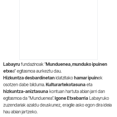
Labayru
fundazinoak “
Munduenea, munduko ipuinen
etxe
a” egitasmoa aurkeztu dau.
Hizkuntza desbardinetan
idatzitako
hamar ipuin
ek
osotzen dabe bilduma.
Kulturartekotasuna
eta
hizkuntza-aniztasuna
kontuan hartuta abian jarri dan
egitasmoa da “Munduenea”.
Igone Etxebarria
Labayruko
zuzendariak azaldu deuskunez, eragile asko egon dira ideia
hau abian jartzeko.