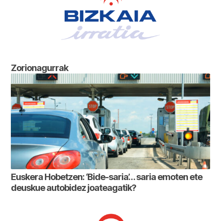
Zorionagurrak
Euskera Hobetzen: ‘Bide-saria’… saria emoten ete
deuskue autobidez joateagatik?