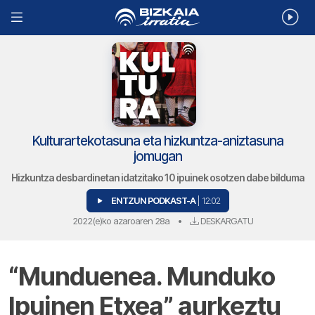
Kulturartekotasuna eta hizkuntza-aniztasuna
jomugan
Hizkuntza desbardinetan idatzitako 10 ipuinek osotzen dabe bilduma
ENTZUN PODKAST-A
| 12:02
2022(e)ko azaroaren 28a
•
DESKARGATU
“Munduenea. Munduko
Ipuinen Etxea” aurkeztu