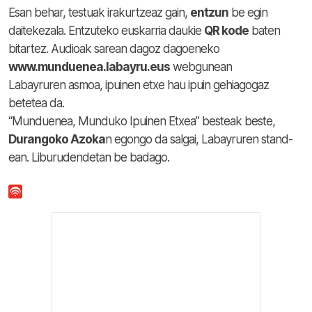
Esan behar, testuak irakurtzeaz gain,
entzun
be egin
daitekezala. Entzuteko euskarria daukie
QR kode
baten
bitartez. Audioak sarean dagoz dagoeneko
www.munduenea.labayru.eus
webgunean
Labayruren asmoa, ipuinen etxe hau ipuin gehiagogaz
betetea da.
“Munduenea, Munduko Ipuinen Etxea” besteak beste,
Durangoko Azoka
n egongo da salgai, Labayruren stand-
ean. Liburudendetan be badago.