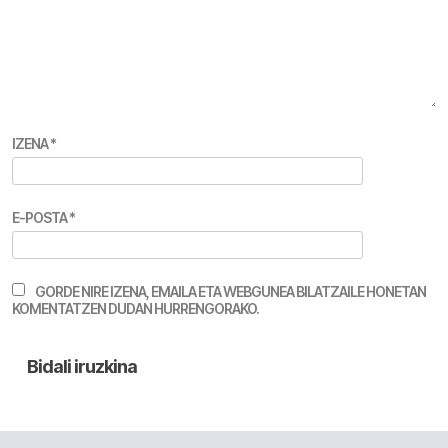
IZENA
*
E-POSTA
*
GORDE NIRE IZENA, EMAILA ETA WEBGUNEA BILATZAILE HONETAN
KOMENTATZEN DUDAN HURRENGORAKO.