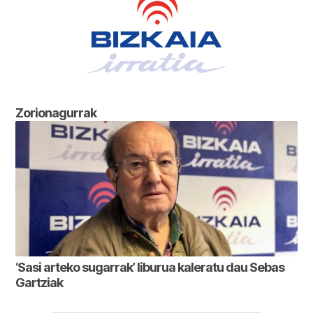
Zorionagurrak
‘Sasi arteko sugarrak’ liburua kaleratu dau Sebas
Gartziak