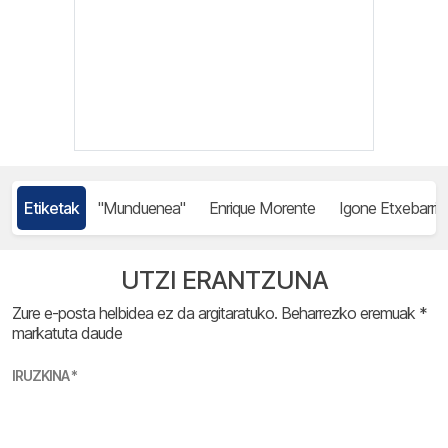
Etiketak
"Munduenea"
Enrique Morente
Igone Etxebarria
UTZI ERANTZUNA
Zure e-posta helbidea ez da argitaratuko.
Beharrezko eremuak
*
markatuta daude
IRUZKINA
*