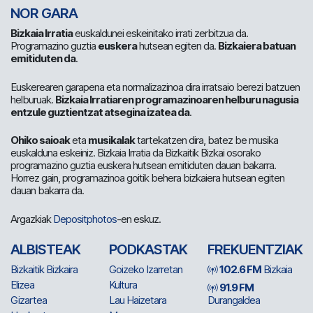
NOR GARA
Bizkaia Irratia
euskaldunei eskeinitako irrati zerbitzua da.
Programazino guztia
euskera
hutsean egiten da.
Bizkaiera batuan
emitiduten da
.
Euskerearen garapena eta normalizazinoa dira irratsaio berezi batzuen
helburuak.
Bizkaia Irratiaren programazinoaren helburu nagusia
entzule guztientzat atsegina izatea da
.
Ohiko saioak
eta
musikalak
tartekatzen dira, batez be musika
euskalduna eskeiniz. Bizkaia Irratia da Bizkaitik Bizkai osorako
programazino guztia euskera hutsean emitiduten dauan bakarra.
Horrez gain, programazinoa goitik behera bizkaiera hutsean egiten
dauan bakarra da.
Argazkiak
Depositphotos
-en eskuz.
ALBISTEAK
PODKASTAK
FREKUENTZIAK
Bizkaitik Bizkaira
Goizeko Izarretan
102.6 FM
Bizkaia
Elizea
Kultura
91.9 FM
Gizartea
Lau Haizetara
Durangaldea