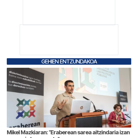
GEHIEN ENTZUNDAKOA
Mikel Mazkiaran: “Eraberean sarea aitzindaria izan