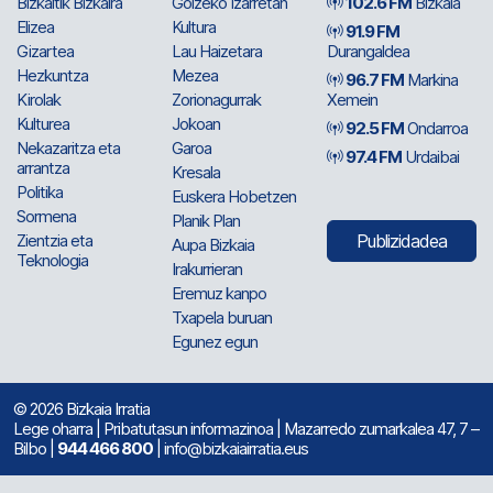
Bizkaitik Bizkaira
Goizeko Izarretan
102.6 FM
Bizkaia
Elizea
Kultura
91.9 FM
Gizartea
Lau Haizetara
Durangaldea
Hezkuntza
Mezea
96.7 FM
Markina
Kirolak
Zorionagurrak
Xemein
Kulturea
Jokoan
92.5 FM
Ondarroa
Nekazaritza eta
Garoa
97.4 FM
Urdaibai
arrantza
Kresala
Politika
Euskera Hobetzen
Sormena
Planik Plan
Zientzia eta
Publizidadea
Aupa Bizkaia
Teknologia
Irakurrieran
Eremuz kanpo
Txapela buruan
Egunez egun
© 2026 Bizkaia Irratia
Lege oharra
|
Pribatutasun informazinoa
| Mazarredo zumarkalea 47, 7 –
Bilbo |
944 466 800
| info@bizkaiairratia.eus