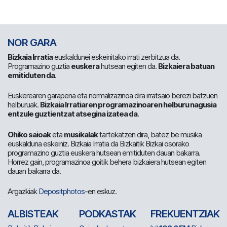
NOR GARA
Bizkaia Irratia
euskaldunei eskeinitako irrati zerbitzua da.
Programazino guztia
euskera
hutsean egiten da.
Bizkaiera batuan
emitiduten da
.
Euskerearen garapena eta normalizazinoa dira irratsaio berezi batzuen
helburuak.
Bizkaia Irratiaren programazinoaren helburu nagusia
entzule guztientzat atsegina izatea da
.
Ohiko saioak
eta
musikalak
tartekatzen dira, batez be musika
euskalduna eskeiniz. Bizkaia Irratia da Bizkaitik Bizkai osorako
programazino guztia euskera hutsean emitiduten dauan bakarra.
Horrez gain, programazinoa goitik behera bizkaiera hutsean egiten
dauan bakarra da.
Argazkiak
Depositphotos
-en eskuz.
ALBISTEAK
PODKASTAK
FREKUENTZIAK