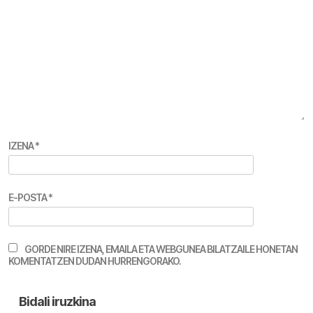
IZENA
*
E-POSTA
*
GORDE NIRE IZENA, EMAILA ETA WEBGUNEA BILATZAILE HONETAN
KOMENTATZEN DUDAN HURRENGORAKO.