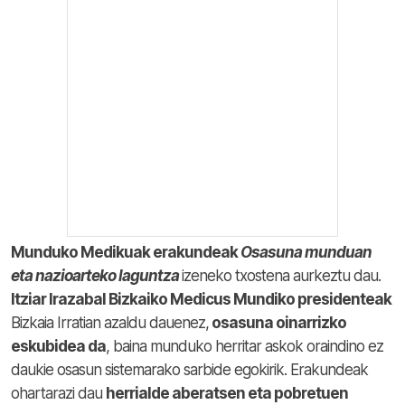
Munduko Medikuak erakundeak
Osasuna munduan
eta nazioarteko laguntza
izeneko txostena aurkeztu dau.
Itziar Irazabal Bizkaiko Medicus Mundiko presidenteak
Bizkaia Irratian azaldu dauenez,
osasuna oinarrizko
eskubidea da
, baina munduko herritar askok oraindino ez
daukie osasun sistemarako sarbide egokirik. Erakundeak
ohartarazi dau
herrialde aberatsen eta pobretuen