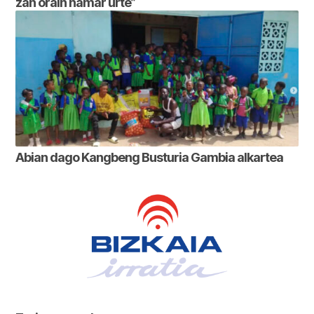
zan orain hamar urte”
Abian dago Kangbeng Busturia Gambia alkartea