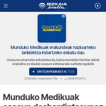
Munduko Medikuak erakundeak nazioarteko
lankidetza indartzeko eskatu dau
Osasuna oinarrizko eskubidea da, baina munduko herritar askok
oraindino ez daukie osasun sistemarako sarbide egokirik
ENTZUN PODKAST-A
| 11:33
2026(e)ko maiatzaren 18a
•
DESKARGATU
Munduko Medikuak