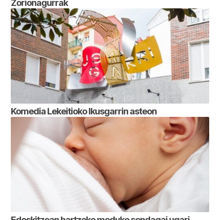
Zorionagurrak
Komedia Lekeitioko Ikusgarrin asteon
Edoskitzean hartzeko moduko sendagai ugari