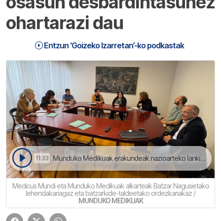
osasun desbardintasunez
ohartarazi dau
Entzun ‘Goizeko Izarretan’-ko podkastak
Munduko Medikuak erakundeak nazioarteko lankidetza indartzeko eskatu dau | Goizeko Izarretan
11:33
Medicus Mundi eta Munduko Medikuak alkarteak Batzar Nagusietako
lehendakariagaz eta batzarkide-taldeetako ordezkariakaz /
MUNDUKO MEDIKUAK