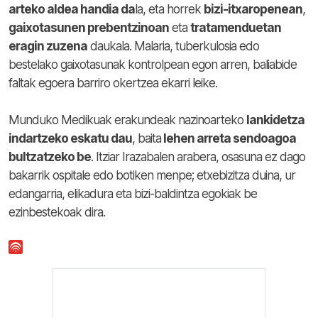
arteko aldea handia da
la, eta horrek
bizi-itxaropenean
,
gaixotasunen prebentzinoan
eta
tratamenduetan
eragin zuzena
daukala. Malaria, tuberkulosia edo
bestelako gaixotasunak kontrolpean egon arren, baliabide
faltak egoera barriro okertzea ekarri leike.
Munduko Medikuak erakundeak nazinoarteko
lankidetza
indartzeko eskatu dau
, baita
lehen arreta sendoagoa
bultzatzeko be
. Itziar Irazabalen arabera, osasuna ez dago
bakarrik ospitale edo botiken menpe; etxebizitza duina, ur
edangarria, elikadura eta bizi-baldintza egokiak be
ezinbestekoak dira.