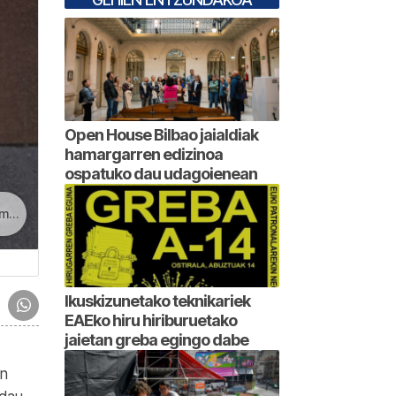
Open House Bilbao jaialdiak
hamargarren edizinoa
ospatuko dau udagoienean
ia
Ikuskizunetako teknikariek
EAEko hiru hiriburuetako
jaietan greba egingo dabe
an