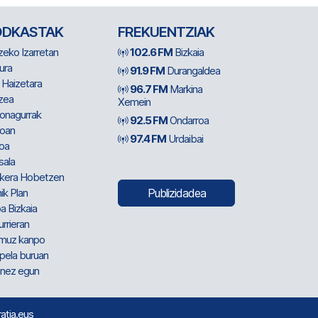
ODKASTAK
FREKUENTZIAK
zeko Izarretan
102.6 FM
Bizkaia
ura
91.9 FM
Durangaldea
 Haizetara
96.7 FM
Markina
zea
Xemein
ionagurrak
92.5 FM
Ondarroa
oan
97.4 FM
Urdaibai
oa
sala
kera Hobetzen
ik Plan
Publizidadea
a Bizkaia
urrieran
muz kanpo
pela buruan
nez egun
ratia.eus