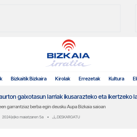
k
Bizkaitik Bizkaira
Kirolak
Errezetak
Kultura
El
neen garrantziaz berba egin deusku Aupa Bizkaia saioan
2024(e)ko maiatzaren 5a
•
DESKARGATU