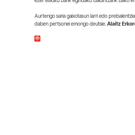
ezer eskatu barik egindako baldintzarik bako en
Aurtengo saria gaixotasun larri edo prebalentzi
daben pertsonei emongo deutsie.
Alaitz
Erkor