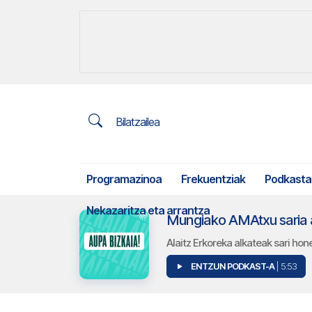
Bilatzailea
Programazinoa
Frekuentziak
Podkasta
Nekazaritza eta arrantza
Alaitz Erkoreka alkateak sari ho
ENTZUN PODKAST-A
| 5:53