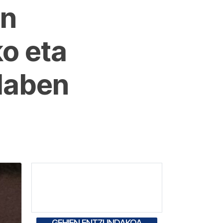
on
ko eta
 daben
GEHIEN ENTZUNDAKOA