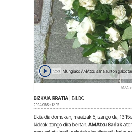
Mungiako AMAtxu saria aurton gaixotasun larri
5:53
AMAtxu
BIZKAIA IRRATIA
| BILBO
2024/05/5 • 12:07
Ekitaldia domekan, maiatzak 5, izango da, 13:15
kideak izango dira bertan.
AMAtxu Sariak
aito