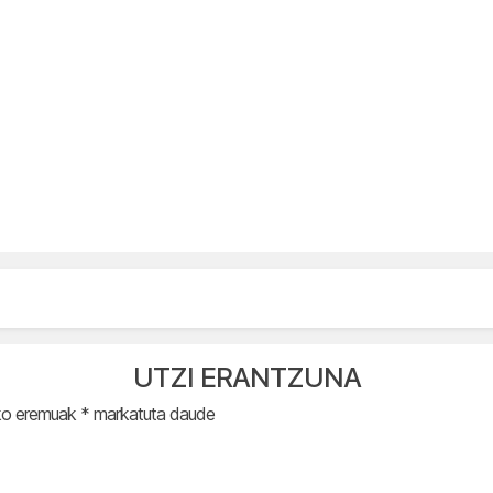
UTZI ERANTZUNA
ko eremuak
*
markatuta daude