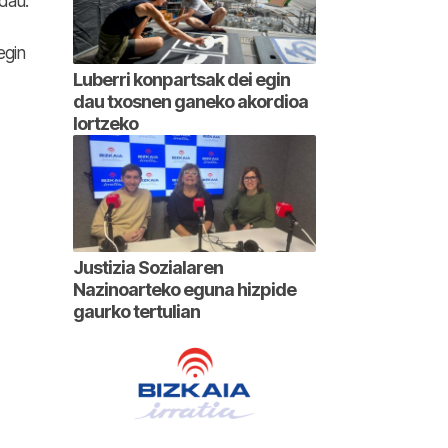
dau.
egin
Luberri konpartsak dei egin
dau txosnen ganeko akordioa
lortzeko
Justizia Sozialaren
Nazinoarteko eguna hizpide
gaurko tertulian