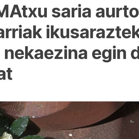
Atxu saria aurt
arriak ikusarazte
n nekaezina egin
at