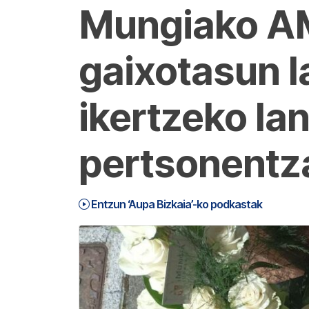
Mungiako AM
gaixotasun l
ikertzeko la
pertsonentz
Entzun ‘Aupa Bizkaia’-ko podkastak