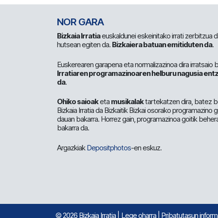
NOR GARA
Bizkaia Irratia
euskaldunei eskeinitako irrati zerbitzua
hutsean egiten da.
Bizkaiera batuan emitiduten da
.
Euskerearen garapena eta normalizazinoa dira irratsaio 
Irratiaren programazinoaren helburu nagusia entz
da
.
Ohiko saioak
eta
musikalak
tartekatzen dira, batez b
Bizkaia Irratia da Bizkaitik Bizkai osorako programazino
dauan bakarra. Horrez gain, programazinoa goitik beher
bakarra da.
Argazkiak
Depositphotos
-en eskuz.
© 2026 Bizkaia Irratia
|
Lege oharra
|
Pribatutasun infor