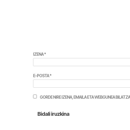
IZENA
*
E-POSTA
*
GORDE NIRE IZENA, EMAILA ETA WEBGUNEA BILA