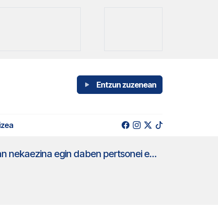
Entzun zuzenean
izea
Mungiako AMAtxu saria aurton gaixotasun larriak ikusarazteko eta ikertzeko lan nekaezina egin daben pertsonei emon jake