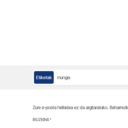
Etiketak
mungia
Zure e-posta helbidea ez da argitaratuko.
Beharrez
IRUZKINA
*