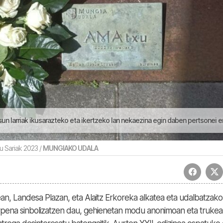
ak ikusarazteko eta ikertzeko lan nekaezina egin daben pertsonei emon jake | Aupa Bizka
 Sariak 2023 /
MUNGIAKO UDALA
ean, Landesa Plazan, eta Alaitz Erkoreka alkatea eta udalbatzako
rpena sinbolizatzen dau, gehienetan modu anonimoan eta truke