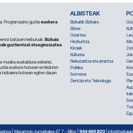
ALBISTEAK
P
 da. Programazino guztia
euskera
Bizkaitik Bizkaira
Goi
Elizea
Kult
Gizartea
Lau
berezi batzuen helburuak.
Bizkaia
Hezkuntza
Me
ule guztientzat atsegina izatea
Kirolak
Zor
Kulturea
Jok
Nekazaritza eta arrantza
Gar
e musika euskalduna eskeiniz.
 guztia euskera hutsean emitiduten
Politika
Kre
a bizkaiera hutsean egiten dauan
Sormena
Eus
Zientzia eta Teknologia
Plan
Aup
Irak
Ere
Txa
Egu
mazinoa
| Mazarredo zumarkalea 47, 7 – Bilbo |
944 466 800
| info@bizkaiair