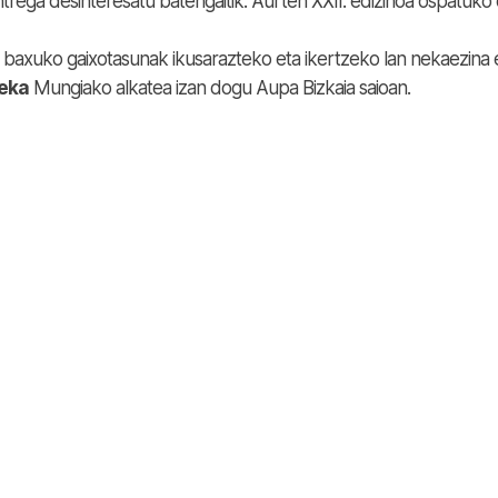
trega desinteresatu batengaitik. Aurten XXII. edizinoa ospatuko 
a baxuko gaixotasunak ikusarazteko eta ikertzeko lan nekaezina 
eka
Mungiako alkatea izan dogu Aupa Bizkaia saioan.