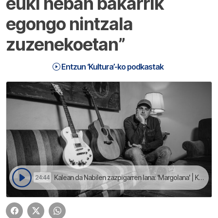
euki neban bakarrik
egongo nintzala
zuzenekoetan”
Entzun ‘Kultura’-ko podkastak
Kalean da Nabilen zazpigarren lana: 'Margolana' | Kultura
24:44