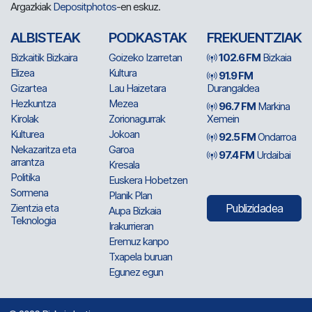
Argazkiak
Depositphotos
-en eskuz.
ALBISTEAK
PODKASTAK
FREKUENTZIAK
Bizkaitik Bizkaira
Goizeko Izarretan
102.6 FM
Bizkaia
Elizea
Kultura
91.9 FM
Gizartea
Lau Haizetara
Durangaldea
Hezkuntza
Mezea
96.7 FM
Markina
Kirolak
Zorionagurrak
Xemein
Kulturea
Jokoan
92.5 FM
Ondarroa
Nekazaritza eta
Garoa
97.4 FM
Urdaibai
arrantza
Kresala
Politika
Euskera Hobetzen
Sormena
Planik Plan
Zientzia eta
Publizidadea
Aupa Bizkaia
Teknologia
Irakurrieran
Eremuz kanpo
Txapela buruan
Egunez egun