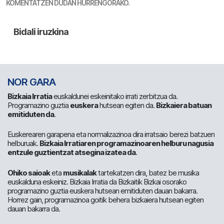
KOMENTATZEN DUDAN HURRENGORAKO.
NOR GARA
Bizkaia Irratia
euskaldunei eskeinitako irrati zerbitzua da.
Programazino guztia
euskera
hutsean egiten da.
Bizkaiera batuan
emitiduten da
.
Euskerearen garapena eta normalizazinoa dira irratsaio berezi batzuen
helburuak.
Bizkaia Irratiaren programazinoaren helburu nagusia
entzule guztientzat atsegina izatea da
.
Ohiko saioak
eta
musikalak
tartekatzen dira, batez be musika
euskalduna eskeiniz. Bizkaia Irratia da Bizkaitik Bizkai osorako
programazino guztia euskera hutsean emitiduten dauan bakarra.
Horrez gain, programazinoa goitik behera bizkaiera hutsean egiten
dauan bakarra da.