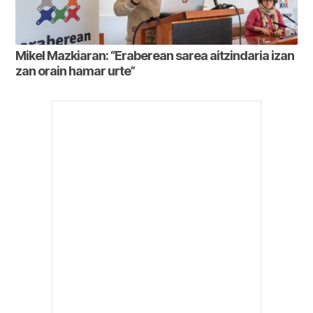
Mikel Mazkiaran: “Eraberean sarea aitzindaria izan
zan orain hamar urte”