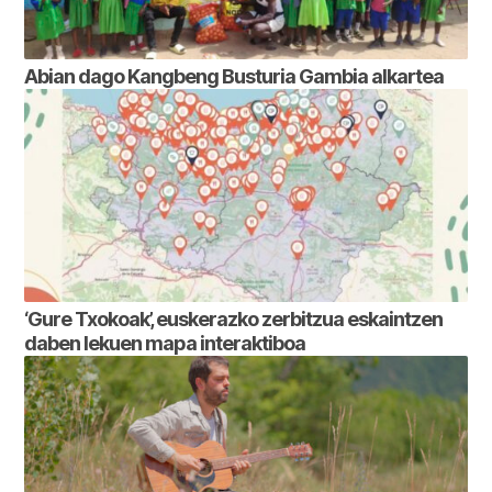
Abian dago Kangbeng Busturia Gambia alkartea
‘Gure Txokoak’, euskerazko zerbitzua eskaintzen
daben lekuen mapa interaktiboa