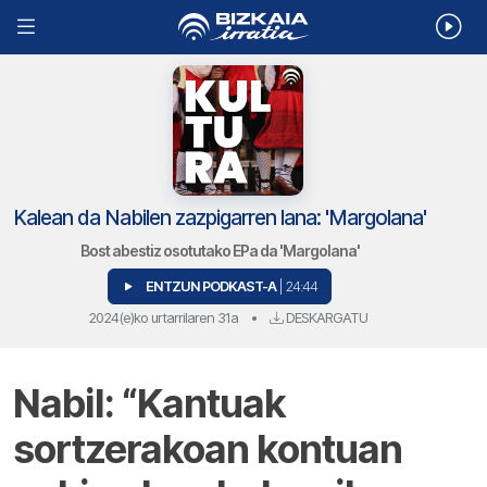
Kalean da Nabilen zazpigarren lana: 'Margolana'
Bost abestiz osotutako EPa da 'Margolana'
ENTZUN PODKAST-A
| 24:44
2024(e)ko urtarrilaren 31a
•
DESKARGATU
Nabil: “Kantuak
sortzerakoan kontuan