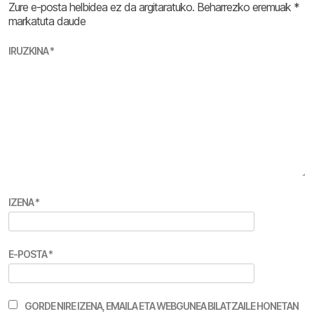
Zure e-posta helbidea ez da argitaratuko.
Beharrezko eremuak
*
markatuta daude
IRUZKINA
*
IZENA
*
E-POSTA
*
GORDE NIRE IZENA, EMAILA ETA WEBGUNEA BILATZAILE HONETAN