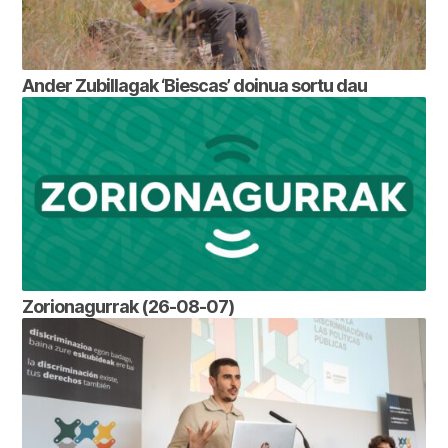
Ander Zubillagak ‘Biescas’ doinua sortu dau
Zorionagurrak (26-08-07)