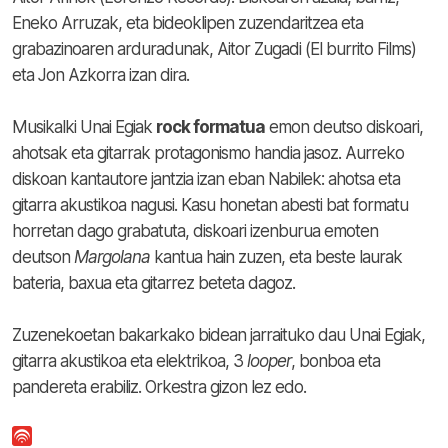
Eneko Arruzak, eta bideoklipen zuzendaritzea eta
grabazinoaren arduradunak, Aitor Zugadi (El burrito Films)
eta Jon Azkorra izan dira.
Musikalki Unai Egiak
rock formatua
emon deutso diskoari,
ahotsak eta gitarrak protagonismo handia jasoz. Aurreko
diskoan kantautore jantzia izan eban Nabilek: ahotsa eta
gitarra akustikoa nagusi. Kasu honetan abesti bat formatu
horretan dago grabatuta, diskoari izenburua emoten
deutson
Margolana
kantua hain zuzen, eta beste laurak
bateria, baxua eta gitarrez beteta dagoz.
Zuzenekoetan bakarkako bidean jarraituko dau Unai Egiak,
gitarra akustikoa eta elektrikoa, 3
looper
, bonboa eta
pandereta erabiliz. Orkestra gizon lez edo.