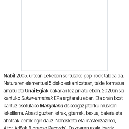
Nabil
2005. urtean Lekeition sortutako pop-rock taldea da.
Naturaren elementuei 5 disko eskaini ostean, talde formatua
amaitu eta
Unai Egia
k bakarlari lez jarraitu eban. 2020an sei
kantuko
Sukar-ametsak
EPa argitaratu eban. Eta orain bost
kantuz osotutako
Margolana
diskoagaz jatorku musikari
lekeitiarra. Abesti guztien letrak, gitarrak, baxua, bateria eta
ahotsak berak egin dauz. Nahasketa eta masterizazinoa,
Aitor Ariñok (Lorenzo Records). Diskoaren azala, barriz,