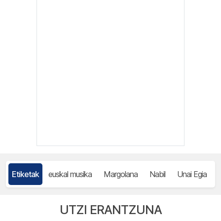
Etiketak
euskal musika
Margolana
Nabil
Unai Egia
UTZI ERANTZUNA