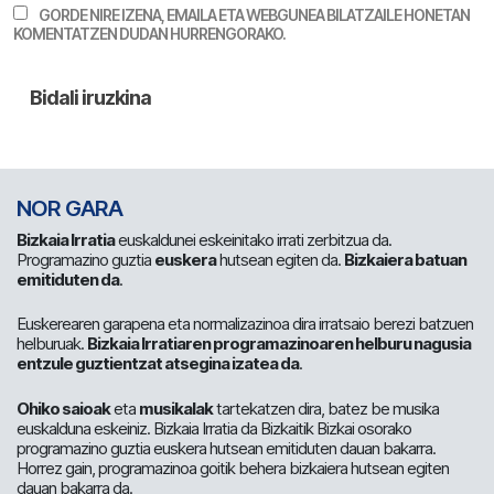
GORDE NIRE IZENA, EMAILA ETA WEBGUNEA BILATZAILE HONETAN
KOMENTATZEN DUDAN HURRENGORAKO.
NOR GARA
Bizkaia Irratia
euskaldunei eskeinitako irrati zerbitzua da.
Programazino guztia
euskera
hutsean egiten da.
Bizkaiera batuan
emitiduten da
.
Euskerearen garapena eta normalizazinoa dira irratsaio berezi batzuen
helburuak.
Bizkaia Irratiaren programazinoaren helburu nagusia
entzule guztientzat atsegina izatea da
.
Ohiko saioak
eta
musikalak
tartekatzen dira, batez be musika
euskalduna eskeiniz. Bizkaia Irratia da Bizkaitik Bizkai osorako
programazino guztia euskera hutsean emitiduten dauan bakarra.
Horrez gain, programazinoa goitik behera bizkaiera hutsean egiten
dauan bakarra da.