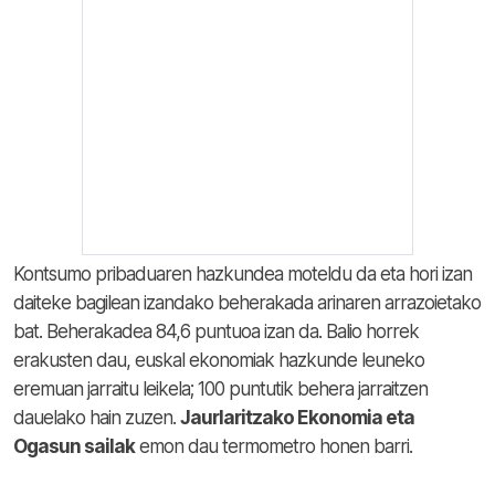
Kontsumo pribaduaren hazkundea moteldu da eta hori izan
daiteke bagilean izandako beherakada arinaren arrazoietako
bat. Beherakadea 84,6 puntuoa izan da. Balio horrek
erakusten dau, euskal ekonomiak hazkunde leuneko
eremuan jarraitu leikela; 100 puntutik behera jarraitzen
dauelako hain zuzen.
Jaurlaritzako Ekonomia eta
Ogasun sailak
emon dau termometro honen barri.