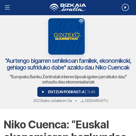
"Aurtengo bigarren sehilekoan familiek, ekonomikoki,
gehiago sufriduko dabe" azaldu dau Niko Cuencak
"Europako Banku Zentralak interes tipoak igoten jarraituko dau"
zehaztu dau ekonomialariak
ENTZUN PODKAST-A
| 11:46
2023(e)ko uztailaren 5a
•
DESKARGATU
Niko Cuenca: “Euskal