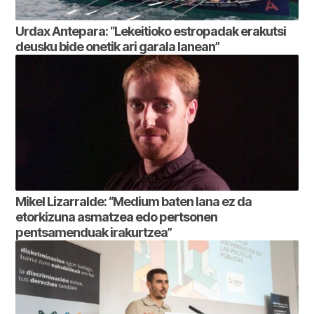
Urdax Antepara: “Lekeitioko estropadak erakutsi
deusku bide onetik ari garala lanean”
Mikel Lizarralde: “Medium baten lana ez da
etorkizuna asmatzea edo pertsonen
pentsamenduak irakurtzea”