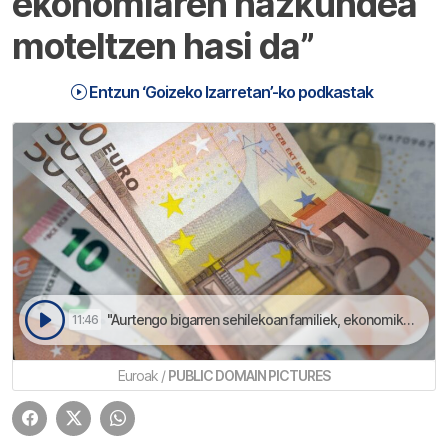
ekonomiaren hazkundea
moteltzen hasi da”
Entzun ‘Goizeko Izarretan’-ko podkastak
"Aurtengo bigarren sehilekoan familiek, ekonomikoki, gehiago sufriduko dabe" azaldu dau Niko Cuencak | Goizeko Izarretan
11:46
Euroak /
PUBLIC DOMAIN PICTURES