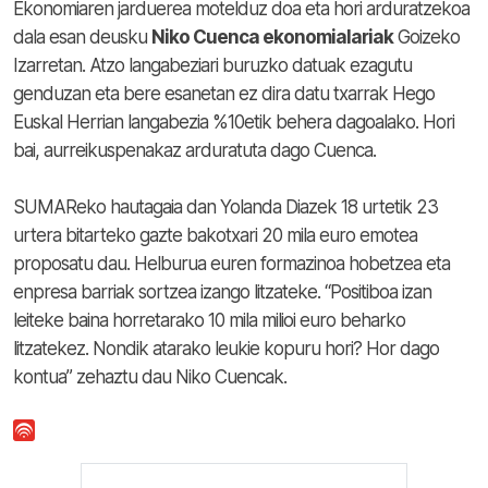
Ekonomiaren jarduerea motelduz doa eta hori arduratzekoa
dala esan deusku
Niko Cuenca ekonomialariak
Goizeko
Izarretan. Atzo langabeziari buruzko datuak ezagutu
genduzan eta bere esanetan ez dira datu txarrak Hego
Euskal Herrian langabezia %10etik behera dagoalako. Hori
bai, aurreikuspenakaz arduratuta dago Cuenca.
SUMAReko hautagaia dan Yolanda Diazek 18 urtetik 23
urtera bitarteko gazte bakotxari 20 mila euro emotea
proposatu dau. Helburua euren formazinoa hobetzea eta
enpresa barriak sortzea izango litzateke. “Positiboa izan
leiteke baina horretarako 10 mila milioi euro beharko
litzatekez. Nondik atarako leukie kopuru hori? Hor dago
kontua” zehaztu dau Niko Cuencak.