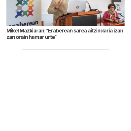
Mikel Mazkiaran: “Eraberean sarea aitzindaria izan
zan orain hamar urte”