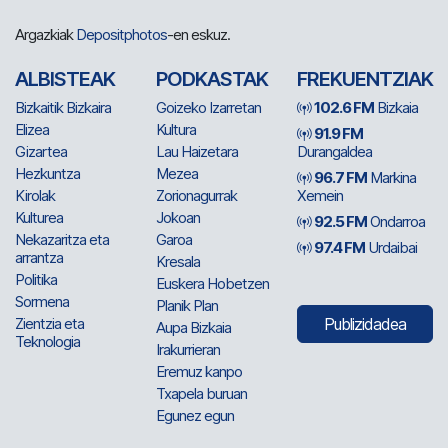
Argazkiak
Depositphotos
-en eskuz.
ALBISTEAK
PODKASTAK
FREKUENTZIAK
Bizkaitik Bizkaira
Goizeko Izarretan
102.6 FM
Bizkaia
Elizea
Kultura
91.9 FM
Gizartea
Lau Haizetara
Durangaldea
Hezkuntza
Mezea
96.7 FM
Markina
Kirolak
Zorionagurrak
Xemein
Kulturea
Jokoan
92.5 FM
Ondarroa
Nekazaritza eta
Garoa
97.4 FM
Urdaibai
arrantza
Kresala
Politika
Euskera Hobetzen
Sormena
Planik Plan
Zientzia eta
Publizidadea
Aupa Bizkaia
Teknologia
Irakurrieran
Eremuz kanpo
Txapela buruan
Egunez egun