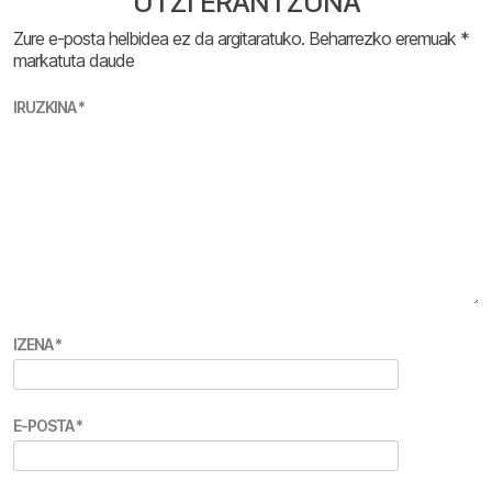
UTZI ERANTZUNA
Zure e-posta helbidea ez da argitaratuko.
Beharrezko eremuak
*
markatuta daude
IRUZKINA
*
IZENA
*
E-POSTA
*