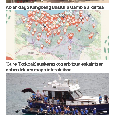
Abian dago Kangbeng Busturia Gambia alkartea
‘Gure Txokoak’, euskerazko zerbitzua eskaintzen
daben lekuen mapa interaktiboa