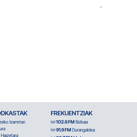
ODKASTAK
FREKUENTZIAK
zeko Izarretan
102.6 FM
Bizkaia
ura
91.9 FM
Durangaldea
 Haizetara