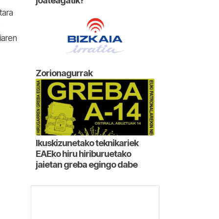
joateagatik?
tara
iaren
Zorionagurrak
Ikuskizunetako teknikariek
EAEko hiru hiriburuetako
jaietan greba egingo dabe