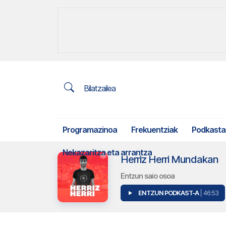
Bilatzailea
Programazinoa
Frekuentziak
Podkasta
Nekazaritza eta arrantza
Herriz Herri Mundakan
Entzun saio osoa
ENTZUN PODKAST-A
| 46:53