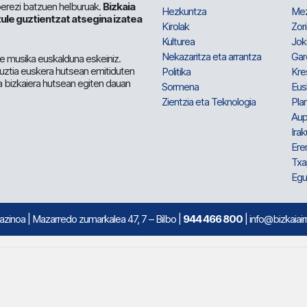
berezi batzuen helburuak.
Bizkaia
Hezkuntza
Me
ule guztientzat atsegina izatea
Kirolak
Zor
Kulturea
Jok
Nekazaritza eta arrantza
Gar
e musika euskalduna eskeiniz.
 guztia euskera hutsean emitiduten
Politika
Kre
a bizkaiera hutsean egiten dauan
Sormena
Eus
Zientzia eta Teknologia
Plan
Aup
Irak
Ere
Txa
Egu
mazinoa
| Mazarredo zumarkalea 47, 7 – Bilbo |
944 466 800
| info@bizkaiair