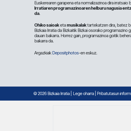
Euskerearen garapena eta normalizazinoa dira irratsaio 
Irratiaren programazinoaren helburu nagusia entz
da
.
Ohiko saioak
eta
musikalak
tartekatzen dira, batez b
Bizkaia Irratia da Bizkaitik Bizkai osorako programazino
dauan bakarra. Horrez gain, programazinoa goitik beher
bakarra da.
Argazkiak
Depositphotos
-en eskuz.
© 2026 Bizkaia Irratia
|
Lege oharra
|
Pribatutasun infor