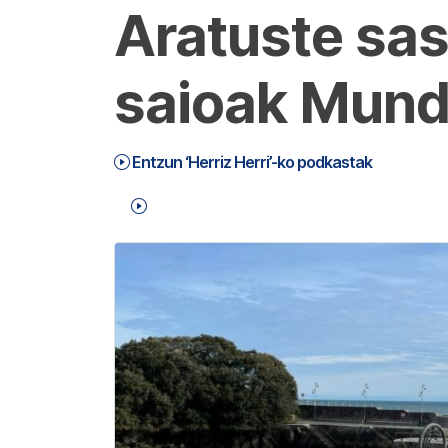
Aratuste sas
saioak Mund
Entzun ‘Herriz Herri’-ko podkastak