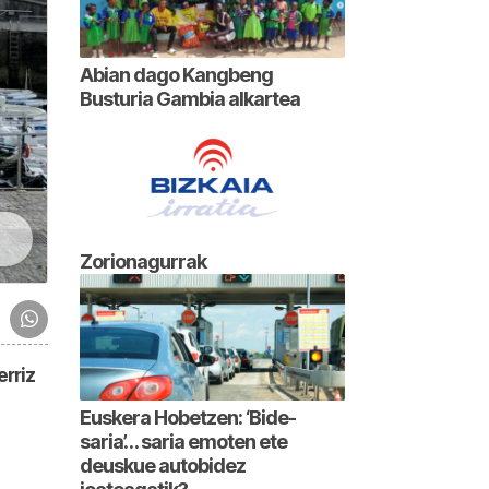
Abian dago Kangbeng
Busturia Gambia alkartea
Zorionagurrak
erriz
Euskera Hobetzen: ‘Bide-
saria’… saria emoten ete
deuskue autobidez