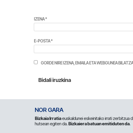
IZENA
*
E-POSTA
*
GORDE NIRE IZENA, EMAILA ETA WEBGUNEA BILA
NOR GARA
Bizkaia Irratia
euskaldunei eskeinitako irrati zerbitzua
hutsean egiten da.
Bizkaiera batuan emitiduten da
.