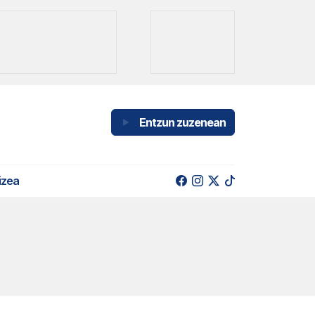
Entzun zuzenean
izea