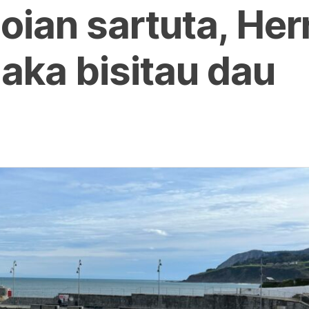
oian sartuta, Herr
aka bisitau dau