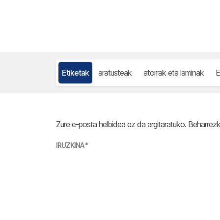
Etiketak
aratusteak
atorrak eta laminak
E
Zure e-posta helbidea ez da argitaratuko.
Beharrez
IRUZKINA
*