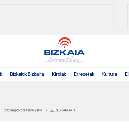
k
Bizkaitik Bizkaira
Kirolak
Errezetak
Kultura
El
2024(e)ko otsailaren 10a
•
DESKARGATU