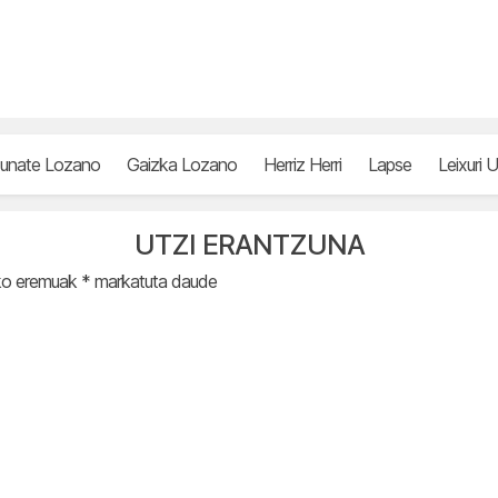
unate Lozano
Gaizka Lozano
Herriz Herri
Lapse
Leixuri U
UTZI ERANTZUNA
ko eremuak
*
markatuta daude