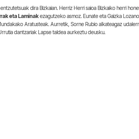
tzutetsuak dira Bizkaian. Herriz Herri saioa Bizkaiko herri hone
rak eta Laminak
ezagutzeko asmoz. Eunate eta Gaizka Lozano
ndakako Aratusteak. Aurretik, Sorne Rubio alkateagaz udalerr
Urrutia dantzariak Lapse taldea aurkeztu deusku.