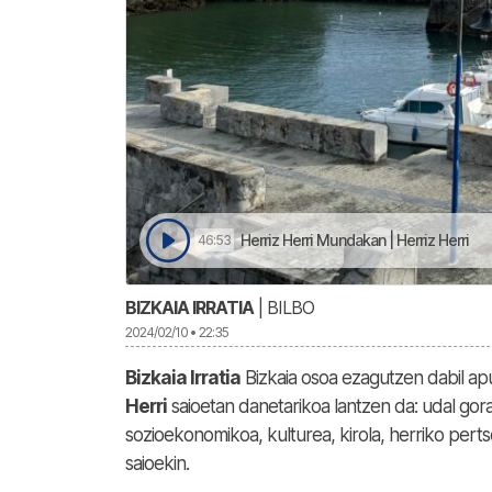
Herriz Herri Mundakan | Herriz Herri
46:53
BIZKAIA IRRATIA
| BILBO
2024/02/10 • 22:35
B
izkaia Irratia
Bizkaia osoa ezagutzen dabil ap
Herri
saioetan danetarikoa lantzen da: udal gora
sozioekonomikoa, kulturea, kirola, herriko pert
saioekin.