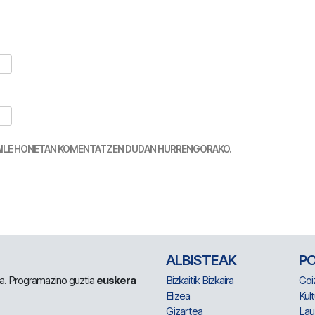
TZAILE HONETAN KOMENTATZEN DUDAN HURRENGORAKO.
ALBISTEAK
P
 da. Programazino guztia
euskera
Bizkaitik Bizkaira
Goi
Elizea
Kult
Gizartea
Lau