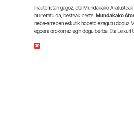
Inauterietan gagoz, eta Mundakako Aratusteak en
hurreratu da, besteak beste,
Mundakako Ator
neba-arreben eskutik hobeto ezagutu doguz Mu
egoera orokorraz egin dogu berba. Eta Leixuri 