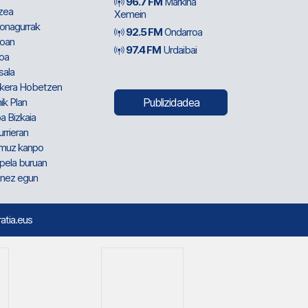
96.7 FM
Markina
zea
Xemein
ionagurrak
92.5 FM
Ondarroa
oan
97.4 FM
Urdaibai
oa
sala
kera Hobetzen
ik Plan
Publizidadea
a Bizkaia
urrieran
muz kanpo
pela buruan
nez egun
ratia.eus