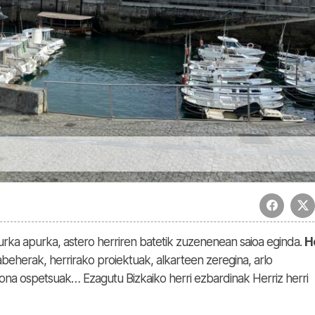
urka apurka, astero herriren batetik zuzenenean saioa eginda.
H
beherak, herrirako proiektuak, alkarteen zeregina, arlo
sona ospetsuak… Ezagutu Bizkaiko herri ezbardinak Herriz herri