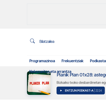
Bilatzailea
Programazinoa
Frekuentziak
Podkasta
Nekazaritza eta arrantza
Planik Plan 01x28: aste
Bizkaiko txoko desbardinetan eg
ENTZUN PODKAST-A
| 22:24