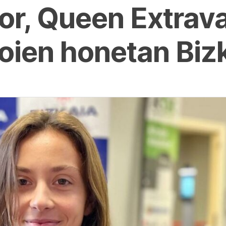
or, Queen Extrav
oien honetan Biz