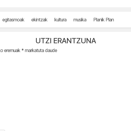
egitasmoak
ekintzak
kultura
musika
Planik Plan
UTZI ERANTZUNA
ko eremuak
*
markatuta daude