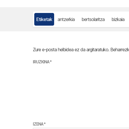
Etiketak
antzerkia
bertsolaritza
bizkaia
Zure e-posta helbidea ez da argitaratuko.
Beharrez
IRUZKINA
*
IZENA
*