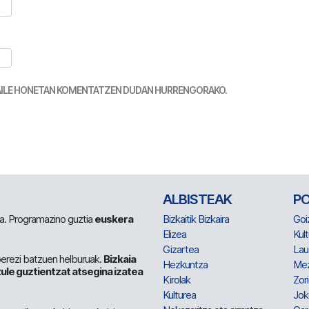
TZAILE HONETAN KOMENTATZEN DUDAN HURRENGORAKO.
ALBISTEAK
P
 da. Programazino guztia
euskera
Bizkaitik Bizkaira
Goi
Elizea
Kult
Gizartea
Lau
berezi batzuen helburuak.
Bizkaia
Hezkuntza
Me
ule guztientzat atsegina izatea
Kirolak
Zor
Kulturea
Jok