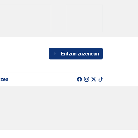
Entzun zuzenean
izea