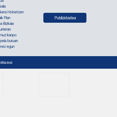
oa
sala
kera Hobetzen
ik Plan
Publizidadea
a Bizkaia
urrieran
muz kanpo
pela buruan
nez egun
ratia.eus