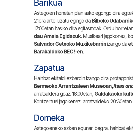
Barikua
Astegoien honetan plan asko egongo dira egiteke 
21era arte luzatu egingo da
Bilboko Udabarrik
17:00etan hasiko dira egitasmoak. Ordu horreta
dau Amaia Egidazuk
. Musikeari jagokonez, k
Salvador Getxoko Muxikebarrin
izango da
et
Barakaldoko BEC!-en
.
Zapatua
Hainbat ekitaldi ezbardin izango dira protagonis
Bermeoko Arrantzaleen Museoan,
Itsas on
arratsaldera goaz. 18:00etan,
Galdakaoko kult
Kontzertuei jagokenez, arratsaldeko 20:30etan
Domeka
Astegoieneko azken egunari begira, hainbat ekit