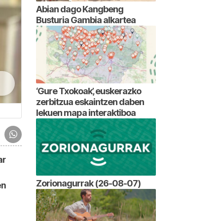
Abian dago Kangbeng
Busturia Gambia alkartea
‘Gure Txokoak’, euskerazko
zerbitzua eskaintzen daben
lekuen mapa interaktiboa
ar
Zorionagurrak (26-08-07)
en