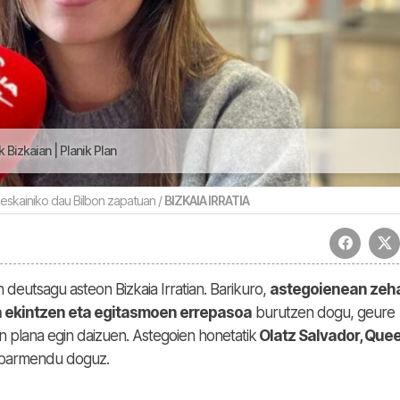
Bizkaian | Planik Plan
eskainiko dau Bilbon zapatuan /
BIZKAIA IRRATIA
n deutsagu asteon Bizkaia Irratian. Barikuro,
astegoienean zeh
n ekintzen eta egitasmoen errepasoa
burutzen dogu, geure
n plana egin daizuen. Astegoien honetatik
Olatz Salvador, Que
barmendu doguz.