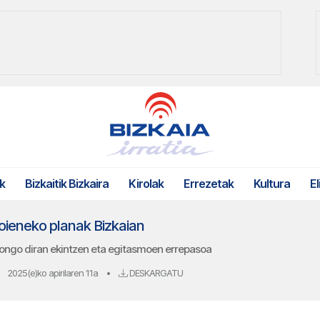
k
Bizkaitik Bizkaira
Kirolak
Errezetak
Kultura
El
goieneko planak Bizkaian
ongo diran ekintzen eta egitasmoen errepasoa
2025(e)ko apirilaren 11a
•
DESKARGATU