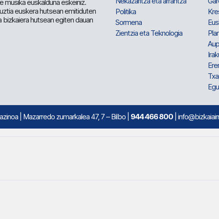
Nekazaritza eta arrantza
Gar
e musika euskalduna eskeiniz.
 guztia euskera hutsean emitiduten
Politika
Kre
a bizkaiera hutsean egiten dauan
Sormena
Eus
Zientzia eta Teknologia
Plan
Aup
Irak
Ere
Txa
Egu
mazinoa
| Mazarredo zumarkalea 47, 7 – Bilbo |
944 466 800
| info@bizkaiair