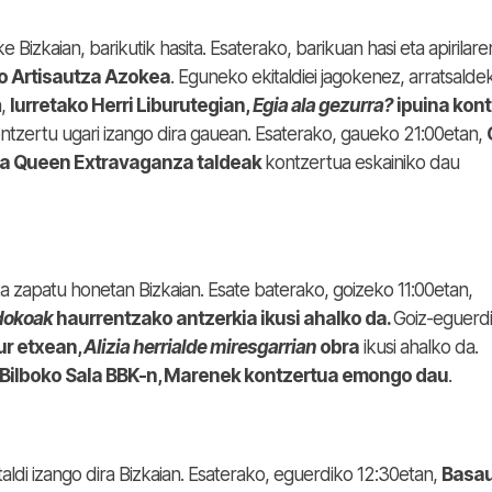
Bizkaian, barikutik hasita. Esaterako, barikuan hasi eta apirilare
o Artisautza Azokea
. Eguneko ekitaldiei jagokenez, arratsalde
n,
Iurretako Herri Liburutegian,
Egia ala gezurra?
ipuina kon
ontzertu ugari izango dira gauean. Esaterako, gaueko 21:00etan,
a Queen Extravaganza taldeak
kontzertua eskainiko dau
ta zapatu honetan Bizkaian. Esate baterako, goizeko 11:00etan,
dokoak
haurrentzako antzerkia ikusi ahalko da.
Goiz-eguerdi
ur etxean,
Alizia herrialde miresgarrian
obra
ikusi ahalko da.
Bilboko Sala BBK-n, Marenek kontzertua emongo dau
.
aldi izango dira Bizkaian. Esaterako, eguerdiko 12:30etan,
Basau