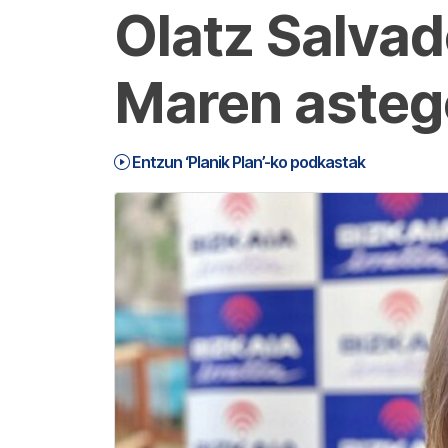
Olatz Salvad
Maren asteg
Entzun ‘Planik Plan’-ko podkastak