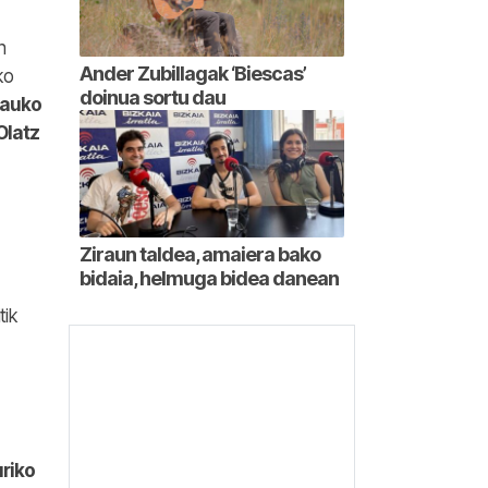
n
Ander Zubillagak ‘Biescas’
ko
doinua sortu dau
tauko
Olatz
Ziraun taldea, amaiera bako
bidaia, helmuga bidea danean
tik
riko