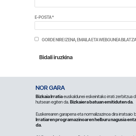
E-POSTA
*
GORDE NIRE IZENA, EMAILA ETA WEBGUNEA BILA
NOR GARA
Bizkaia Irratia
euskaldunei eskeinitako irrati zerbitzua
hutsean egiten da.
Bizkaiera batuan emitiduten da
.
Euskerearen garapena eta normalizazinoa dira irratsaio 
Irratiaren programazinoaren helburu nagusia entz
da
.