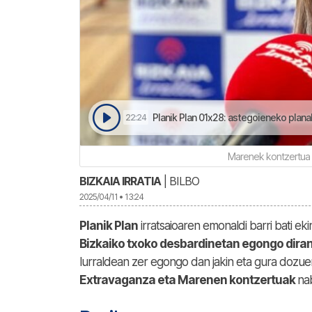
Planik Plan 01x28: astegoieneko planak 
22:24
Marenek kontzertua 
BIZKAIA IRRATIA
| BILBO
2025/04/11 • 13:24
Planik Plan
irratsaioaren emonaldi barri bati eki
Bizkaiko txoko desbardinetan egongo dira
lurraldean zer egongo dan jakin eta gura dozue
Extravaganza eta Marenen kontzertuak
na