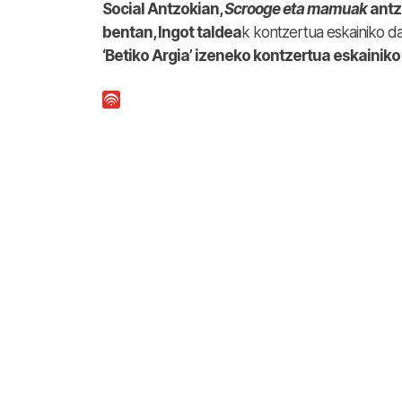
Social Antzokian,
Scrooge eta mamuak
antz
bentan, Ingot taldea
k kontzertua eskainiko da
‘Betiko Argia’ izeneko kontzertua eskainik