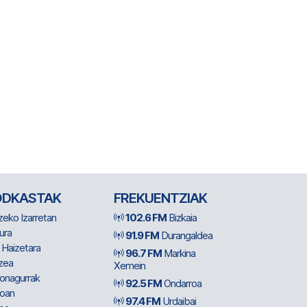
ODKASTAK
FREKUENTZIAK
zeko Izarretan
102.6 FM
Bizkaia
ura
91.9 FM
Durangaldea
 Haizetara
96.7 FM
Markina
zea
Xemein
ionagurrak
92.5 FM
Ondarroa
oan
97.4 FM
Urdaibai