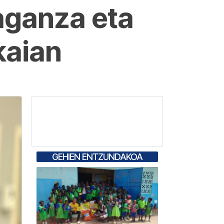
aganza eta
kaian
GEHIEN ENTZUNDAKOA