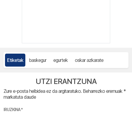
Etiketak
baskegur
egurtek
oskar azkarate
UTZI ERANTZUNA
Zure e-posta helbidea ez da argitaratuko.
Beharrezko eremuak
*
markatuta daude
IRUZKINA
*