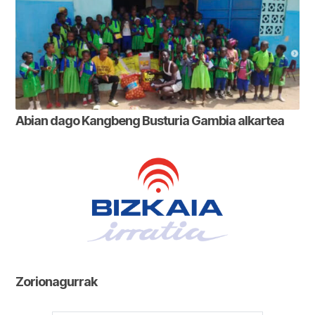
Abian dago Kangbeng Busturia Gambia alkartea
Zorionagurrak