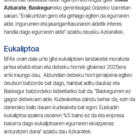
Azkarate
,
Baskegur
reko gerenteagaz Goizeko Izarretan
saioan. “Eraikuntzan gero eta gehiago egiten da egurraren
alde. Ingurumen eta jasangarritasunaren aldetik interes
handia dago egurraren alde” azaldu deusku Azkaratek.
Eukaliptoa
BFAk orain dala urte gitxi eukaliptoen landaketei moratoria
jartea ebatzi eban eta debeku horrek gitxienez 2025era
arte iraungo dau. Aldundian debeku horri jarraipena egiten
deutson batzorde bat dago, hainbat aditu daukaz eta
Baskegur batzordeko kideetariko bat da. “Baskegurren ez
gagoz debekuen alde. Kudeaketea zaindu behar da, ezin da
danerako balio dauen kudeaketa bat egon. Euskadin
eukaliptoa azalera osoaren %5 baino ez da eta enpresa
bakarra dago eukaliptoaren egurraren ekoizpenaz
arduratzen dana” azaldu dau Azkaratek.