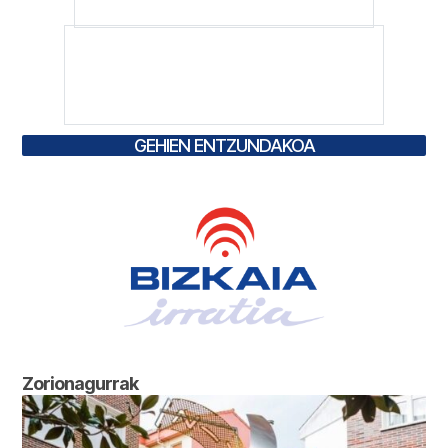
GEHIEN ENTZUNDAKOA
Zorionagurrak