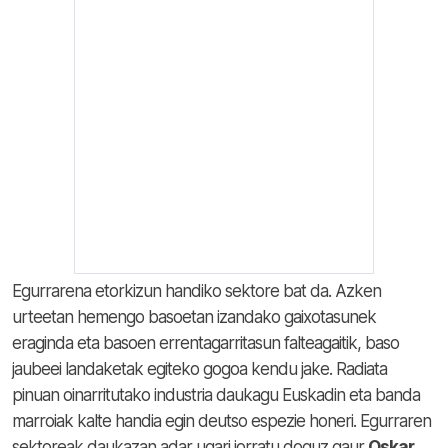
Egurrarena etorkizun handiko sektore bat da. Azken
urteetan hemengo basoetan izandako gaixotasunek
eraginda eta basoen errentagarritasun falteagaitik, baso
jaubeei landaketak egiteko gogoa kendu jake. Radiata
pinuan oinarritutako industria daukagu Euskadin eta banda
marroiak kalte handia egin deutso espezie honeri. Egurraren
sektoreak daukazan adar ugari jorratu doguz gaur
Oskar