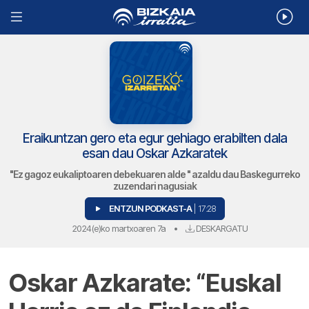
Eraikuntzan gero eta egur gehiago erabilten dala
esan dau Oskar Azkaratek
"Ez gagoz eukaliptoaren debekuaren alde " azaldu dau Baskegurreko
zuzendari nagusiak
ENTZUN PODKAST-A
| 17:28
2024(e)ko martxoaren 7a
•
DESKARGATU
Oskar Azkarate: “Euskal