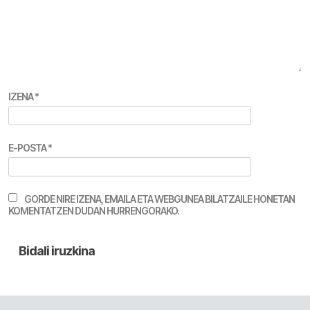
IZENA
*
E-POSTA
*
GORDE NIRE IZENA, EMAILA ETA WEBGUNEA BILATZAILE HONETAN
KOMENTATZEN DUDAN HURRENGORAKO.