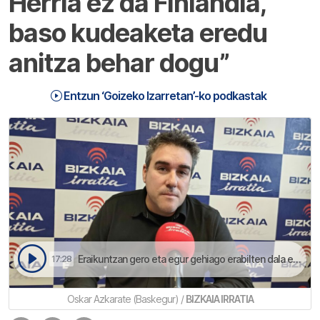
Herria ez da Finlandia,
baso kudeaketa eredu
anitza behar dogu”
Entzun ‘Goizeko Izarretan’-ko podkastak
Eraikuntzan gero eta egur gehiago erabilten dala esan dau Oskar Azkaratek | Goizeko Izarretan
17:28
Oskar Azkarate (Baskegur) /
BIZKAIA IRRATIA