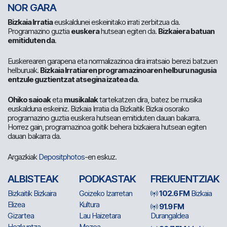
NOR GARA
Bizkaia Irratia
euskaldunei eskeinitako irrati zerbitzua da.
Programazino guztia
euskera
hutsean egiten da.
Bizkaiera batuan
emitiduten da
.
Euskerearen garapena eta normalizazinoa dira irratsaio berezi batzuen
helburuak.
Bizkaia Irratiaren programazinoaren helburu nagusia
entzule guztientzat atsegina izatea da
.
Ohiko saioak
eta
musikalak
tartekatzen dira, batez be musika
euskalduna eskeiniz. Bizkaia Irratia da Bizkaitik Bizkai osorako
programazino guztia euskera hutsean emitiduten dauan bakarra.
Horrez gain, programazinoa goitik behera bizkaiera hutsean egiten
dauan bakarra da.
Argazkiak
Depositphotos
-en eskuz.
ALBISTEAK
PODKASTAK
FREKUENTZIAK
Bizkaitik Bizkaira
Goizeko Izarretan
102.6 FM
Bizkaia
Elizea
Kultura
91.9 FM
Gizartea
Lau Haizetara
Durangaldea
Hezkuntza
Mezea