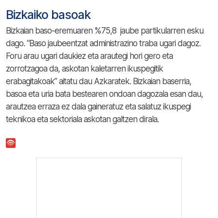
Bizkaiko basoak
Bizkaian baso-eremuaren %75,8 jaube partikularren esku
dago. “Baso jaubeentzat administrazino traba ugari dagoz.
Foru arau ugari daukiez eta arautegi hori gero eta
zorrotzagoa da, askotan kaletarren ikuspegitik
erabagitakoak” aitatu dau Azkaratek. Bizkaian baserria,
basoa eta uria bata bestearen ondoan dagozala esan dau,
arautzea erraza ez dala gaineratuz eta salatuz ikuspegi
teknikoa eta sektoriala askotan galtzen dirala.