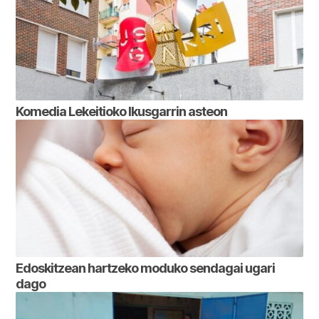
Komedia Lekeitioko Ikusgarrin asteon
Edoskitzean hartzeko moduko sendagai ugari
dago