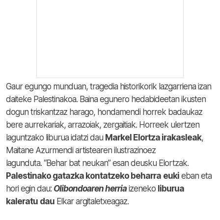
Gaur egungo munduan, tragedia historikorik lazgarriena izan
daiteke Palestinakoa. Baina egunero hedabideetan ikusten
dogun triskantzaz harago, hondamendi horrek badaukaz
bere aurrekariak, arrazoiak, zergaitiak. Horreek ulertzen
laguntzako liburua idatzi dau
Markel Elortza irakasleak
,
Maitane Azurmendi artistearen ilustrazinoez
lagunduta. “Behar bat neukan” esan deusku Elortzak.
Palestinako gatazka kontatzeko beharra
euki
eban eta
hori egin dau:
Olibondoaren herria
izeneko
liburua
kaleratu
dau
Elkar argitaletxeagaz.