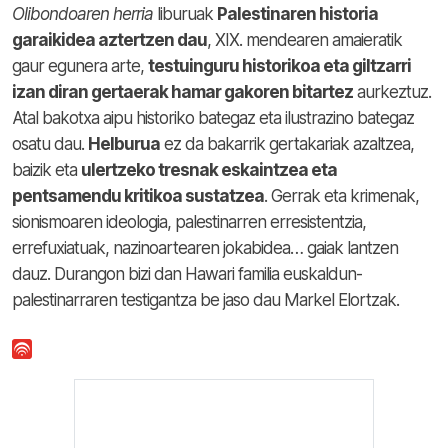
Olibondoaren herria
liburuak
Palestinaren historia
garaikidea aztertzen dau
, XIX. mendearen amaieratik
gaur egunera arte,
testuinguru historikoa eta giltzarri
izan diran gertaerak hamar gakoren bitartez
aurkeztuz.
Atal bakotxa aipu historiko bategaz eta ilustrazino bategaz
osatu dau.
Helburua
ez da bakarrik gertakariak azaltzea,
baizik eta
ulertzeko tresnak eskaintzea eta
pentsamendu kritikoa sustatzea
. Gerrak eta krimenak,
sionismoaren ideologia, palestinarren erresistentzia,
errefuxiatuak, nazinoartearen jokabidea… gaiak lantzen
dauz. Durangon bizi dan Hawari familia euskaldun-
palestinarraren testigantza be jaso dau Markel Elortzak.