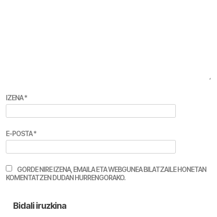
IZENA
*
E-POSTA
*
GORDE NIRE IZENA, EMAILA ETA WEBGUNEA BILATZAILE HONETAN
KOMENTATZEN DUDAN HURRENGORAKO.