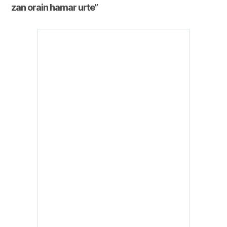
zan orain hamar urte”