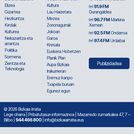
Elizea
Kultura
91.9 FM
Gizartea
Lau Haizetara
Durangaldea
Hezkuntza
Mezea
96.7 FM
Markina
Kirolak
Zorionagurrak
Xemein
Kulturea
Jokoan
92.5 FM
Ondarroa
Nekazaritza eta
Garoa
97.4 FM
Urdaibai
arrantza
Kresala
Politika
Euskera Hobetzen
Sormena
Planik Plan
Zientzia eta
Publizidadea
Aupa Bizkaia
Teknologia
Irakurrieran
Eremuz kanpo
Txapela buruan
Egunez egun
© 2026 Bizkaia Irratia
Lege oharra
|
Pribatutasun informazinoa
| Mazarredo zumarkalea 47, 7 –
Bilbo |
944 466 800
| info@bizkaiairratia.eus