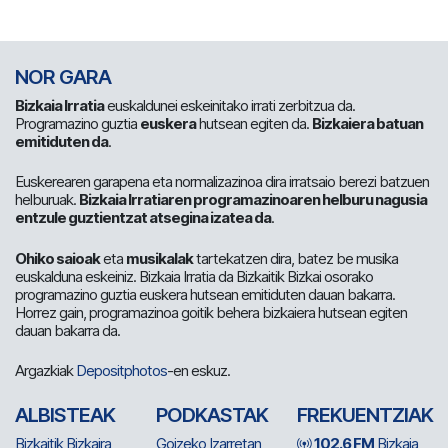
NOR GARA
Bizkaia Irratia
euskaldunei eskeinitako irrati zerbitzua da.
Programazino guztia
euskera
hutsean egiten da.
Bizkaiera batuan
emitiduten da
.
Euskerearen garapena eta normalizazinoa dira irratsaio berezi batzuen
helburuak.
Bizkaia Irratiaren programazinoaren helburu nagusia
entzule guztientzat atsegina izatea da
.
Ohiko saioak
eta
musikalak
tartekatzen dira, batez be musika
euskalduna eskeiniz. Bizkaia Irratia da Bizkaitik Bizkai osorako
programazino guztia euskera hutsean emitiduten dauan bakarra.
Horrez gain, programazinoa goitik behera bizkaiera hutsean egiten
dauan bakarra da.
Argazkiak
Depositphotos
-en eskuz.
ALBISTEAK
PODKASTAK
FREKUENTZIAK
Bizkaitik Bizkaira
Goizeko Izarretan
102.6 FM
Bizkaia