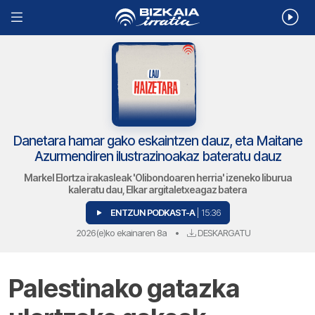
Danetara hamar gako eskaintzen dauz, eta Maitane
Azurmendiren ilustrazinoakaz bateratu dauz
Markel Elortza irakasleak 'Olibondoaren herria' izeneko liburua
kaleratu dau, Elkar argitaletxeagaz batera
ENTZUN PODKAST-A
| 15:36
2026(e)ko ekainaren 8a
•
DESKARGATU
Palestinako gatazka