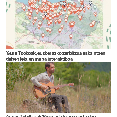
‘Gure Txokoak’, euskerazko zerbitzua eskaintzen
daben lekuen mapa interaktiboa
Ander Zubillagak ‘Biescas’ doinua sortu dau