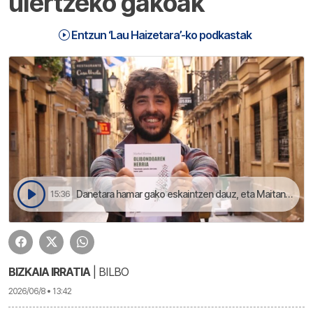
ulertzeko gakoak
Entzun ‘Lau Haizetara’-ko podkastak
Danetara hamar gako eskaintzen dauz, eta Maitane Azurmendiren ilustrazinoakaz bateratu dauz | Lau Haizetara
15:36
BIZKAIA IRRATIA
| BILBO
2026/06/8 • 13:42