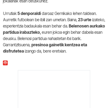
jokalariak esan deuskunez.
Urrutiak
5 denporaldi
daroaz Gernikako lehen taldean.
Aurretik futbolean be ibili zan umetan. Baina,
23 urte
izateko,
esperientzia badaukala esan behar da.
Belenosen aurkako
partidua irabazteko,
euren jokoa egin behar dabela esan
deusku. Belenosi partidua nahastetan itxi barik.
Garrantzitsuena,
presinoa gainetik kentzea eta
disfrutetea
izango da, bere eretxian.