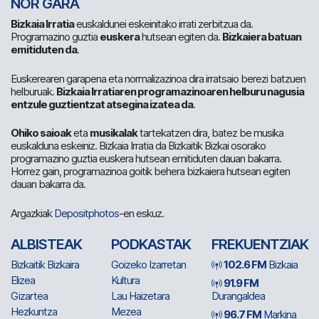
NOR GARA
Bizkaia Irratia
euskaldunei eskeinitako irrati zerbitzua da.
Programazino guztia
euskera
hutsean egiten da.
Bizkaiera batuan
emitiduten da
.
Euskerearen garapena eta normalizazinoa dira irratsaio berezi batzuen
helburuak.
Bizkaia Irratiaren programazinoaren helburu nagusia
entzule guztientzat atsegina izatea da
.
Ohiko saioak
eta
musikalak
tartekatzen dira, batez be musika
euskalduna eskeiniz. Bizkaia Irratia da Bizkaitik Bizkai osorako
programazino guztia euskera hutsean emitiduten dauan bakarra.
Horrez gain, programazinoa goitik behera bizkaiera hutsean egiten
dauan bakarra da.
Argazkiak
Depositphotos
-en eskuz.
ALBISTEAK
PODKASTAK
FREKUENTZIAK
Bizkaitik Bizkaira
Goizeko Izarretan
102.6 FM
Bizkaia
Elizea
Kultura
91.9 FM
Gizartea
Lau Haizetara
Durangaldea
Hezkuntza
Mezea
96.7 FM
Markina