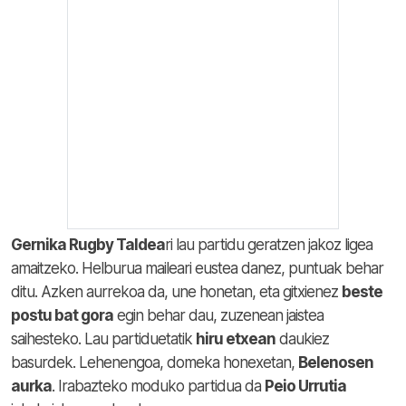
Gernika Rugby Taldea
ri lau partidu geratzen jakoz ligea
amaitzeko. Helburua maileari eustea danez, puntuak behar
ditu. Azken aurrekoa da, une honetan, eta gitxienez
beste
postu bat gora
egin behar dau, zuzenean jaistea
saihesteko. Lau partiduetatik
hiru etxean
daukiez
basurdek. Lehenengoa, domeka honexetan,
Belenosen
aurka
. Irabazteko moduko partidua da
Peio Urrutia