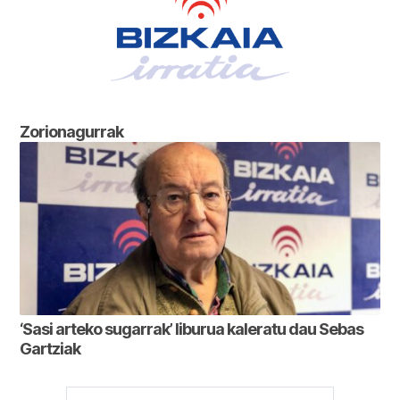
Zorionagurrak
‘Sasi arteko sugarrak’ liburua kaleratu dau Sebas
Gartziak