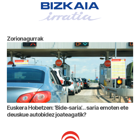
Zorionagurrak
Euskera Hobetzen: ‘Bide-saria’… saria emoten ete
deuskue autobidez joateagatik?