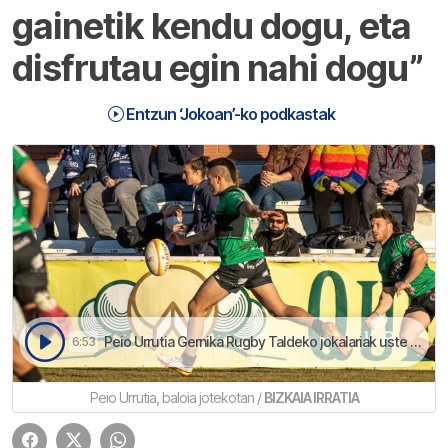
gainetik kendu dogu, eta
disfrutau egin nahi dogu”
Entzun ‘Jokoan’-ko podkastak
Peio Urrutia Gernika Rugby Taldeko jokalariak uste dau taldea ondo dagoela eta disfrutetea dala bidea irabazteko | Jokoan
6:53
Peio Urrutia, baloia jotekotan /
BIZKAIA IRRATIA