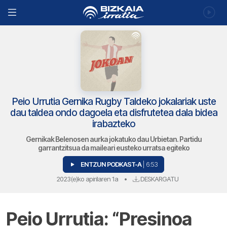
Peio Urrutia Gernika Rugby Taldeko jokalariak uste
dau taldea ondo dagoela eta disfrutetea dala bidea
irabazteko
Gernikak Belenosen aurka jokatuko dau Urbietan. Partidu
garrantzitsua da maileari eusteko urratsa egiteko
ENTZUN PODKAST-A
| 6:53
2023(e)ko apirilaren 1a
•
DESKARGATU
Peio Urrutia: “Presinoa