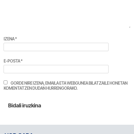
IZENA
*
E-POSTA
*
GORDE NIRE IZENA, EMAILA ETA WEBGUNEA BILATZAILE HONETAN
KOMENTATZEN DUDAN HURRENGORAKO.