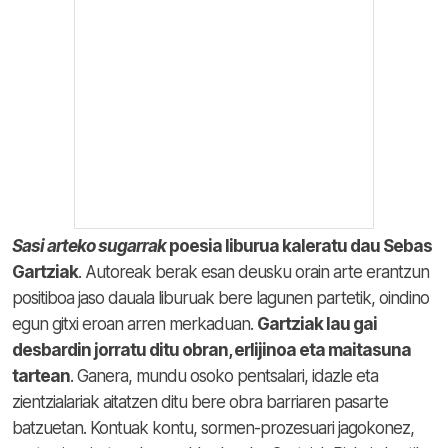
Sasi arteko sugarrak
poesia liburua kaleratu dau Sebas
Gartziak
. Autoreak berak esan deusku orain arte erantzun
positiboa jaso dauala liburuak bere lagunen partetik, oindino
egun gitxi eroan arren merkaduan.
Gartziak lau gai
desbardin jorratu ditu obran, erlijinoa eta maitasuna
tartean
. Ganera, mundu osoko pentsalari, idazle eta
zientzialariak aitatzen ditu bere obra barriaren pasarte
batzuetan. Kontuak kontu, sormen-prozesuari jagokonez,