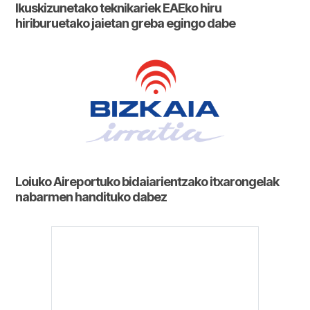
Ikuskizunetako teknikariek EAEko hiru
hiriburuetako jaietan greba egingo dabe
Loiuko Aireportuko bidaiarientzako itxarongelak
nabarmen handituko dabez