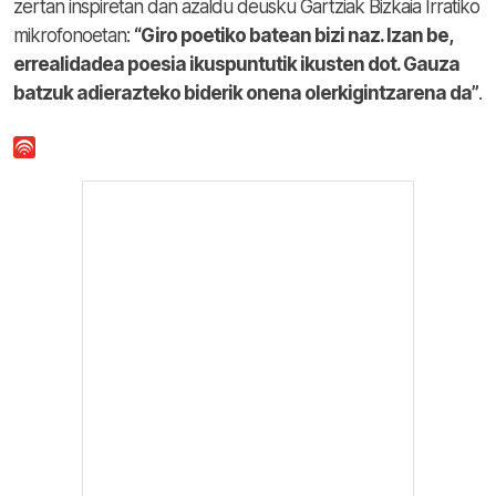
zertan inspiretan dan azaldu deusku Gartziak Bizkaia Irratiko
mikrofonoetan:
“Giro poetiko batean bizi naz. Izan be,
errealidadea poesia ikuspuntutik ikusten dot. Gauza
batzuk adierazteko biderik onena olerkigintzarena da”
.