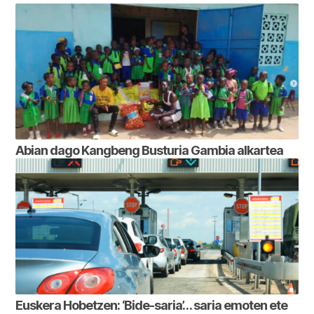
Abian dago Kangbeng Busturia Gambia alkartea
Euskera Hobetzen: ‘Bide-saria’… saria emoten ete