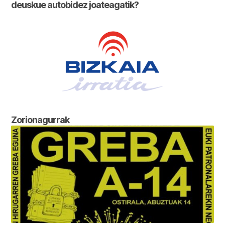
deuskue autobidez joateagatik?
Zorionagurrak