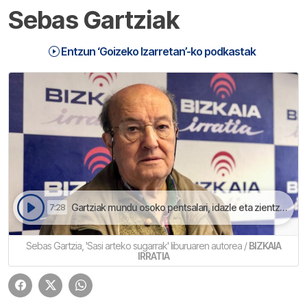
Sebas Gartziak
Entzun ‘Goizeko Izarretan’-ko podkastak
Gartziak mundu osoko pentsalari, idazle eta zientzialariak aitatzen ditu bere obra barrian | Goizeko Izarretan
7:28
Sebas Gartzia, 'Sasi arteko sugarrak' liburuaren autorea /
BIZKAIA
IRRATIA