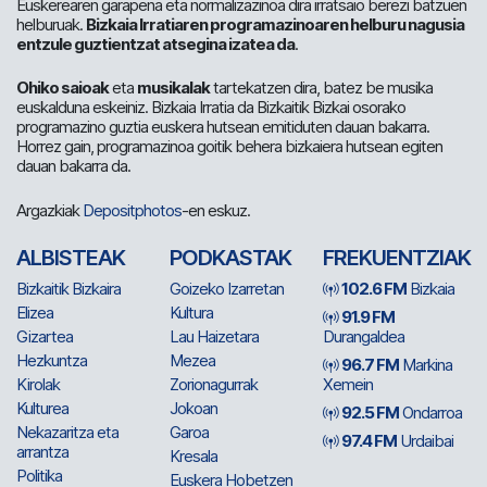
Euskerearen garapena eta normalizazinoa dira irratsaio berezi batzuen
helburuak.
Bizkaia Irratiaren programazinoaren helburu nagusia
entzule guztientzat atsegina izatea da
.
Ohiko saioak
eta
musikalak
tartekatzen dira, batez be musika
euskalduna eskeiniz. Bizkaia Irratia da Bizkaitik Bizkai osorako
programazino guztia euskera hutsean emitiduten dauan bakarra.
Horrez gain, programazinoa goitik behera bizkaiera hutsean egiten
dauan bakarra da.
Argazkiak
Depositphotos
-en eskuz.
ALBISTEAK
PODKASTAK
FREKUENTZIAK
Bizkaitik Bizkaira
Goizeko Izarretan
102.6 FM
Bizkaia
Elizea
Kultura
91.9 FM
Gizartea
Lau Haizetara
Durangaldea
Hezkuntza
Mezea
96.7 FM
Markina
Kirolak
Zorionagurrak
Xemein
Kulturea
Jokoan
92.5 FM
Ondarroa
Nekazaritza eta
Garoa
97.4 FM
Urdaibai
arrantza
Kresala
Politika
Euskera Hobetzen