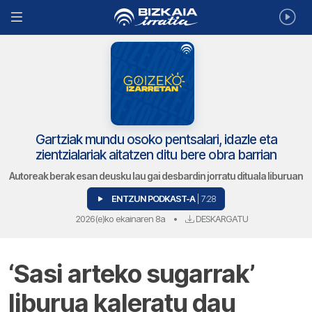
Gartziak mundu osoko pentsalari, idazle eta
zientzialariak aitatzen ditu bere obra barrian
Autoreak berak esan deusku lau gai desbardin jorratu dituala liburuan
ENTZUN PODKAST-A
| 7:28
2026(e)ko ekainaren 8a
•
DESKARGATU
‘Sasi arteko sugarrak’
liburua kaleratu dau