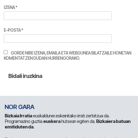
IZENA
*
E-POSTA
*
GORDE NIRE IZENA, EMAILA ETA WEBGUNEA BILATZAILE HONETAN
KOMENTATZEN DUDAN HURRENGORAKO.
NOR GARA
Bizkaia Irratia
euskaldunei eskeinitako irrati zerbitzua da.
Programazino guztia
euskera
hutsean egiten da.
Bizkaiera batuan
emitiduten da
.