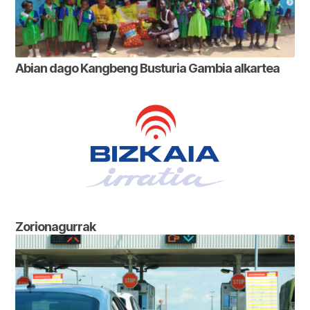
Abian dago Kangbeng Busturia Gambia alkartea
Zorionagurrak