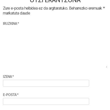
UTZI ERANTZUNA
Zure e-posta helbidea ez da argitaratuko.
Beharrezko eremuak
*
markatuta daude
IRUZKINA
*
IZENA
*
E-POSTA
*