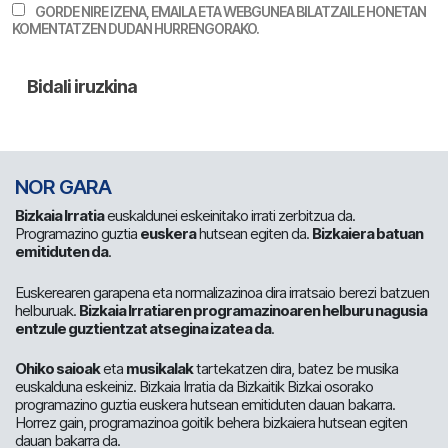
GORDE NIRE IZENA, EMAILA ETA WEBGUNEA BILATZAILE HONETAN
KOMENTATZEN DUDAN HURRENGORAKO.
NOR GARA
Bizkaia Irratia
euskaldunei eskeinitako irrati zerbitzua da.
Programazino guztia
euskera
hutsean egiten da.
Bizkaiera batuan
emitiduten da
.
Euskerearen garapena eta normalizazinoa dira irratsaio berezi batzuen
helburuak.
Bizkaia Irratiaren programazinoaren helburu nagusia
entzule guztientzat atsegina izatea da
.
Ohiko saioak
eta
musikalak
tartekatzen dira, batez be musika
euskalduna eskeiniz. Bizkaia Irratia da Bizkaitik Bizkai osorako
programazino guztia euskera hutsean emitiduten dauan bakarra.
Horrez gain, programazinoa goitik behera bizkaiera hutsean egiten
dauan bakarra da.