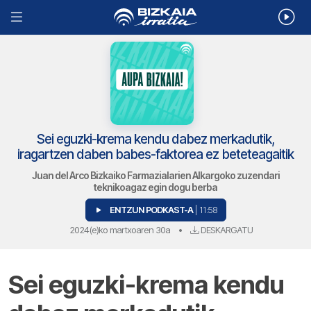
Sei eguzki-krema kendu dabez merkadutik,
iragartzen daben babes-faktorea ez beteteagaitik
Juan del Arco Bizkaiko Farmazialarien Alkargoko zuzendari
teknikoagaz egin dogu berba
ENTZUN PODKAST-A
| 11:58
2024(e)ko martxoaren 30a
•
DESKARGATU
Sei eguzki-krema kendu