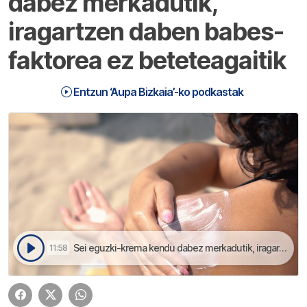
dabez merkadutik,
iragartzen daben babes-
faktorea ez beteteagaitik
Entzun ‘Aupa Bizkaia’-ko podkastak
Sei eguzki-krema kendu dabez merkadutik, iragartzen daben babes-faktorea ez beteteagaitik | Aupa Bizkaia
11:58