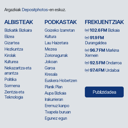
Argazkiak
Depositphotos
-en eskuz.
ALBISTEAK
PODKASTAK
FREKUENTZIAK
Bizkaitik Bizkaira
Goizeko Izarretan
102.6 FM
Bizkaia
Elizea
Kultura
91.9 FM
Gizartea
Lau Haizetara
Durangaldea
Hezkuntza
Mezea
96.7 FM
Markina
Kirolak
Zorionagurrak
Xemein
Kulturea
Jokoan
92.5 FM
Ondarroa
Nekazaritza eta
Garoa
97.4 FM
Urdaibai
arrantza
Kresala
Politika
Euskera Hobetzen
Sormena
Planik Plan
Zientzia eta
Publizidadea
Aupa Bizkaia
Teknologia
Irakurrieran
Eremuz kanpo
Txapela buruan
Egunez egun