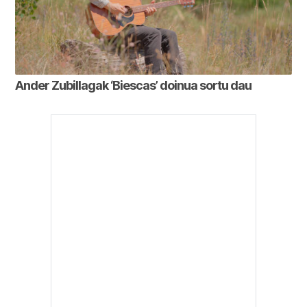
Ander Zubillagak ‘Biescas’ doinua sortu dau