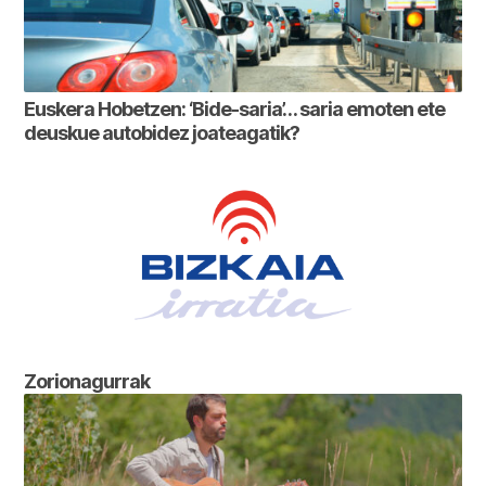
Euskera Hobetzen: ‘Bide-saria’… saria emoten ete
deuskue autobidez joateagatik?
Zorionagurrak