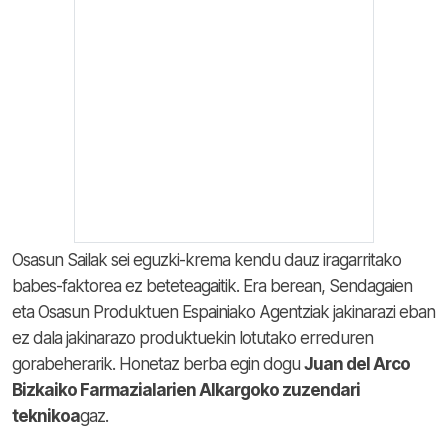
Osasun Sailak sei eguzki-krema kendu dauz iragarritako
babes-faktorea ez beteteagaitik. Era berean, Sendagaien
eta Osasun Produktuen Espainiako Agentziak jakinarazi eban
ez dala jakinarazo produktuekin lotutako erreduren
gorabeherarik. Honetaz berba egin dogu
Juan del Arco
Bizkaiko Farmazialarien Alkargoko zuzendari
teknikoa
gaz.