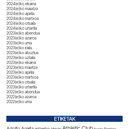
2024(e)ko ekaina
2024(e)ko maiatza
2024(e)ko apirila
2024(e)ko martxoa
2024(e)ko otsaila
2024(e)ko urtarrila
2023(e)ko abendua
2023(e)ko azaroa
2023(e)ko urria
2023(e)ko iraila
2023(e)ko abuztua
2023(e)ko uztaila
2023(e)ko ekaina
2023(e)ko maiatza
2023(e)ko apirila
2023(e)ko martxoa
2023(e)ko otsaila
2023(e)ko urtarrila
2022(e)ko abendua
2022(e)ko azaroa
2022(e)ko urria
ETIKETAK
Athletic Club
Adolfo Arejita
antzerkia
Athletic
Bermeo