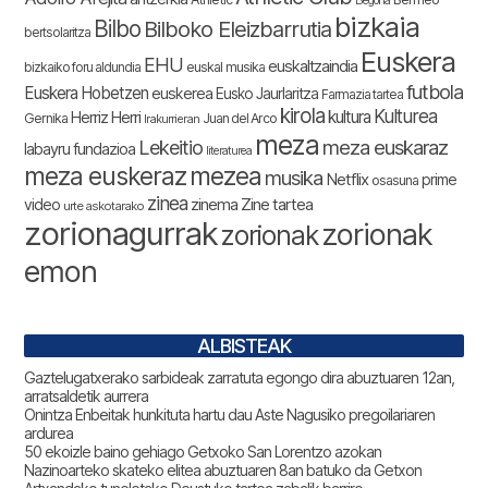
Begoña
bizkaia
Bilbo
Bilboko Eleizbarrutia
bertsolaritza
Euskera
EHU
euskaltzaindia
bizkaiko foru aldundia
euskal musika
futbola
Euskera Hobetzen
euskerea
Eusko Jaurlaritza
Farmazia tartea
kirola
Kulturea
kultura
Herriz Herri
Gernika
Juan del Arco
Irakurrieran
meza
Lekeitio
meza euskaraz
labayru fundazioa
literaturea
meza euskeraz
mezea
musika
Netflix
prime
osasuna
zinea
zinema
Zine tartea
video
urte askotarako
zorionagurrak
zorionak
zorionak
emon
ALBISTEAK
Gaztelugatxerako sarbideak zarratuta egongo dira abuztuaren 12an,
arratsaldetik aurrera
Onintza Enbeitak hunkituta hartu dau Aste Nagusiko pregoilariaren
ardurea
50 ekoizle baino gehiago Getxoko San Lorentzo azokan
Nazinoarteko skateko elitea abuztuaren 8an batuko da Getxon