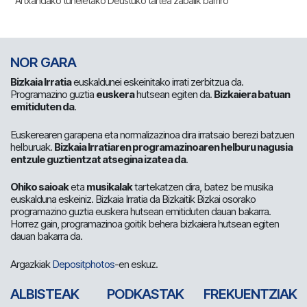
Artxandako tuneletako Deustuko tartea zabalik barriro
NOR GARA
Bizkaia Irratia
euskaldunei eskeinitako irrati zerbitzua da.
Programazino guztia
euskera
hutsean egiten da.
Bizkaiera batuan
emitiduten da
.
Euskerearen garapena eta normalizazinoa dira irratsaio berezi batzuen
helburuak.
Bizkaia Irratiaren programazinoaren helburu nagusia
entzule guztientzat atsegina izatea da
.
Ohiko saioak
eta
musikalak
tartekatzen dira, batez be musika
euskalduna eskeiniz. Bizkaia Irratia da Bizkaitik Bizkai osorako
programazino guztia euskera hutsean emitiduten dauan bakarra.
Horrez gain, programazinoa goitik behera bizkaiera hutsean egiten
dauan bakarra da.
Argazkiak
Depositphotos
-en eskuz.
ALBISTEAK
PODKASTAK
FREKUENTZIAK