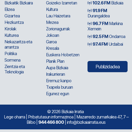
Bizkaitik Bizkaira
Goizeko Izarretan
102.6 FM
Bizkaia
Elizea
Kultura
91.9 FM
Gizartea
Lau Haizetara
Durangaldea
Hezkuntza
Mezea
96.7 FM
Markina
Kirolak
Zorionagurrak
Xemein
Kulturea
Jokoan
92.5 FM
Ondarroa
Nekazaritza eta
Garoa
97.4 FM
Urdaibai
arrantza
Kresala
Politika
Euskera Hobetzen
Sormena
Planik Plan
Zientzia eta
Publizidadea
Aupa Bizkaia
Teknologia
Irakurrieran
Eremuz kanpo
Txapela buruan
Egunez egun
© 2026 Bizkaia Irratia
Lege oharra
|
Pribatutasun informazinoa
| Mazarredo zumarkalea 47, 7 –
Bilbo |
944 466 800
| info@bizkaiairratia.eus