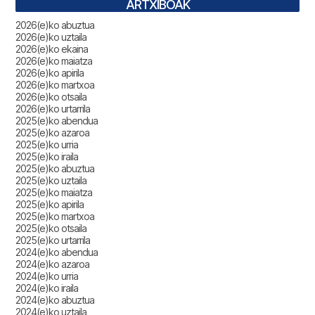
ARTXIBOAK
2026(e)ko abuztua
2026(e)ko uztaila
2026(e)ko ekaina
2026(e)ko maiatza
2026(e)ko apirila
2026(e)ko martxoa
2026(e)ko otsaila
2026(e)ko urtarrila
2025(e)ko abendua
2025(e)ko azaroa
2025(e)ko urria
2025(e)ko iraila
2025(e)ko abuztua
2025(e)ko uztaila
2025(e)ko maiatza
2025(e)ko apirila
2025(e)ko martxoa
2025(e)ko otsaila
2025(e)ko urtarrila
2024(e)ko abendua
2024(e)ko azaroa
2024(e)ko urria
2024(e)ko iraila
2024(e)ko abuztua
2024(e)ko uztaila