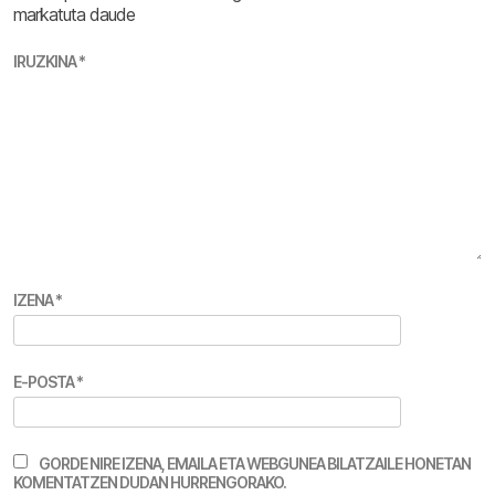
markatuta daude
IRUZKINA
*
IZENA
*
E-POSTA
*
GORDE NIRE IZENA, EMAILA ETA WEBGUNEA BILATZAILE HONETAN
KOMENTATZEN DUDAN HURRENGORAKO.