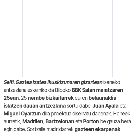
Selfi. Gaztea izatea ikuskizunaren gizartean
izeneko
antzezlana eskeiniko da Bilboko
BBK Salan maiatzaren
25ean
. 25
nerabe bizkaitarrek
euren
belaunaldia
islatzen dauan antzezlana
sortu dabe.
Juan Ayala
eta
Miguel
Oyarzun
dira proiektua diseinatu dabenak. Honeek
aurretik,
Madrilen
,
Bartzelonan
eta
Porton
be gauza bera
egin dabe. Sortzaile madrildarrek
gazteen ekarpenak