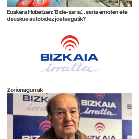
Euskera Hobetzen: ‘Bide-saria’… saria emoten ete
deuskue autobidez joateagatik?
Zorionagurrak