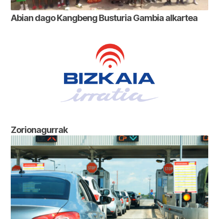
Abian dago Kangbeng Busturia Gambia alkartea
Zorionagurrak