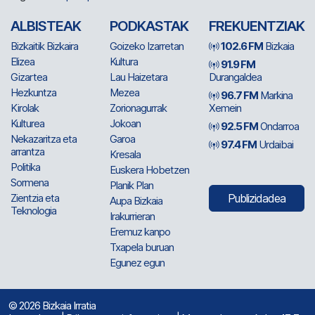
ALBISTEAK
PODKASTAK
FREKUENTZIAK
Bizkaitik Bizkaira
Goizeko Izarretan
102.6 FM
Bizkaia
Elizea
Kultura
91.9 FM
Gizartea
Lau Haizetara
Durangaldea
Hezkuntza
Mezea
96.7 FM
Markina
Kirolak
Zorionagurrak
Xemein
Kulturea
Jokoan
92.5 FM
Ondarroa
Nekazaritza eta
Garoa
97.4 FM
Urdaibai
arrantza
Kresala
Politika
Euskera Hobetzen
Sormena
Planik Plan
Zientzia eta
Publizidadea
Aupa Bizkaia
Teknologia
Irakurrieran
Eremuz kanpo
Txapela buruan
Egunez egun
© 2026 Bizkaia Irratia