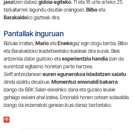
jaso
tzen dabez
gidoia egiteko.
11 eta 16 urte arteko 25
bizkaitarrek lagundu deutsie oraingoan.
Bilbo
eta
Barakaldo
ko gazteak dira.
Pantallak inguruan
Bizkaia Irratian,
Mario
eta
Eneko
gaz egin dogu berba. Bilbo
eta Barakaldoko ikastetxeetako ikasleak dira eurak. Biek
antzerkia dabe gustoko eta
esperientzia handia
izan da
eurentzat egitasmo honetan parte hartzea.
Selfi
antzezlanean
euren egunerokoa isladatzen saiatu
direla azaldu deuskue.
Momentuz emonaldi bakarra
izango da BBK Salan eskeiniko dana eta gurako leukie
gehiago eskeini ahal izatea. Emonaldi honen ostean solasaldia
izango da eszenatoki ganean ikusi danaz berbetako.