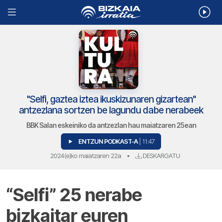
"Selfi, gaztea iztea ikuskizunaren gizartean"
antzezlana sortzen be lagundu dabe nerabeek
BBK Salan eskeiniko da antzezlan hau maiatzaren 25ean
ENTZUN PODKAST-A
| 11:47
2024(e)ko maiatzaren 22a
•
DESKARGATU
“Selfi” 25 nerabe
bizkaitar euren