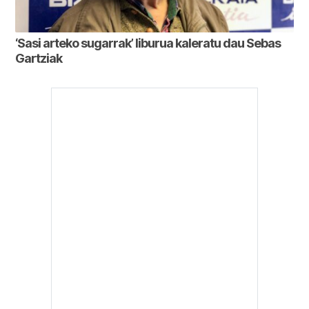
‘Sasi arteko sugarrak’ liburua kaleratu dau Sebas
Gartziak