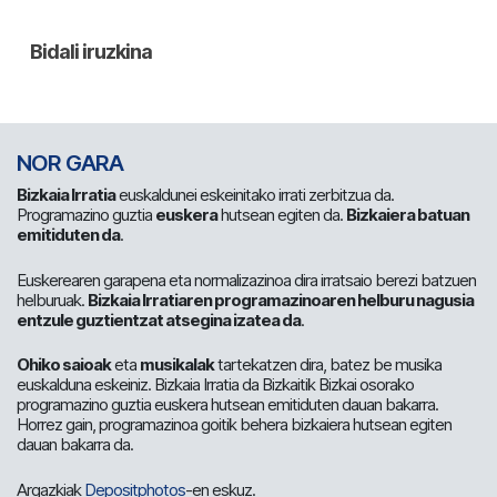
NOR GARA
Bizkaia Irratia
euskaldunei eskeinitako irrati zerbitzua da.
Programazino guztia
euskera
hutsean egiten da.
Bizkaiera batuan
emitiduten da
.
Euskerearen garapena eta normalizazinoa dira irratsaio berezi batzuen
helburuak.
Bizkaia Irratiaren programazinoaren helburu nagusia
entzule guztientzat atsegina izatea da
.
Ohiko saioak
eta
musikalak
tartekatzen dira, batez be musika
euskalduna eskeiniz. Bizkaia Irratia da Bizkaitik Bizkai osorako
programazino guztia euskera hutsean emitiduten dauan bakarra.
Horrez gain, programazinoa goitik behera bizkaiera hutsean egiten
dauan bakarra da.
Argazkiak
Depositphotos
-en eskuz.