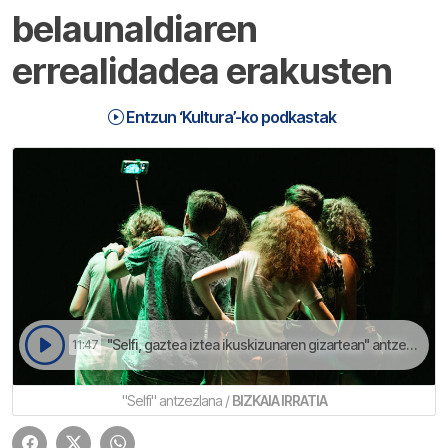
belaunaldiaren
errealidadea erakusten
Entzun ‘Kultura’-ko podkastak
"Selfi, gaztea iztea ikuskizunaren gizartean" antzezlana sortzen be lagundu dabe nerabeek | Kultura
11:47
"Selfi" antzezlana /
BIZKAIA IRRATIA