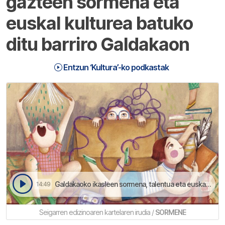
gazteen sormena eta
euskal kulturea batuko
ditu barriro Galdakaon
Entzun ‘Kultura’-ko podkastak
Galdakaoko ikasleen sormena, talentua eta euskarazko kultura ardatz dituan jaialdia bueltan da | Kultura
14:49
Seigarren edizinoaren kartelaren irudia /
SORMENE