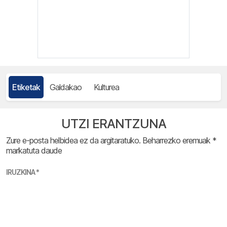
Etiketak
Galdakao
Kulturea
UTZI ERANTZUNA
Zure e-posta helbidea ez da argitaratuko.
Beharrezko eremuak
*
markatuta daude
IRUZKINA
*