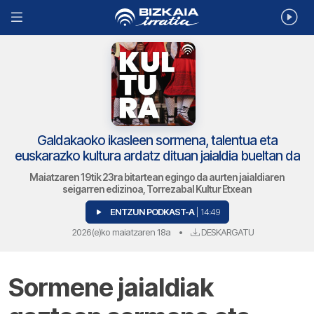
Galdakaoko ikasleen sormena, talentua eta
euskarazko kultura ardatz dituan jaialdia bueltan da
Maiatzaren 19tik 23ra bitartean egingo da aurten jaialdiaren
seigarren edizinoa, Torrezabal Kultur Etxean
ENTZUN PODKAST-A
| 14:49
2026(e)ko maiatzaren 18a
•
DESKARGATU
Sormene jaialdiak