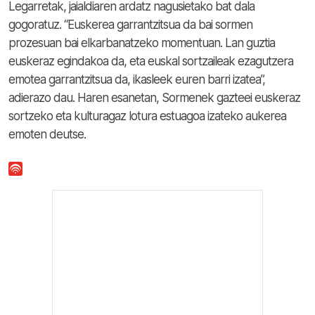
Legarretak, jaialdiaren ardatz nagusietako bat dala
gogoratuz. “Euskerea garrantzitsua da bai sormen
prozesuan bai elkarbanatzeko momentuan. Lan guztia
euskeraz egindakoa da, eta euskal sortzaileak ezagutzera
emotea garrantzitsua da, ikasleek euren barri izatea”,
adierazo dau. Haren esanetan, Sormenek gazteei euskeraz
sortzeko eta kulturagaz lotura estuagoa izateko aukerea
emoten deutse.