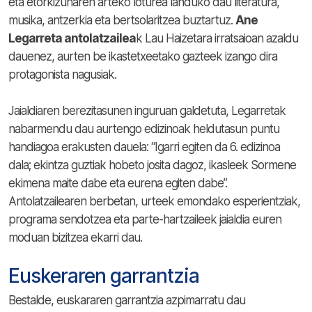
eta etorkizunaren arteko loturea landuko dau literatura,
musika, antzerkia eta bertsolaritzea buztartuz.
Ane
Legarreta antolatzailea
k Lau Haizetara irratsaioan azaldu
dauenez, aurten be ikastetxeetako gazteek izango dira
protagonista nagusiak.
Jaialdiaren berezitasunen inguruan galdetuta, Legarretak
nabarmendu dau aurtengo edizinoak heldutasun puntu
handiagoa erakusten dauela: “Igarri egiten da 6. edizinoa
dala; ekintza guztiak hobeto josita dagoz, ikasleek Sormene
ekimena maite dabe eta eurena egiten dabe”.
Antolatzailearen berbetan, urteek emondako esperientziak,
programa sendotzea eta parte-hartzaileek jaialdia euren
moduan bizitzea ekarri dau.
Euskeraren garrantzia
Bestalde, euskararen garrantzia azpimarratu dau