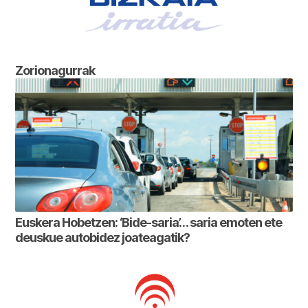
Zorionagurrak
Euskera Hobetzen: ‘Bide-saria’… saria emoten ete
deuskue autobidez joateagatik?