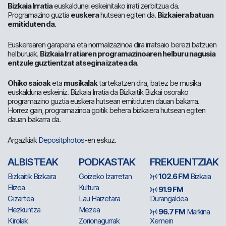
Bizkaia Irratia
euskaldunei eskeinitako irrati zerbitzua da.
Programazino guztia
euskera
hutsean egiten da.
Bizkaiera batuan
emitiduten da
.
Euskerearen garapena eta normalizazinoa dira irratsaio berezi batzuen
helburuak.
Bizkaia Irratiaren programazinoaren helburu nagusia
entzule guztientzat atsegina izatea da
.
Ohiko saioak
eta
musikalak
tartekatzen dira, batez be musika
euskalduna eskeiniz. Bizkaia Irratia da Bizkaitik Bizkai osorako
programazino guztia euskera hutsean emitiduten dauan bakarra.
Horrez gain, programazinoa goitik behera bizkaiera hutsean egiten
dauan bakarra da.
Argazkiak
Depositphotos
-en eskuz.
ALBISTEAK
PODKASTAK
FREKUENTZIAK
Bizkaitik Bizkaira
Goizeko Izarretan
102.6 FM
Bizkaia
Elizea
Kultura
91.9 FM
Gizartea
Lau Haizetara
Durangaldea
Hezkuntza
Mezea
96.7 FM
Markina
Kirolak
Zorionagurrak
Xemein