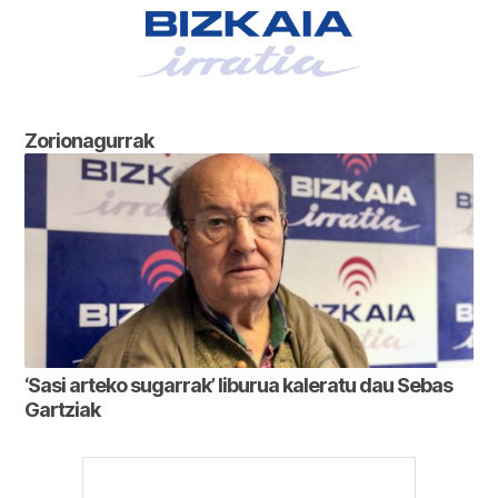
Zorionagurrak
‘Sasi arteko sugarrak’ liburua kaleratu dau Sebas
Gartziak