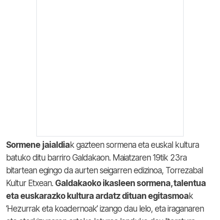
Sormene
jaialdia
k gazteen sormena eta euskal kultura
batuko ditu barriro Galdakaon. Maiatzaren 19tik 23ra
bitartean egingo da aurten seigarren edizinoa, Torrezabal
Kultur Etxean.
Galdakaoko ikasleen sormena, talentua
eta euskarazko kultura ardatz dituan egitasmoa
k
‘Hezurrak eta koadernoak’ izango dau lelo, eta iraganaren