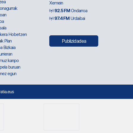
zea
Xemein
ionagurrak
92.5 FM
Ondarroa
oan
97.4 FM
Urdaibai
oa
sala
kera Hobetzen
ik Plan
Publizidadea
a Bizkaia
urrieran
muz kanpo
pela buruan
nez egun
ratia.eus