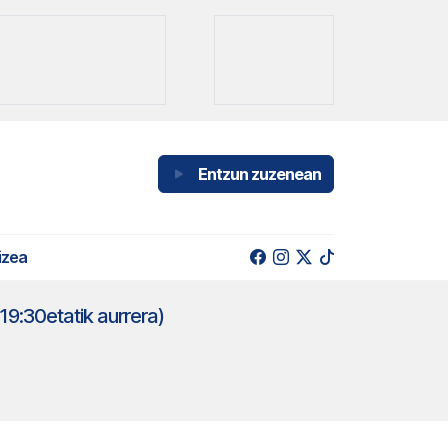
Entzun zuzenean
izea
9:30etatik aurrera)