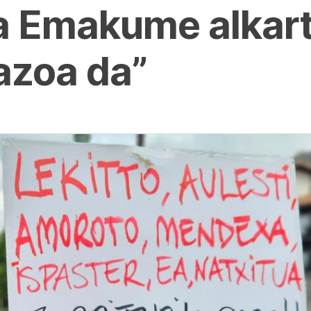
a Emakume alkart
azoa da”