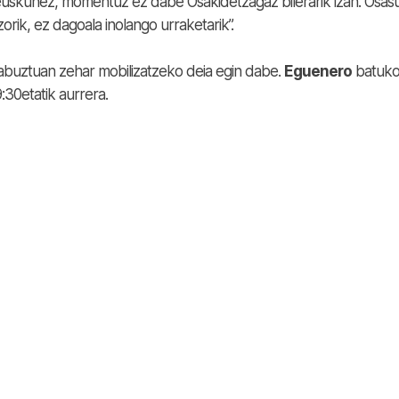
deuskunez, momentuz ez dabe Osakidetzagaz bilerarik izan. Osas
orik, ez dagoala inolango urraketarik”.
buztuan zehar mobilizatzeko deia egin dabe.
Eguenero
batuko
:30etatik aurrera.