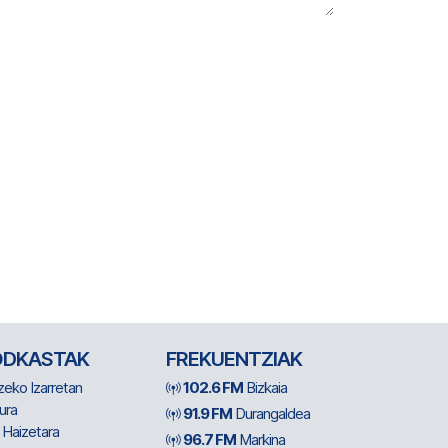
ODKASTAK
FREKUENTZIAK
zeko Izarretan
102.6 FM
Bizkaia
ura
91.9 FM
Durangaldea
 Haizetara
96.7 FM
Markina