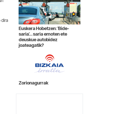
un
 dira
Euskera Hobetzen: ‘Bide-
saria’… saria emoten ete
deuskue autobidez
joateagatik?
Zorionagurrak