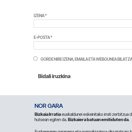
IZENA
*
E-POSTA
*
GORDE NIRE IZENA, EMAILA ETA WEBGUNEA BILA
NOR GARA
Bizkaia Irratia
euskaldunei eskeinitako irrati zerbitzua
hutsean egiten da.
Bizkaiera batuan emitiduten da
.
Euskerearen garapena eta normalizazinoa dira irratsaio 