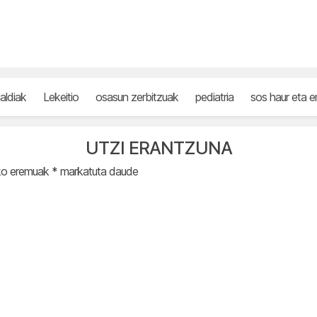
rialdiak
Lekeitio
osasun zerbitzuak
pediatria
sos haur eta
UTZI ERANTZUNA
ko eremuak
*
markatuta daude