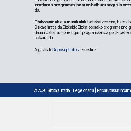
Irratiaren programazinoaren helburu nagusia entz
da
.
Ohiko saioak
eta
musikalak
tartekatzen dira, batez b
Bizkaia Irratia da Bizkaitik Bizkai osorako programazino
dauan bakarra. Horrez gain, programazinoa goitik beher
bakarra da.
Argazkiak
Depositphotos
-en eskuz.
© 2026 Bizkaia Irratia
|
Lege oharra
|
Pribatutasun infor