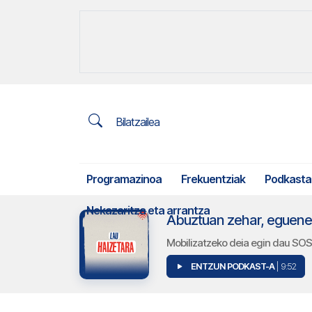
Bilatzailea
Programazinoa
Frekuentziak
Podkasta
Nekazaritza eta arrantza
Abuztuan zehar, eguener
Mobilizatzeko deia egin dau SO
ENTZUN PODKAST-A
| 9:52