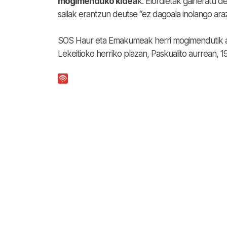
mogimenduko kidea
k. Elordietak gaineratu 
sailak erantzun deutse “ez dagoala inolango araz
SOS Haur eta Emakumeak herri mogimendutik a
Lekeitioko herriko plazan,
Paskualito
aurrean, 19