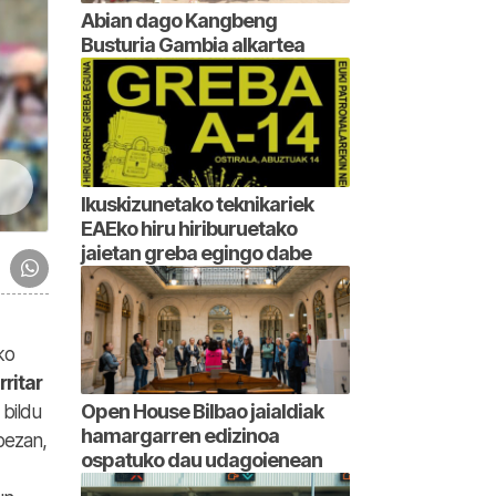
Abian dago Kangbeng
Busturia Gambia alkartea
Ikuskizunetako teknikariek
EAEko hiru hiriburuetako
jaietan greba egingo dabe
ko
ritar
Open House Bilbao jaialdiak
 bildu
hamargarren edizinoa
bezan,
ospatuko dau udagoienean