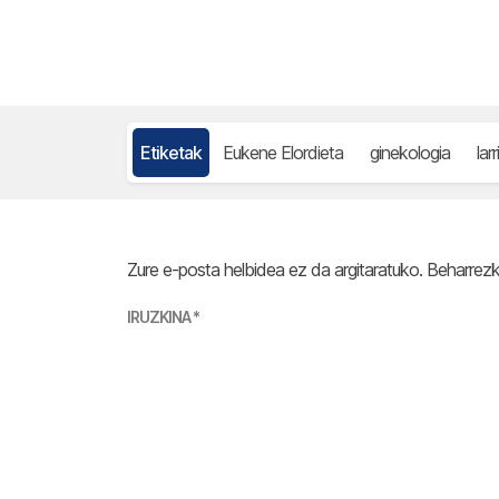
Etiketak
Eukene Elordieta
ginekologia
lar
Zure e-posta helbidea ez da argitaratuko.
Beharrez
IRUZKINA
*