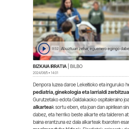
Abuztuan zehar, eguenero egingo dabez a
9:52
BIZKAIA IRRATIA
| BILBO
2024/08/5 • 14:01
Denpora luzea daroe Lekeitioko eta inguruko h
pediatria, ginekologia eta larrialdi zerbit
Gurutzetako edota Galdakaoko ospitaleraino joa
alkartea
k sortu eben, eta joan dan apirilean si
dabez, eta herriko beste alkarte eta talderen a
baina erantzuna ez dala alkarteak itxaroten es