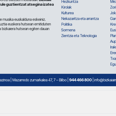
Hezkuntza
Me
ule guztientzat atsegina izatea
Kirolak
Zor
Kulturea
Jok
Nekazaritza eta arrantza
Gar
e musika euskalduna eskeiniz.
 guztia euskera hutsean emitiduten
Politika
Kre
a bizkaiera hutsean egiten dauan
Sormena
Eus
Zientzia eta Teknologia
Plan
Aup
Irak
Ere
Txa
Egu
mazinoa
| Mazarredo zumarkalea 47, 7 – Bilbo |
944 466 800
| info@bizkaiair