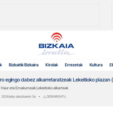
k
Bizkaitik Bizkaira
Kirolak
Errezetak
Kultura
El
o egingo dabez alkarretaratzeak Lekeitioko plazan (1
S Haur eta Emakumeak Lekeitioko alkarteak
2024(e)ko abuztuaren 5a
•
DESKARGATU