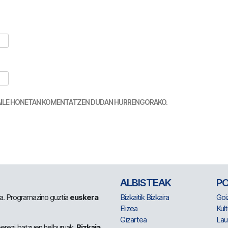
TZAILE HONETAN KOMENTATZEN DUDAN HURRENGORAKO.
ALBISTEAK
P
 da. Programazino guztia
euskera
Bizkaitik Bizkaira
Goi
Elizea
Kult
Gizartea
Lau
berezi batzuen helburuak.
Bizkaia