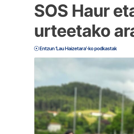
SOS Haur et
urteetako ar
Entzun ‘Lau Haizetara’-ko podkastak