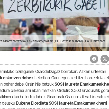
lkarretaratzeak Lekeitioko plazan (19:30etatik aurrera) | Lau Haizetara
errietako bizilagunek Osakidetzagaz borrokan. Azken urteetan
zuak eskatzen dabez
Lekeition. Gaur egun zerbitzu horreek izate
n behar dabe. Orain hile batzuk
SOS Haur eta Emakumeak her
nadura bilketea jarri eban martxan. Ordutik 2.300 sinaduratik gora
txikimendua be lortu dabez. Sinadurak Osasun sailera bideratu e
an deusku
Eukene Elordieta SOS Haur eta Emakumeak herri