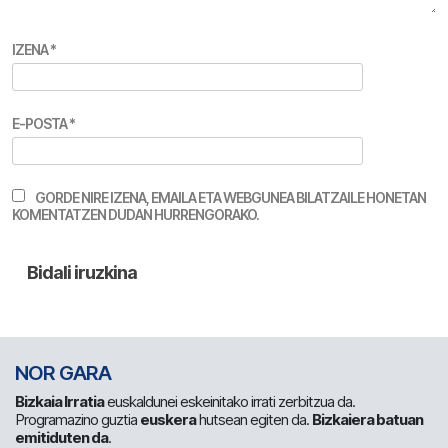
IZENA
*
E-POSTA
*
GORDE NIRE IZENA, EMAILA ETA WEBGUNEA BILATZAILE HONETAN
KOMENTATZEN DUDAN HURRENGORAKO.
NOR GARA
Bizkaia Irratia
euskaldunei eskeinitako irrati zerbitzua da.
Programazino guztia
euskera
hutsean egiten da.
Bizkaiera batuan
emitiduten da
.