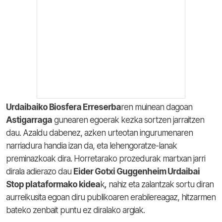
Urdaibaiko Biosfera Erreserba
ren muinean dagoan
Astigarraga
gunearen egoerak kezka sortzen jarraitzen
dau. Azaldu dabenez, azken urteotan ingurumenaren
narriadura handia izan da, eta lehengoratze-lanak
preminazkoak dira. Horretarako prozedurak martxan jarri
dirala adierazo dau
Eider Gotxi Guggenheim Urdaibai
Stop plataformako kidea
k
,
nahiz eta zalantzak sortu diran
aurreikusita egoan diru publikoaren erabilereagaz, hitzarmen
bateko zenbait puntu ez diralako argiak.