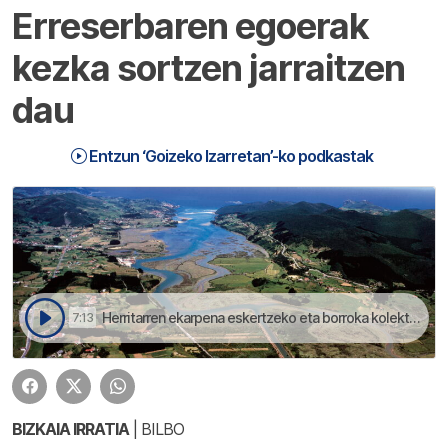
Erreserbaren egoerak
kezka sortzen jarraitzen
dau
Entzun ‘Goizeko Izarretan’-ko podkastak
Herritarren ekarpena eskertzeko eta borroka kolektiboaren emaitza ospatzeko, jai giroari ekingo deutse | Goizeko Izarretan
7:13
BIZKAIA IRRATIA
| BILBO