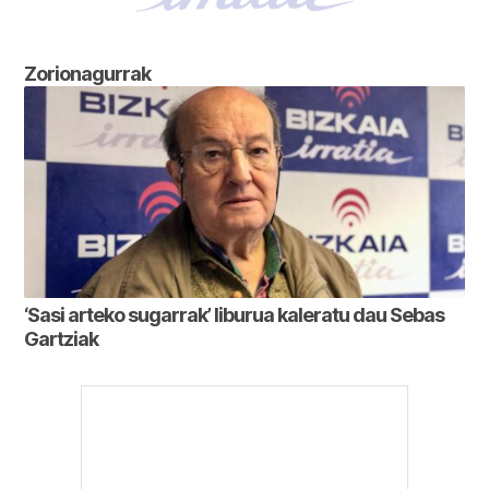
Zorionagurrak
‘Sasi arteko sugarrak’ liburua kaleratu dau Sebas
Gartziak