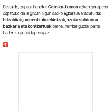
Bestalde, zapatu honetan
Gernika-Lumon
azken garaipena
ospatuko da jai giroan. Egun osoko egitaraua antolatu da:
hitzaldiak, umeentzako ekintzak, azoka solidarioa,
bazkaria eta kontzertuak
barne, herritar guztiei parte
hartzeko gonbidapenagaz.