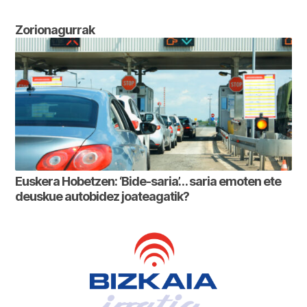
Zorionagurrak
Euskera Hobetzen: ‘Bide-saria’… saria emoten ete
deuskue autobidez joateagatik?