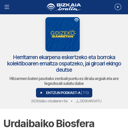
Herritarren ekarpena eskertzeko eta borroka
kolektiboaren emaitza ospatzeko, jai giroari ekingo
deutse
Hitzarmen baten jasotako zenbait puntu ez dirala argiak eta are
legezkoak salatu dabe
ENTZUN PODKAST-A
| 7:13
2026(e)ko otsailaren 6a
•
DESKARGATU
Urdaibaiko Biosfera