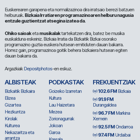
Euskerearen garapena eta normalizazinoa dira irratsaio berezi batzuen
helburuak.
Bizkaia Irratiaren programazinoaren helburu nagusia
entzule guztientzat atsegina izatea da
.
Ohiko saioak
eta
musikalak
tartekatzen dira, batez be musika
euskalduna eskeiniz. Bizkaia Irratia da Bizkaitik Bizkai osorako
programazino guztia euskera hutsean emitiduten dauan bakarra.
Horrez gain, programazinoa goitik behera bizkaiera hutsean egiten
dauan bakarra da.
Argazkiak
Depositphotos
-en eskuz.
ALBISTEAK
PODKASTAK
FREKUENTZIAK
Bizkaitik Bizkaira
Goizeko Izarretan
102.6 FM
Bizkaia
Elizea
Kultura
91.9 FM
Gizartea
Lau Haizetara
Durangaldea
Hezkuntza
Mezea
96.7 FM
Markina
Kirolak
Zorionagurrak
Xemein
Kulturea
Jokoan
92.5 FM
Ondarroa
Nekazaritza eta
Garoa
97.4 FM
Urdaibai
arrantza
Kresala