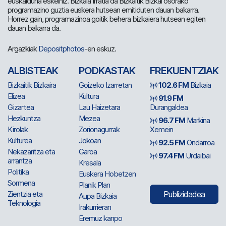
euskalduna eskeiniz. Bizkaia Irratia da Bizkaitik Bizkai osorako
programazino guztia euskera hutsean emitiduten dauan bakarra.
Horrez gain, programazinoa goitik behera bizkaiera hutsean egiten
dauan bakarra da.
Argazkiak
Depositphotos
-en eskuz.
ALBISTEAK
PODKASTAK
FREKUENTZIAK
Bizkaitik Bizkaira
Goizeko Izarretan
102.6 FM
Bizkaia
Elizea
Kultura
91.9 FM
Gizartea
Lau Haizetara
Durangaldea
Hezkuntza
Mezea
96.7 FM
Markina
Kirolak
Zorionagurrak
Xemein
Kulturea
Jokoan
92.5 FM
Ondarroa
Nekazaritza eta
Garoa
97.4 FM
Urdaibai
arrantza
Kresala
Politika
Euskera Hobetzen
Sormena
Planik Plan
Zientzia eta
Publizidadea
Aupa Bizkaia
Teknologia
Irakurrieran
Eremuz kanpo