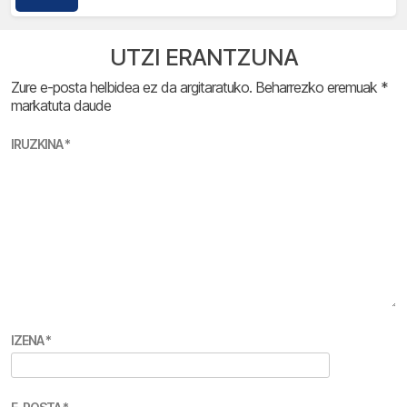
UTZI ERANTZUNA
Zure e-posta helbidea ez da argitaratuko.
Beharrezko eremuak
*
markatuta daude
IRUZKINA
*
IZENA
*