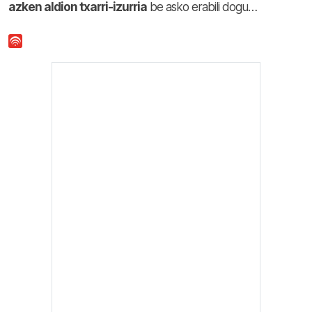
azken aldion txarri-izurria
be asko erabili dogu…