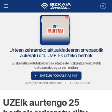
Urtean zehrarreko aktualidadearen errepasotik
aukeratu ditu UZEII-k urteko berbak
Euskeratik sortutako berbak eta beste hizkuntzaren batetik
datozanak dagoz zerrendan
ENTZUN PODKAST-A
| 14:51
2025(e)ko abenduaren 30a
•
DESKARGATU
UZEIk aurtengo 25