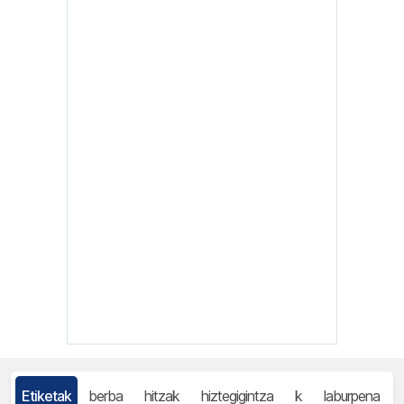
Etiketak
berba
hitzak
hiztegigintza
k
laburpena