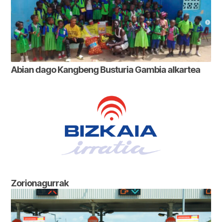
Abian dago Kangbeng Busturia Gambia alkartea
Zorionagurrak