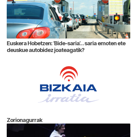
Euskera Hobetzen: ‘Bide-saria’… saria emoten ete
deuskue autobidez joateagatik?
Zorionagurrak