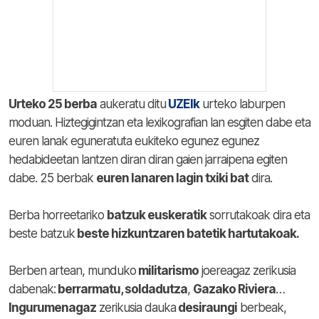
Urteko 25 berba
aukeratu ditu
UZEIk
urteko laburpen
moduan. Hiztegigintzan eta lexikografian lan esgiten dabe eta
euren lanak eguneratuta eukiteko egunez egunez
hedabideetan lantzen diran diran gaien jarraipena egiten
dabe. 25 berbak
euren lanaren lagin txiki bat
dira.
Berba horreetariko
batzuk euskeratik
sorrutakoak dira eta
beste batzuk
beste hizkuntzaren batetik hartutakoak.
Berben artean, munduko
militarismo
joereagaz zerikusia
dabenak:
berrarmatu, soldadutza
,
Gazako Riviera
…
Ingurumenagaz
zerikusia dauka
desiraungi
berbeak,