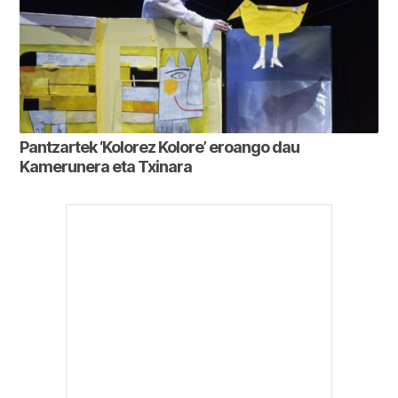
Pantzartek ‘Kolorez Kolore’ eroango dau
Kamerunera eta Txinara