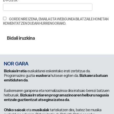
E-POSTA
*
GORDE NIRE IZENA, EMAILA ETA WEBGUNEA BILATZAILE HONETAN
KOMENTATZEN DUDAN HURRENGORAKO.
NOR GARA
Bizkaia Irratia
euskaldunei eskeinitako irrati zerbitzua da.
Programazino guztia
euskera
hutsean egiten da.
Bizkaiera batuan
emitiduten da
.
Euskerearen garapena eta normalizazinoa dira irratsaio berezi batzuen
helburuak.
Bizkaia Irratiaren programazinoaren helburu nagusia
entzule guztientzat atsegina izatea da
.
Ohiko saioak
eta
musikalak
tartekatzen dira, batez be musika