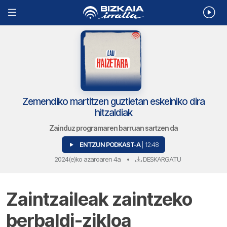
Zemendiko martitzen guztietan eskeiniko dira
hitzaldiak
Zainduz programaren barruan sartzen da
ENTZUN PODKAST-A
| 12:48
2024(e)ko azaroaren 4a
•
DESKARGATU
Zaintzaileak zaintzeko
berbaldi-zikloa