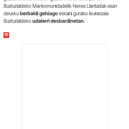
Busturialdeko Mankomunidadetik Nerea Llantadak esan
deusku
berbaldi gehiago
eskaini gurako leukiezala
Busturialdeko
udalerri desbardinetan
.