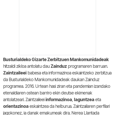
Busturialdeko Gizarte Zerbitzuen Mankomunidadeak
hitzaldi zikloa antolatu dau
Zainduz
programaren barruan.
Zaintzaileei
babesa eta informazinoa eskaintzeko zerbitzua
da Busturialdeko Mankomunidadeak daukan Zainduz
programea. 2016. Urtean hasi ziran eta pandemian izandako
etenaldiaren ostean barriro ekin deutse ekimenak
antolatzeari. Zaintzaileei
informazinoa
,
laguntzea
eta
orientazinoa
eskaintzea da helburua. Zaintzailaren perfilari
jagokonez, ia danak emakumeak dira. Nerea Llantada