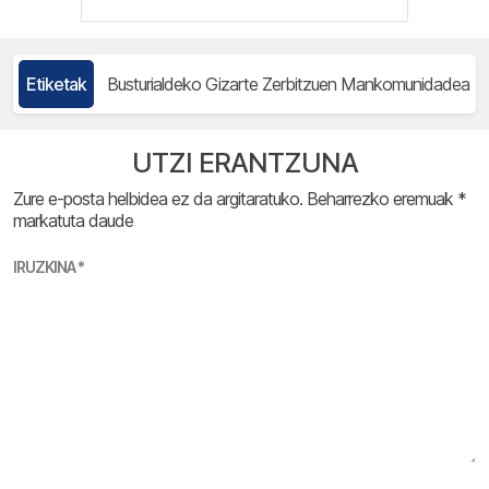
Etiketak
Busturialdeko Gizarte Zerbitzuen Mankomunidadea
UTZI ERANTZUNA
Zure e-posta helbidea ez da argitaratuko.
Beharrezko eremuak
*
markatuta daude
IRUZKINA
*