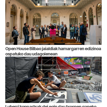
Open House Bilbao jaialdiak hamargarren edizinoa
ospatuko dau udagoienean
Luberri konpartsak dei egin dau txosnen ganeko