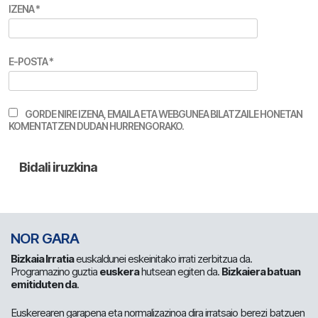
IZENA
*
E-POSTA
*
GORDE NIRE IZENA, EMAILA ETA WEBGUNEA BILATZAILE HONETAN
KOMENTATZEN DUDAN HURRENGORAKO.
NOR GARA
Bizkaia Irratia
euskaldunei eskeinitako irrati zerbitzua da.
Programazino guztia
euskera
hutsean egiten da.
Bizkaiera batuan
emitiduten da
.
Euskerearen garapena eta normalizazinoa dira irratsaio berezi batzuen