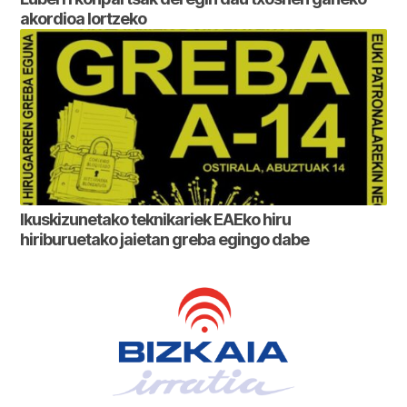
akordioa lortzeko
Ikuskizunetako teknikariek EAEko hiru
hiriburuetako jaietan greba egingo dabe