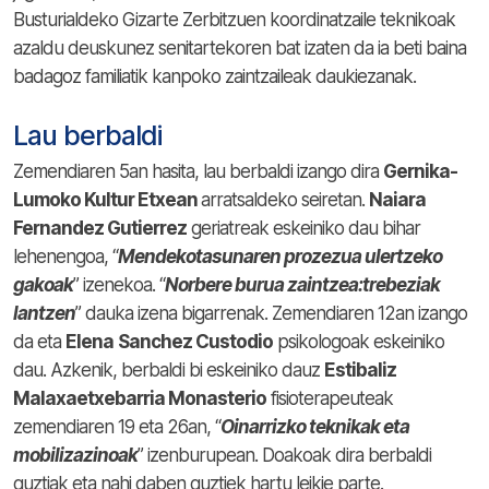
Busturialdeko Gizarte Zerbitzuen koordinatzaile teknikoak
azaldu deuskunez senitartekoren bat izaten da ia beti baina
badagoz familiatik kanpoko zaintzaileak daukiezanak.
Lau berbaldi
Zemendiaren 5an hasita, lau berbaldi izango dira
Gernika-
Lumoko Kultur Etxean
arratsaldeko seiretan.
Naiara
Fernandez Gutierrez
geriatreak eskeiniko dau bihar
lehenengoa, “
Mendekotasunaren prozezua ulertzeko
gakoak
” izenekoa. “
Norbere burua zaintzea:trebeziak
lantzen
” dauka izena bigarrenak. Zemendiaren 12an izango
da eta
Elena
Sanchez Custodio
psikologoak eskeiniko
dau. Azkenik, berbaldi bi eskeiniko dauz
Estibaliz
Malaxaetxebarria Monasterio
fisioterapeuteak
zemendiaren 19 eta 26an, “
Oinarrizko teknikak eta
mobilizazinoak
” izenburupean. Doakoak dira berbaldi
guztiak eta nahi daben guztiek hartu leikie parte.