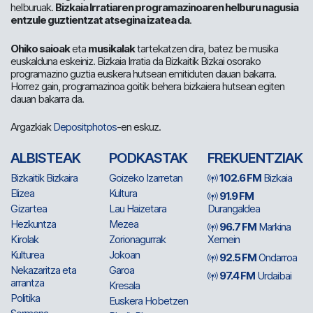
helburuak.
Bizkaia Irratiaren programazinoaren helburu nagusia
entzule guztientzat atsegina izatea da
.
Ohiko saioak
eta
musikalak
tartekatzen dira, batez be musika
euskalduna eskeiniz. Bizkaia Irratia da Bizkaitik Bizkai osorako
programazino guztia euskera hutsean emitiduten dauan bakarra.
Horrez gain, programazinoa goitik behera bizkaiera hutsean egiten
dauan bakarra da.
Argazkiak
Depositphotos
-en eskuz.
ALBISTEAK
PODKASTAK
FREKUENTZIAK
Bizkaitik Bizkaira
Goizeko Izarretan
102.6 FM
Bizkaia
Elizea
Kultura
91.9 FM
Gizartea
Lau Haizetara
Durangaldea
Hezkuntza
Mezea
96.7 FM
Markina
Kirolak
Zorionagurrak
Xemein
Kulturea
Jokoan
92.5 FM
Ondarroa
Nekazaritza eta
Garoa
97.4 FM
Urdaibai
arrantza
Kresala
Politika
Euskera Hobetzen