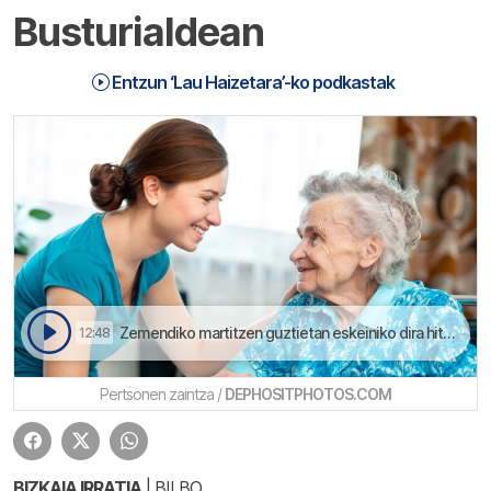
Busturialdean
Entzun ‘Lau Haizetara’-ko podkastak
Zemendiko martitzen guztietan eskeiniko dira hitzaldiak | Lau Haizetara
12:48
Pertsonen zaintza /
DEPHOSITPHOTOS.COM
BIZKAIA IRRATIA
| BILBO