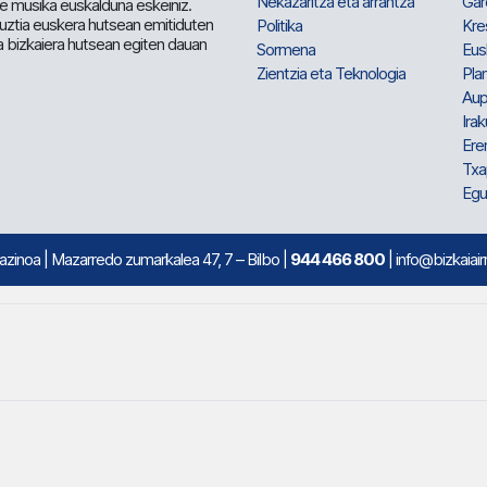
Nekazaritza eta arrantza
Gar
e musika euskalduna eskeiniz.
 guztia euskera hutsean emitiduten
Politika
Kre
a bizkaiera hutsean egiten dauan
Sormena
Eus
Zientzia eta Teknologia
Plan
Aup
Irak
Ere
Txa
Egu
mazinoa
| Mazarredo zumarkalea 47, 7 – Bilbo |
944 466 800
| info@bizkaiair