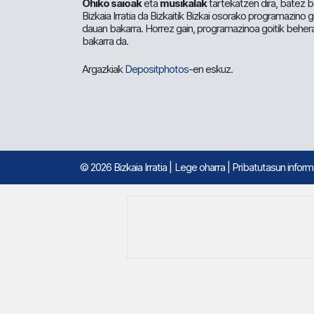
Ohiko saioak
eta
musikalak
tartekatzen dira, batez b
Bizkaia Irratia da Bizkaitik Bizkai osorako programazino
dauan bakarra. Horrez gain, programazinoa goitik beher
bakarra da.
Argazkiak
Depositphotos
-en eskuz.
© 2026 Bizkaia Irratia
|
Lege oharra
|
Pribatutasun infor