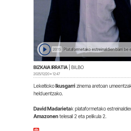
Plataformetako estreinaldien barri be
20:15
BIZKAIA IRRATIA
| BILBO
2025/12/20 • 12:47
Lekeitioko
Ikusgarri
zinema aretoan umeentza
helduentzako.
David Madarieta
k plataformetako estreinaldi
Amazonen
telesail 2 eta pelikula 2.