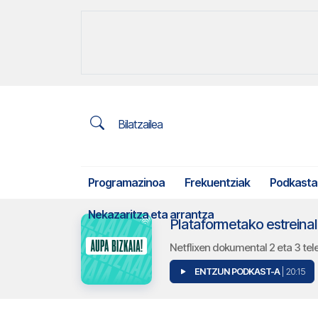
Bilatzailea
Programazinoa
Frekuentziak
Podkasta
Nekazaritza eta arrantza
Plataformetako estreina
Netflixen dokumental 2 eta 3 tele
ENTZUN PODKAST-A
| 20:15