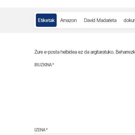
Etiketak
Amazon
David Madarieta
doku
Zure e-posta helbidea ez da argitaratuko.
Beharrez
IRUZKINA
*
IZENA
*