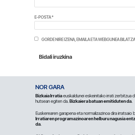
E-POSTA
*
GORDE NIRE IZENA, EMAILA ETA WEBGUNEA BILA
NOR GARA
Bizkaia Irratia
euskaldunei eskeinitako irrati zerbitzua
hutsean egiten da.
Bizkaiera batuan emitiduten da
.
Euskerearen garapena eta normalizazinoa dira irratsaio 
Irratiaren programazinoaren helburu nagusia entz
da
.