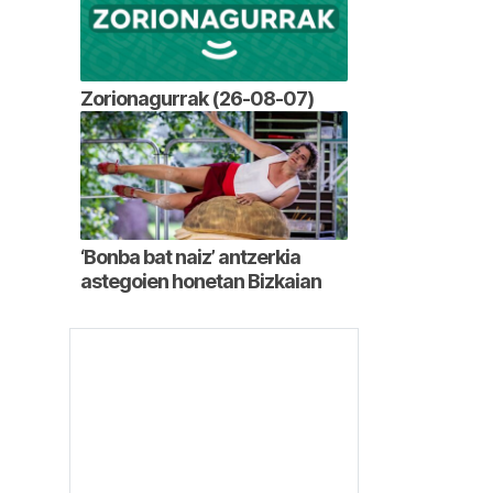
Zorionagurrak (26-08-07)
‘Bonba bat naiz’ antzerkia
astegoien honetan Bizkaian