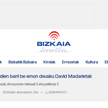
k
Bizkaitik Bizkaira
Kirolak
Errezetak
Kultura
El
ldien barri be emon deusku David Madarietak
sail, Amazonen telesail 2 eta pelikula 2
2025(e)ko abenduaren 20a
•
DESKARGATU