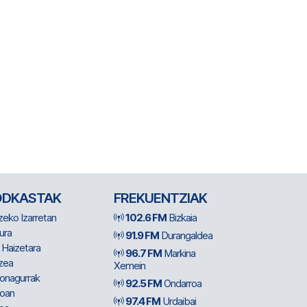
ODKASTAK
FREKUENTZIAK
zeko Izarretan
102.6 FM
Bizkaia
ura
91.9 FM
Durangaldea
 Haizetara
96.7 FM
Markina
zea
Xemein
ionagurrak
92.5 FM
Ondarroa
oan
97.4 FM
Urdaibai