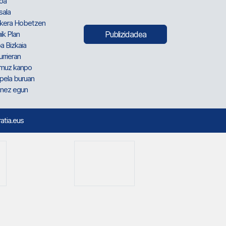
oa
sala
kera Hobetzen
ik Plan
Publizidadea
a Bizkaia
urrieran
muz kanpo
pela buruan
nez egun
ratia.eus