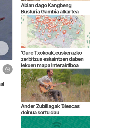
Abian dago Kangbeng
Busturia Gambia alkartea
‘Gure Txokoak’, euskerazko
zerbitzua eskaintzen daben
lekuen mapa interaktiboa
ta
l
Ander Zubillagak ‘Biescas’
doinua sortu dau