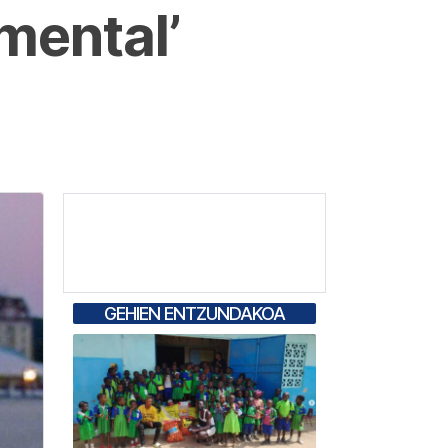
imental’
GEHIEN ENTZUNDAKOA