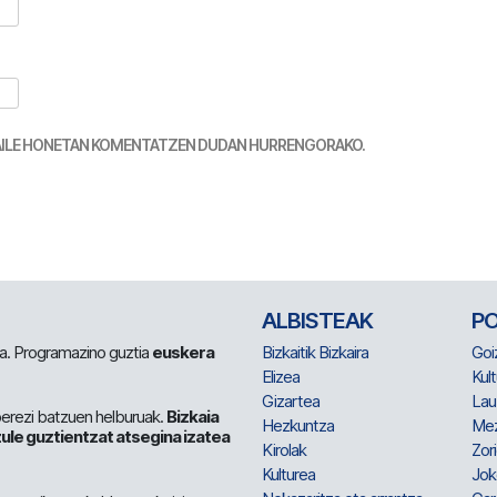
TZAILE HONETAN KOMENTATZEN DUDAN HURRENGORAKO.
ALBISTEAK
P
 da. Programazino guztia
euskera
Bizkaitik Bizkaira
Goi
Elizea
Kult
Gizartea
Lau
berezi batzuen helburuak.
Bizkaia
Hezkuntza
Me
ule guztientzat atsegina izatea
Kirolak
Zor
Kulturea
Jok