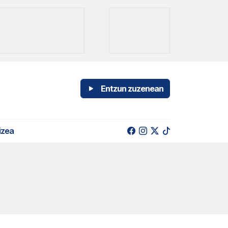
Entzun zuzenean
izea