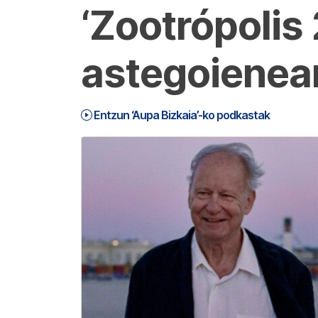
‘Zootrópolis 
astegoienean
Entzun ‘Aupa Bizkaia’-ko podkastak