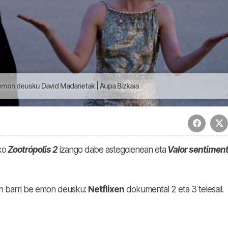
 emon deusku David Madarietak | Aupa Bizkaia
ko
Zootrópolis 2
izango dabe astegoienean eta
Valor sentimen
en barri be emon deusku:
Netflixen
dokumental 2 eta 3 telesail.