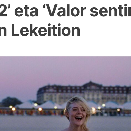
2’ eta ‘Valor sent
 Lekeition