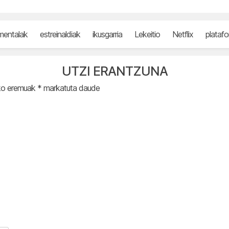
mentalak
estreinaldiak
ikusgarria
Lekeitio
Netflix
plataf
UTZI ERANTZUNA
ko eremuak
*
markatuta daude