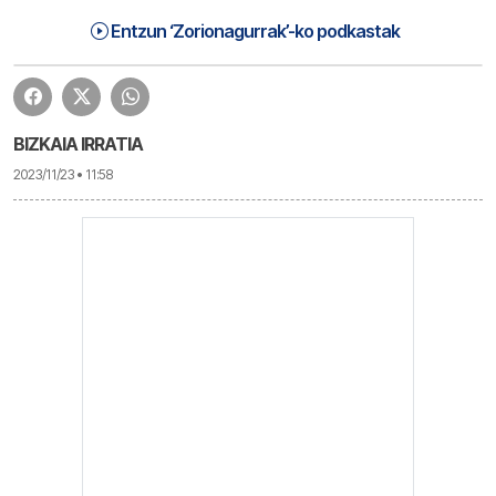
Zorionagurrak (23-11-23) | Zorionagurrak
1:18:07
Entzun ‘Zorionagurrak’-ko podkastak
BIZKAIA IRRATIA
2023/11/23 • 11:58