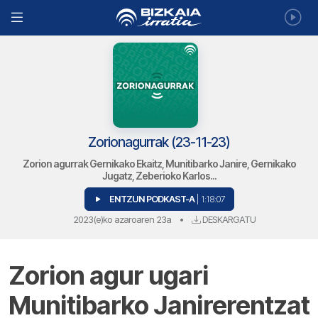
Zorionagurrak (23-11-23)
Zorion agurrak Gernikako Ekaitz, Munitibarko Janire, Gernikako
Jugatz, Zeberioko Karlos...
ENTZUN PODKAST-A
| 1:18:07
2023(e)ko azaroaren 23a
•
DESKARGATU
Zorion agur ugari
Munitibarko Janirerentzat