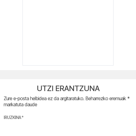
UTZI ERANTZUNA
Zure e-posta helbidea ez da argitaratuko.
Beharrezko eremuak
*
markatuta daude
IRUZKINA
*