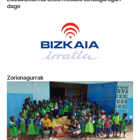
dago
Zorionagurrak