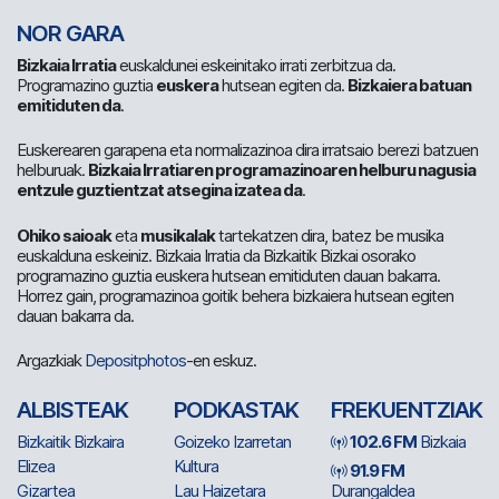
NOR GARA
Bizkaia Irratia
euskaldunei eskeinitako irrati zerbitzua da.
Programazino guztia
euskera
hutsean egiten da.
Bizkaiera batuan
emitiduten da
.
Euskerearen garapena eta normalizazinoa dira irratsaio berezi batzuen
helburuak.
Bizkaia Irratiaren programazinoaren helburu nagusia
entzule guztientzat atsegina izatea da
.
Ohiko saioak
eta
musikalak
tartekatzen dira, batez be musika
euskalduna eskeiniz. Bizkaia Irratia da Bizkaitik Bizkai osorako
programazino guztia euskera hutsean emitiduten dauan bakarra.
Horrez gain, programazinoa goitik behera bizkaiera hutsean egiten
dauan bakarra da.
Argazkiak
Depositphotos
-en eskuz.
ALBISTEAK
PODKASTAK
FREKUENTZIAK
Bizkaitik Bizkaira
Goizeko Izarretan
102.6 FM
Bizkaia
Elizea
Kultura
91.9 FM
Gizartea
Lau Haizetara
Durangaldea