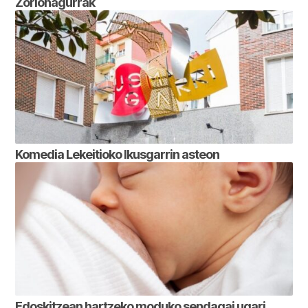
Zorionagurrak
Komedia Lekeitioko Ikusgarrin asteon
Edoskitzean hartzeko moduko sendagai ugari