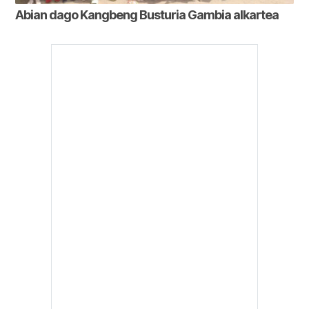
Abian dago Kangbeng Busturia Gambia alkartea