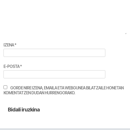
IZENA
*
E-POSTA
*
GORDE NIRE IZENA, EMAILA ETA WEBGUNEA BILATZAILE HONETAN
KOMENTATZEN DUDAN HURRENGORAKO.