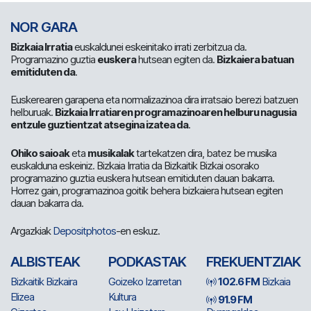
NOR GARA
Bizkaia Irratia
euskaldunei eskeinitako irrati zerbitzua da.
Programazino guztia
euskera
hutsean egiten da.
Bizkaiera batuan
emitiduten da
.
Euskerearen garapena eta normalizazinoa dira irratsaio berezi batzuen
helburuak.
Bizkaia Irratiaren programazinoaren helburu nagusia
entzule guztientzat atsegina izatea da
.
Ohiko saioak
eta
musikalak
tartekatzen dira, batez be musika
euskalduna eskeiniz. Bizkaia Irratia da Bizkaitik Bizkai osorako
programazino guztia euskera hutsean emitiduten dauan bakarra.
Horrez gain, programazinoa goitik behera bizkaiera hutsean egiten
dauan bakarra da.
Argazkiak
Depositphotos
-en eskuz.
ALBISTEAK
PODKASTAK
FREKUENTZIAK
Bizkaitik Bizkaira
Goizeko Izarretan
102.6 FM
Bizkaia
Elizea
Kultura
91.9 FM