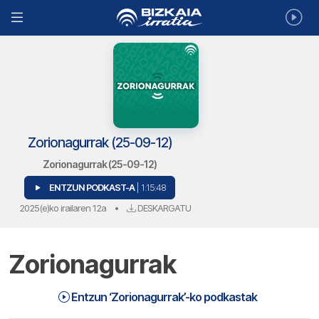
Zorionagurrak (25-09-12)
Zorionagurrak (25-09-12)
ENTZUN PODKAST-A
| 1:15:48
2025(e)ko irailaren 12a
•
DESKARGATU
Zorionagurrak
Zorionagurrak (25-09-12) | Zorionagurrak
1:15:48
Entzun ‘Zorionagurrak’-ko podkastak