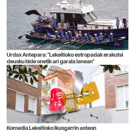
Urdax Antepara: “Lekeitioko estropadak erakutsi
deusku bide onetik ari garala lanean”
Komedia Lekeitioko Ikusgarrin asteon