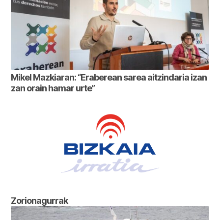
Mikel Mazkiaran: “Eraberean sarea aitzindaria izan
zan orain hamar urte”
Zorionagurrak