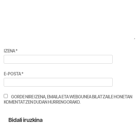
IZENA
*
E-POSTA
*
GORDE NIRE IZENA, EMAILA ETA WEBGUNEA BILATZAILE HONETAN
KOMENTATZEN DUDAN HURRENGORAKO.