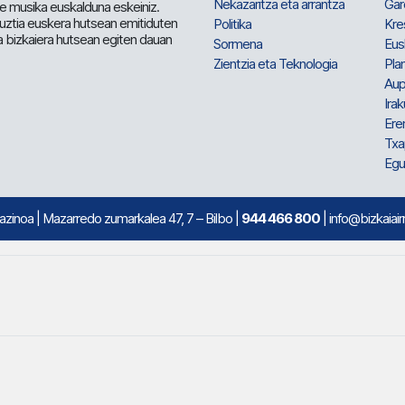
Nekazaritza eta arrantza
Gar
e musika euskalduna eskeiniz.
 guztia euskera hutsean emitiduten
Politika
Kre
a bizkaiera hutsean egiten dauan
Sormena
Eus
Zientzia eta Teknologia
Plan
Aup
Irak
Ere
Txa
Egu
mazinoa
| Mazarredo zumarkalea 47, 7 – Bilbo |
944 466 800
| info@bizkaiair