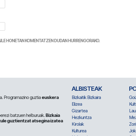
TZAILE HONETAN KOMENTATZEN DUDAN HURRENGORAKO.
ALBISTEAK
P
 da. Programazino guztia
euskera
Bizkaitik Bizkaira
Goi
Elizea
Kult
Gizartea
Lau
berezi batzuen helburuak.
Bizkaia
Hezkuntza
Me
ule guztientzat atsegina izatea
Kirolak
Zor
Kulturea
Jok