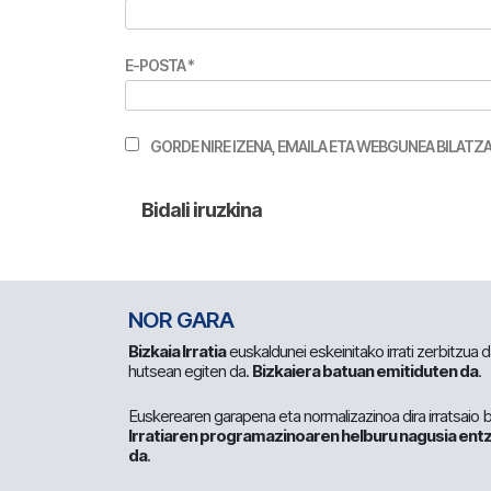
E-POSTA
*
GORDE NIRE IZENA, EMAILA ETA WEBGUNEA BILA
NOR GARA
Bizkaia Irratia
euskaldunei eskeinitako irrati zerbitzua
hutsean egiten da.
Bizkaiera batuan emitiduten da
.
Euskerearen garapena eta normalizazinoa dira irratsaio 
Irratiaren programazinoaren helburu nagusia entz
da
.