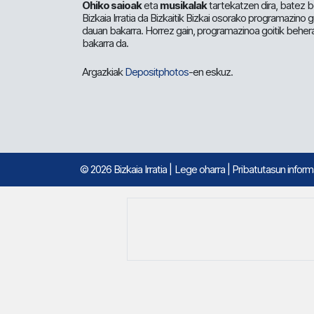
Ohiko saioak
eta
musikalak
tartekatzen dira, batez b
Bizkaia Irratia da Bizkaitik Bizkai osorako programazino
dauan bakarra. Horrez gain, programazinoa goitik beher
bakarra da.
Argazkiak
Depositphotos
-en eskuz.
© 2026 Bizkaia Irratia
|
Lege oharra
|
Pribatutasun infor