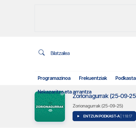
Bilatzailea
Programazinoa
Frekuentziak
Podkasta
Nekazaritza eta arrantza
Zorionagurrak (25-09-25
Zorionagurrak (25-09-25)
ENTZUN PODKAST-A
| 1:18:17