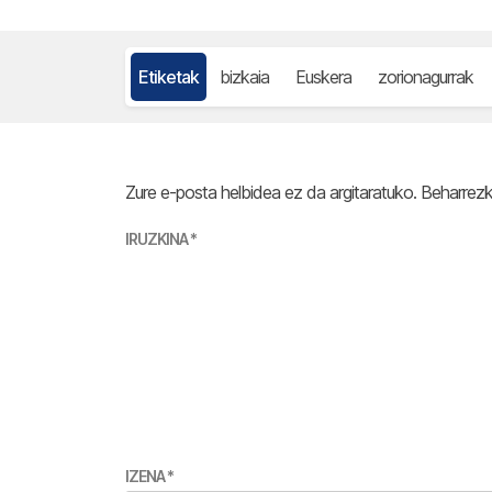
Etiketak
bizkaia
Euskera
zorionagurrak
Zure e-posta helbidea ez da argitaratuko.
Beharrez
IRUZKINA
*
IZENA
*