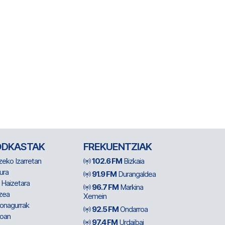
ODKASTAK
FREKUENTZIAK
zeko Izarretan
102.6 FM
Bizkaia
ura
91.9 FM
Durangaldea
 Haizetara
96.7 FM
Markina
zea
Xemein
ionagurrak
92.5 FM
Ondarroa
oan
97.4 FM
Urdaibai