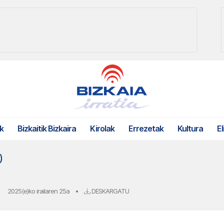
k
Bizkaitik Bizkaira
Kirolak
Errezetak
Kultura
El
)
2025(e)ko irailaren 25a
•
DESKARGATU