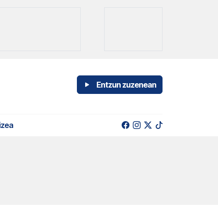
Entzun zuzenean
izea