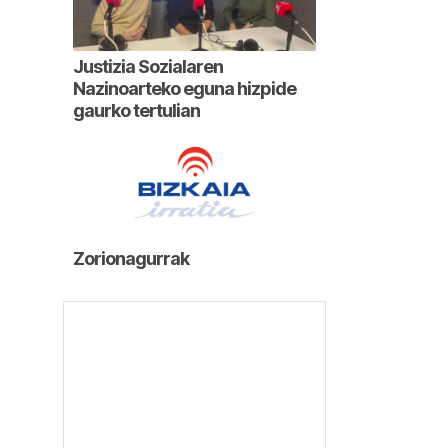
Justizia Sozialaren
Nazinoarteko eguna hizpide
gaurko tertulian
Zorionagurrak