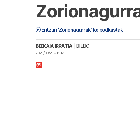
Zorionagurr
Zorionagurrak (25-09-25) | Zorionagu
1:18:17
Entzun ‘Zorionagurrak’-ko podkastak
BIZKAIA IRRATIA
| BILBO
2025/09/25 • 11:17