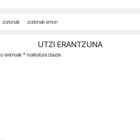
zorionak
zorionak emon
UTZI ERANTZUNA
ko eremuak
*
markatuta daude