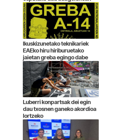
Ikuskizunetako teknikariek
EAEko hiru hiriburuetako
jaietan greba egingo dabe
Luberri konpartsak dei egin
dau txosnen ganeko akordioa
lortzeko