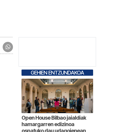
GEHIEN ENTZUNDAKOA
Open House Bilbao jaialdiak
hamargarren edizinoa
ospatuko dau udagoienean