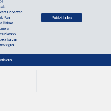
oa
sala
kera Hobetzen
ik Plan
Publizidadea
a Bizkaia
urrieran
muz kanpo
pela buruan
nez egun
ratia.eus