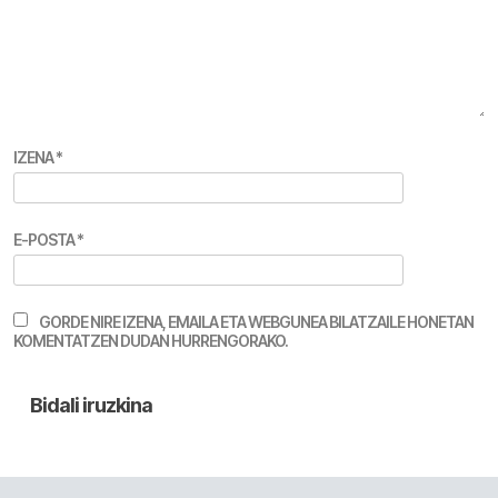
IZENA
*
E-POSTA
*
GORDE NIRE IZENA, EMAILA ETA WEBGUNEA BILATZAILE HONETAN
KOMENTATZEN DUDAN HURRENGORAKO.