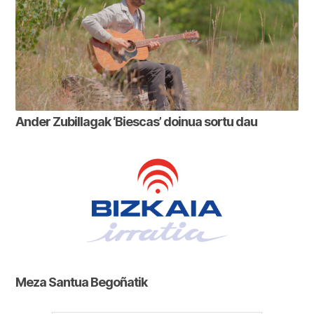
Ander Zubillagak ‘Biescas’ doinua sortu dau
Meza Santua Begoñatik