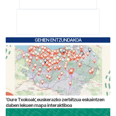
GEHIEN ENTZUNDAKOA
‘Gure Txokoak’, euskerazko zerbitzua eskaintzen
daben lekuen mapa interaktiboa