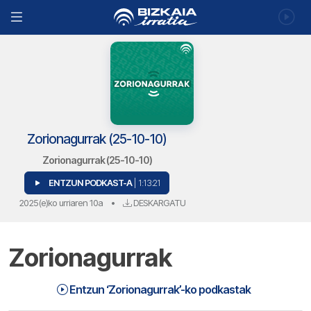
Zorionagurrak (25-10-10)
Zorionagurrak (25-10-10)
ENTZUN PODKAST-A
| 1:13:21
2025(e)ko urriaren 10a
•
DESKARGATU
Zorionagurrak
Zorionagurrak (25-10-10) | Zorionagurrak
1:13:21
Entzun ‘Zorionagurrak’-ko podkastak