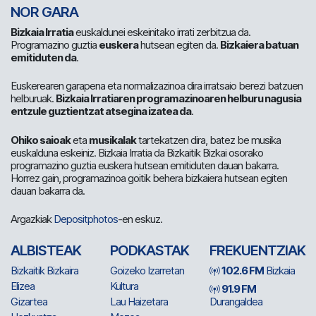
NOR GARA
Bizkaia Irratia
euskaldunei eskeinitako irrati zerbitzua da.
Programazino guztia
euskera
hutsean egiten da.
Bizkaiera batuan
emitiduten da
.
Euskerearen garapena eta normalizazinoa dira irratsaio berezi batzuen
helburuak.
Bizkaia Irratiaren programazinoaren helburu nagusia
entzule guztientzat atsegina izatea da
.
Ohiko saioak
eta
musikalak
tartekatzen dira, batez be musika
euskalduna eskeiniz. Bizkaia Irratia da Bizkaitik Bizkai osorako
programazino guztia euskera hutsean emitiduten dauan bakarra.
Horrez gain, programazinoa goitik behera bizkaiera hutsean egiten
dauan bakarra da.
Argazkiak
Depositphotos
-en eskuz.
ALBISTEAK
PODKASTAK
FREKUENTZIAK
Bizkaitik Bizkaira
Goizeko Izarretan
102.6 FM
Bizkaia
Elizea
Kultura
91.9 FM
Gizartea
Lau Haizetara
Durangaldea