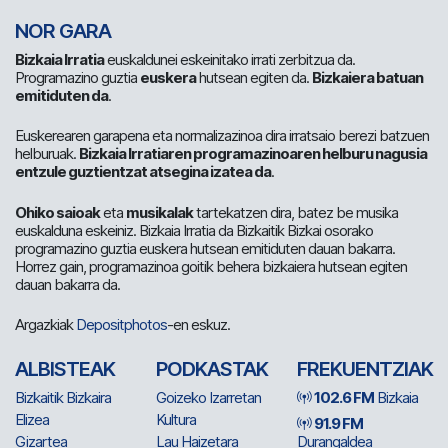
NOR GARA
Bizkaia Irratia
euskaldunei eskeinitako irrati zerbitzua da.
Programazino guztia
euskera
hutsean egiten da.
Bizkaiera batuan
emitiduten da
.
Euskerearen garapena eta normalizazinoa dira irratsaio berezi batzuen
helburuak.
Bizkaia Irratiaren programazinoaren helburu nagusia
entzule guztientzat atsegina izatea da
.
Ohiko saioak
eta
musikalak
tartekatzen dira, batez be musika
euskalduna eskeiniz. Bizkaia Irratia da Bizkaitik Bizkai osorako
programazino guztia euskera hutsean emitiduten dauan bakarra.
Horrez gain, programazinoa goitik behera bizkaiera hutsean egiten
dauan bakarra da.
Argazkiak
Depositphotos
-en eskuz.
ALBISTEAK
PODKASTAK
FREKUENTZIAK
Bizkaitik Bizkaira
Goizeko Izarretan
102.6 FM
Bizkaia
Elizea
Kultura
91.9 FM
Gizartea
Lau Haizetara
Durangaldea