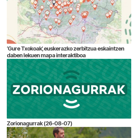
‘Gure Txokoak’, euskerazko zerbitzua eskaintzen
daben lekuen mapa interaktiboa
Zorionagurrak (26-08-07)