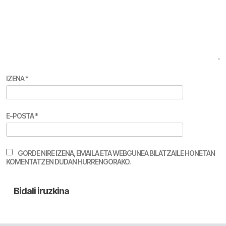
IZENA
*
E-POSTA
*
GORDE NIRE IZENA, EMAILA ETA WEBGUNEA BILATZAILE HONETAN
KOMENTATZEN DUDAN HURRENGORAKO.