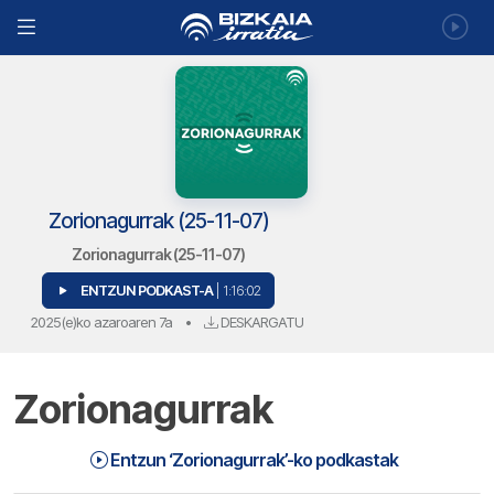
Zorionagurrak (25-11-07)
Zorionagurrak (25-11-07)
ENTZUN PODKAST-A
| 1:16:02
2025(e)ko azaroaren 7a
•
DESKARGATU
Zorionagurrak
Zorionagurrak (25-11-07) | Zorionagurrak
1:16:02
Entzun ‘Zorionagurrak’-ko podkastak