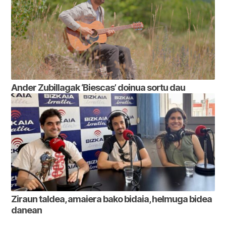
Ander Zubillagak ‘Biescas’ doinua sortu dau
Ziraun taldea, amaiera bako bidaia, helmuga bidea
danean