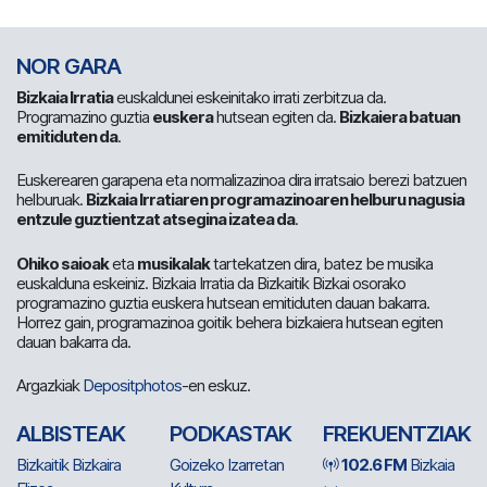
NOR GARA
Bizkaia Irratia
euskaldunei eskeinitako irrati zerbitzua da.
Programazino guztia
euskera
hutsean egiten da.
Bizkaiera batuan
emitiduten da
.
Euskerearen garapena eta normalizazinoa dira irratsaio berezi batzuen
helburuak.
Bizkaia Irratiaren programazinoaren helburu nagusia
entzule guztientzat atsegina izatea da
.
Ohiko saioak
eta
musikalak
tartekatzen dira, batez be musika
euskalduna eskeiniz. Bizkaia Irratia da Bizkaitik Bizkai osorako
programazino guztia euskera hutsean emitiduten dauan bakarra.
Horrez gain, programazinoa goitik behera bizkaiera hutsean egiten
dauan bakarra da.
Argazkiak
Depositphotos
-en eskuz.
ALBISTEAK
PODKASTAK
FREKUENTZIAK
Bizkaitik Bizkaira
Goizeko Izarretan
102.6 FM
Bizkaia