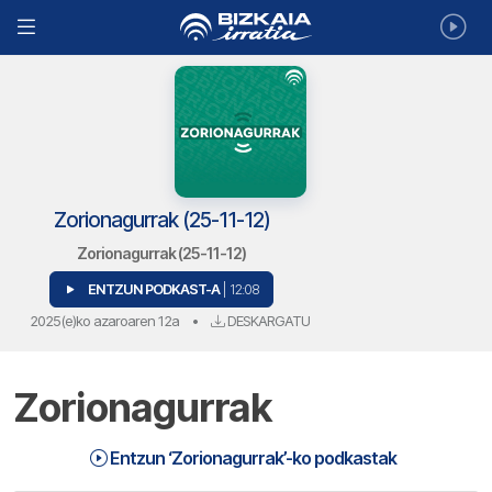
Zorionagurrak (25-11-12)
Zorionagurrak (25-11-12)
ENTZUN PODKAST-A
| 12:08
2025(e)ko azaroaren 12a
•
DESKARGATU
Zorionagurrak
Zorionagurrak (25-11-12) | Zorionagurrak
12:08
Entzun ‘Zorionagurrak’-ko podkastak