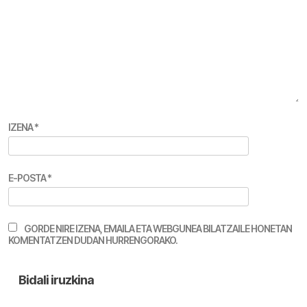
IZENA
*
E-POSTA
*
GORDE NIRE IZENA, EMAILA ETA WEBGUNEA BILATZAILE HONETAN
KOMENTATZEN DUDAN HURRENGORAKO.