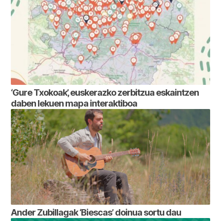
‘Gure Txokoak’, euskerazko zerbitzua eskaintzen
daben lekuen mapa interaktiboa
Ander Zubillagak ‘Biescas’ doinua sortu dau