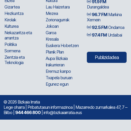
Elizea
Kultura
91.9 FM
Gizartea
Lau Haizetara
Durangaldea
Hezkuntza
Mezea
96.7 FM
Markina
Kirolak
Zorionagurrak
Xemein
Kulturea
Jokoan
92.5 FM
Ondarroa
Nekazaritza eta
Garoa
97.4 FM
Urdaibai
arrantza
Kresala
Politika
Euskera Hobetzen
Sormena
Planik Plan
Zientzia eta
Publizidadea
Aupa Bizkaia
Teknologia
Irakurrieran
Eremuz kanpo
Txapela buruan
Egunez egun
© 2026 Bizkaia Irratia
Lege oharra
|
Pribatutasun informazinoa
| Mazarredo zumarkalea 47, 7 –
Bilbo |
944 466 800
| info@bizkaiairratia.eus