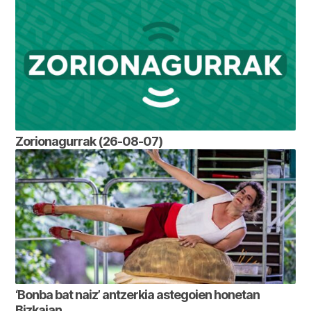
Zorionagurrak (26-08-07)
‘Bonba bat naiz’ antzerkia astegoien honetan
Bizkaian