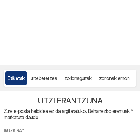
Etiketak
urtebetetzea
zorionagurrak
zorionak emon
UTZI ERANTZUNA
Zure e-posta helbidea ez da argitaratuko.
Beharrezko eremuak
*
markatuta daude
IRUZKINA
*