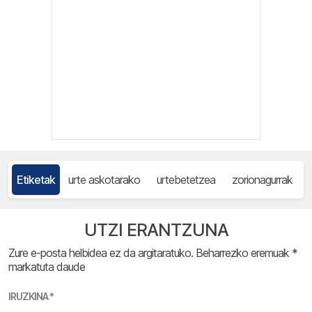
Etiketak
urte askotarako
urtebetetzea
zorionagurrak
UTZI ERANTZUNA
Zure e-posta helbidea ez da argitaratuko.
Beharrezko eremuak
*
markatuta daude
IRUZKINA
*