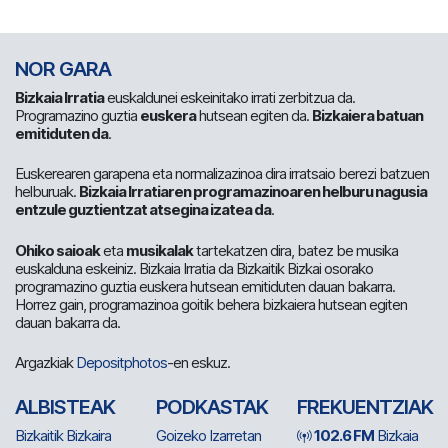
NOR GARA
Bizkaia Irratia
euskaldunei eskeinitako irrati zerbitzua da.
Programazino guztia
euskera
hutsean egiten da.
Bizkaiera batuan
emitiduten da
.
Euskerearen garapena eta normalizazinoa dira irratsaio berezi batzuen
helburuak.
Bizkaia Irratiaren programazinoaren helburu nagusia
entzule guztientzat atsegina izatea da
.
Ohiko saioak
eta
musikalak
tartekatzen dira, batez be musika
euskalduna eskeiniz. Bizkaia Irratia da Bizkaitik Bizkai osorako
programazino guztia euskera hutsean emitiduten dauan bakarra.
Horrez gain, programazinoa goitik behera bizkaiera hutsean egiten
dauan bakarra da.
Argazkiak
Depositphotos
-en eskuz.
ALBISTEAK
PODKASTAK
FREKUENTZIAK
Bizkaitik Bizkaira
Goizeko Izarretan
102.6 FM
Bizkaia