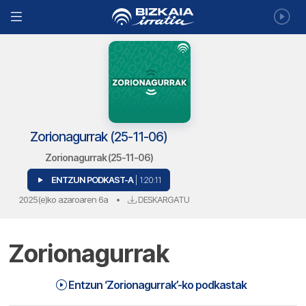
Zorionagurrak (25-11-06)
Zorionagurrak (25-11-06)
ENTZUN PODKAST-A
| 1:20:11
2025(e)ko azaroaren 6a
•
DESKARGATU
Zorionagurrak
Zorionagurrak (25-11-06) | Zorionagurrak
1:20:11
Entzun ‘Zorionagurrak’-ko podkastak