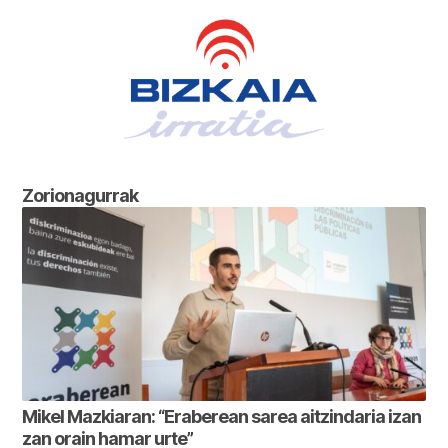
Zorionagurrak
Mikel Mazkiaran: “Eraberean sarea aitzindaria izan
zan orain hamar urte”