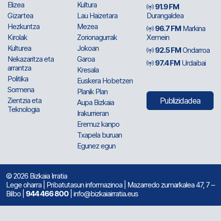
Elizea
Kultura
91.9 FM
Gizartea
Lau Haizetara
Durangaldea
Hezkuntza
Mezea
96.7 FM
Markina
Kirolak
Zorionagurrak
Xemein
Kulturea
Jokoan
92.5 FM
Ondarroa
Nekazaritza eta
Garoa
97.4 FM
Urdaibai
arrantza
Kresala
Politika
Euskera Hobetzen
Sormena
Planik Plan
Zientzia eta
Publizidadea
Aupa Bizkaia
Teknologia
Irakurrieran
Eremuz kanpo
Txapela buruan
Egunez egun
© 2026 Bizkaia Irratia
Lege oharra
|
Pribatutasun informazinoa
| Mazarredo zumarkalea 47, 7 –
Bilbo |
944 466 800
| info@bizkaiairratia.eus