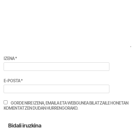
IZENA
*
E-POSTA
*
GORDE NIRE IZENA, EMAILA ETA WEBGUNEA BILATZAILE HONETAN
KOMENTATZEN DUDAN HURRENGORAKO.