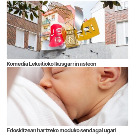
Komedia Lekeitioko Ikusgarrin asteon
Edoskitzean hartzeko moduko sendagai ugari