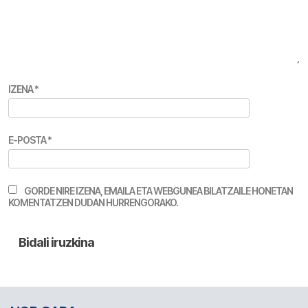
IZENA
*
E-POSTA
*
GORDE NIRE IZENA, EMAILA ETA WEBGUNEA BILATZAILE HONETAN
KOMENTATZEN DUDAN HURRENGORAKO.