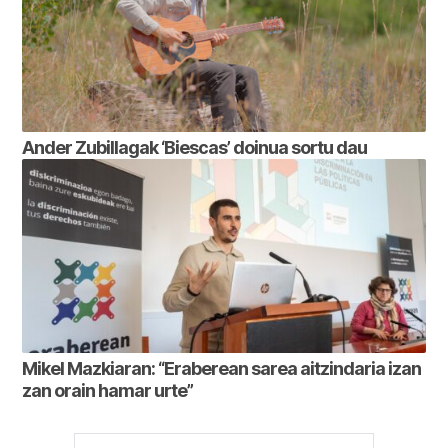
Ander Zubillagak ‘Biescas’ doinua sortu dau
Mikel Mazkiaran: “Eraberean sarea aitzindaria izan
zan orain hamar urte”