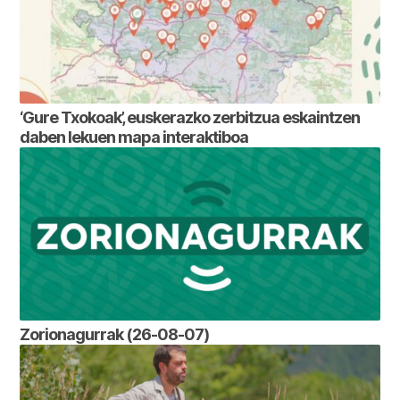
‘Gure Txokoak’, euskerazko zerbitzua eskaintzen
daben lekuen mapa interaktiboa
Zorionagurrak (26-08-07)