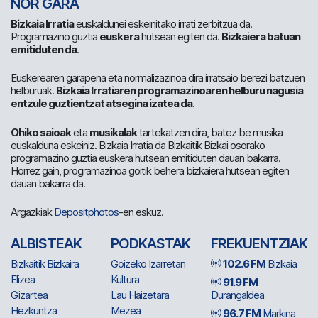
NOR GARA
Bizkaia Irratia
euskaldunei eskeinitako irrati zerbitzua da.
Programazino guztia
euskera
hutsean egiten da.
Bizkaiera batuan
emitiduten da
.
Euskerearen garapena eta normalizazinoa dira irratsaio berezi batzuen
helburuak.
Bizkaia Irratiaren programazinoaren helburu nagusia
entzule guztientzat atsegina izatea da
.
Ohiko saioak
eta
musikalak
tartekatzen dira, batez be musika
euskalduna eskeiniz. Bizkaia Irratia da Bizkaitik Bizkai osorako
programazino guztia euskera hutsean emitiduten dauan bakarra.
Horrez gain, programazinoa goitik behera bizkaiera hutsean egiten
dauan bakarra da.
Argazkiak
Depositphotos
-en eskuz.
ALBISTEAK
PODKASTAK
FREKUENTZIAK
Bizkaitik Bizkaira
Goizeko Izarretan
102.6 FM
Bizkaia
Elizea
Kultura
91.9 FM
Gizartea
Lau Haizetara
Durangaldea
Hezkuntza
Mezea
96.7 FM
Markina