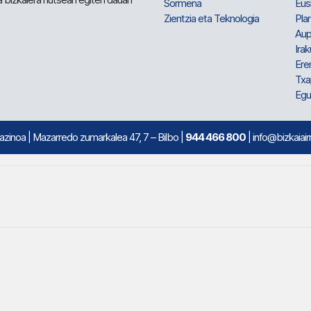
Sormena
Eus
Zientzia eta Teknologia
Plan
Aup
Irak
Ere
Txa
Egu
mazinoa
| Mazarredo zumarkalea 47, 7 – Bilbo |
944 466 800
| info@bizkaiair