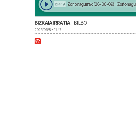
Zorionagurrak (26-06-09) | Zorionagu
1:14:19
BIZKAIA IRRATIA
| BILBO
2026/06/8 • 11:47