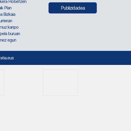
kera Hobetzen
ik Plan
Publizidadea
a Bizkaia
urrieran
muz kanpo
pela buruan
nez egun
ratia.eus