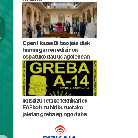
Open House Bilbao jaialdiak
hamargarren edizinoa
ospatuko dau udagoienean
Ikuskizunetako teknikariek
EAEko hiru hiriburuetako
jaietan greba egingo dabe