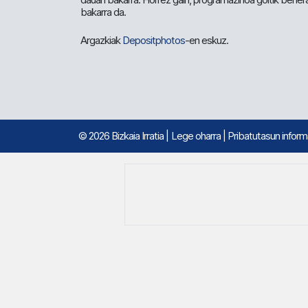
bakarra da.
Argazkiak
Depositphotos
-en eskuz.
© 2026 Bizkaia Irratia
|
Lege oharra
|
Pribatutasun infor