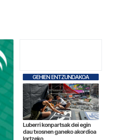
GEHIEN ENTZUNDAKOA
Luberri konpartsak dei egin
dau txosnen ganeko akordioa
lortzeko