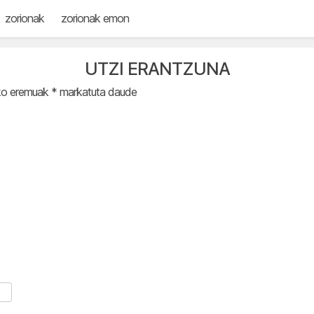
zorionak
zorionak emon
UTZI ERANTZUNA
ko eremuak
*
markatuta daude