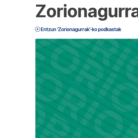
Zorionagurr
Entzun ‘Zorionagurrak’-ko podkastak