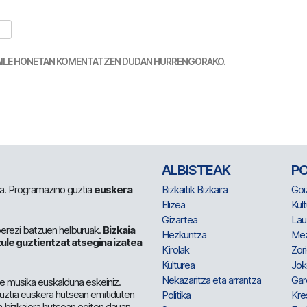
TZAILE HONETAN KOMENTATZEN DUDAN HURRENGORAKO.
ALBISTEAK
P
 da. Programazino guztia
euskera
Bizkaitik Bizkaira
Goi
Elizea
Kult
Gizartea
Lau
berezi batzuen helburuak.
Bizkaia
Hezkuntza
Me
ule guztientzat atsegina izatea
Kirolak
Zor
Kulturea
Jok
Nekazaritza eta arrantza
Gar
e musika euskalduna eskeiniz.
 guztia euskera hutsean emitiduten
Politika
Kre
a bizkaiera hutsean egiten dauan