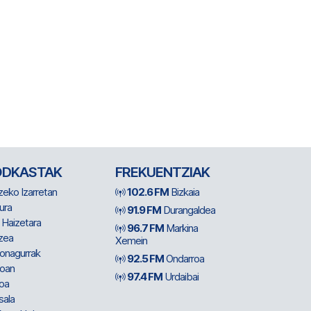
ODKASTAK
FREKUENTZIAK
zeko Izarretan
102.6 FM
Bizkaia
ura
91.9 FM
Durangaldea
 Haizetara
96.7 FM
Markina
zea
Xemein
ionagurrak
92.5 FM
Ondarroa
oan
97.4 FM
Urdaibai
oa
sala