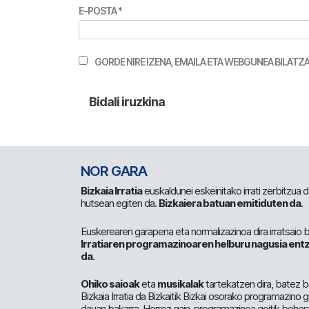
E-POSTA
*
GORDE NIRE IZENA, EMAILA ETA WEBGUNEA BILA
NOR GARA
Bizkaia Irratia
euskaldunei eskeinitako irrati zerbitzua
hutsean egiten da.
Bizkaiera batuan emitiduten da
.
Euskerearen garapena eta normalizazinoa dira irratsaio 
Irratiaren programazinoaren helburu nagusia entz
da
.
Ohiko saioak
eta
musikalak
tartekatzen dira, batez b
Bizkaia Irratia da Bizkaitik Bizkai osorako programazino
dauan bakarra. Horrez gain, programazinoa goitik beher