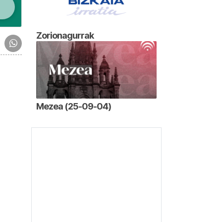
Zorionagurrak
Mezea (25-09-04)