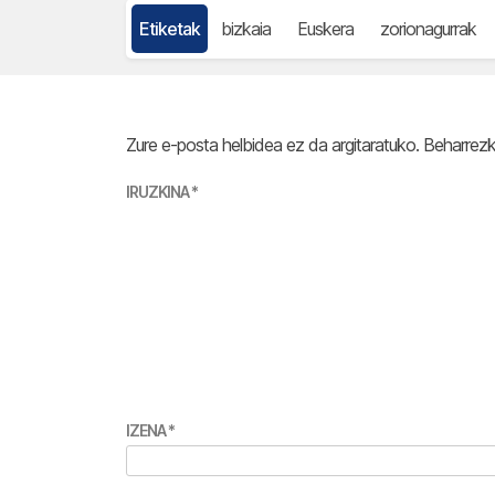
Etiketak
bizkaia
Euskera
zorionagurrak
Zure e-posta helbidea ez da argitaratuko.
Beharrez
IRUZKINA
*
IZENA
*