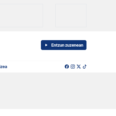
Entzun zuzenean
izea