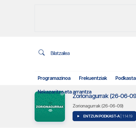
Bilatzailea
Programazinoa
Frekuentziak
Podkasta
Nekazaritza eta arrantza
Zorionagurrak (26-06-09
Zorionagurrak (26-06-09)
ENTZUN PODKAST-A
| 1:14:19