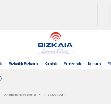
k
Bizkaitik Bizkaira
Kirolak
Errezetak
Kultura
El
)
2026(e)ko ekainaren 8a
•
DESKARGATU