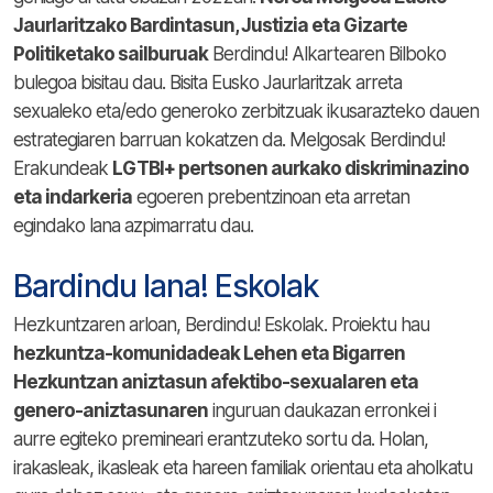
Jaurlaritzako Bardintasun, Justizia eta Gizarte
Politiketako sailburuak
Berdindu! Alkartearen Bilboko
bulegoa bisitau dau. Bisita Eusko Jaurlaritzak arreta
sexualeko eta/edo generoko zerbitzuak ikusarazteko dauen
estrategiaren barruan kokatzen da. Melgosak Berdindu!
Erakundeak
LGTBI+ pertsonen aurkako diskriminazino
eta indarkeria
egoeren prebentzinoan eta arretan
egindako lana azpimarratu dau.
Bardindu lana! Eskolak
Hezkuntzaren arloan, Berdindu! Eskolak. Proiektu hau
hezkuntza-komunidadeak Lehen eta Bigarren
Hezkuntzan aniztasun afektibo-sexualaren eta
genero-aniztasunaren
inguruan daukazan erronkei i
aurre egiteko premineari erantzuteko sortu da. Holan,
irakasleak, ikasleak eta hareen familiak orientau eta aholkatu