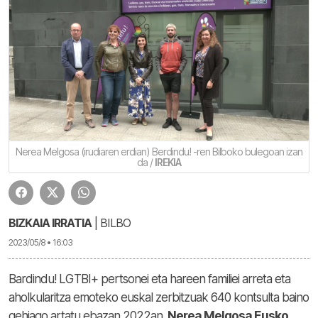
Nerea Melgosa (irudiaren erdian) Berdindu! -ren Bilboko bulegoan izan
da /
IREKIA
BIZKAIA IRRATIA
| BILBO
2023/05/8 • 16:03
Bardindu! LGTBI+ pertsonei eta hareen familiei arreta eta
aholkularitza emoteko euskal zerbitzuak 640 kontsulta baino
gehiago artatu ebazan 2022an.
Nerea Melgosa Eusko