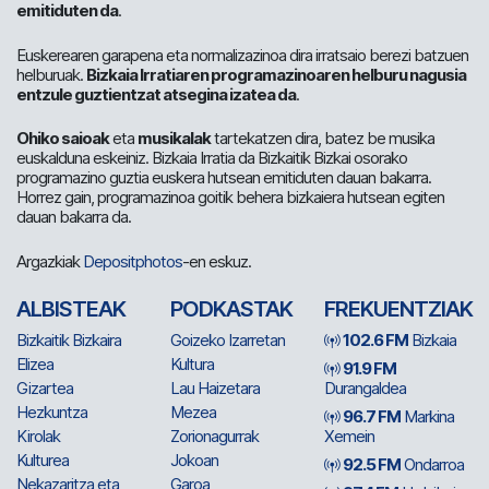
emitiduten da
.
Euskerearen garapena eta normalizazinoa dira irratsaio berezi batzuen
helburuak.
Bizkaia Irratiaren programazinoaren helburu nagusia
entzule guztientzat atsegina izatea da
.
Ohiko saioak
eta
musikalak
tartekatzen dira, batez be musika
euskalduna eskeiniz. Bizkaia Irratia da Bizkaitik Bizkai osorako
programazino guztia euskera hutsean emitiduten dauan bakarra.
Horrez gain, programazinoa goitik behera bizkaiera hutsean egiten
dauan bakarra da.
Argazkiak
Depositphotos
-en eskuz.
ALBISTEAK
PODKASTAK
FREKUENTZIAK
Bizkaitik Bizkaira
Goizeko Izarretan
102.6 FM
Bizkaia
Elizea
Kultura
91.9 FM
Gizartea
Lau Haizetara
Durangaldea
Hezkuntza
Mezea
96.7 FM
Markina
Kirolak
Zorionagurrak
Xemein
Kulturea
Jokoan
92.5 FM
Ondarroa
Nekazaritza eta
Garoa