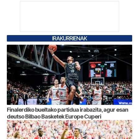
IRAKURRIENAK
Finalerdiko bueltako partidua irabazita, agur esan
deutso Bilbao Basketek Europe Cuperi