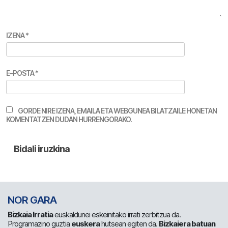
IZENA
*
E-POSTA
*
GORDE NIRE IZENA, EMAILA ETA WEBGUNEA BILATZAILE HONETAN
KOMENTATZEN DUDAN HURRENGORAKO.
NOR GARA
Bizkaia Irratia
euskaldunei eskeinitako irrati zerbitzua da.
Programazino guztia
euskera
hutsean egiten da.
Bizkaiera batuan