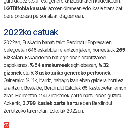
gura dabez sexu- eta genero-aniztasunaren kudeaketan,
LGTBIfobia kasuak
jazoten diranean edo ikasle trans bat
bere prozesu personalean dagoenean.
2022ko datuak
2022an, Euskadin banatutako Berdindu! Enpresaren
bulegoetan 648 eskabideri erantzun jaken, horreetatik
265
Bizkaian
. Eskabideren bat egin eben erabiltzaileei
dagokienez,
% 54 emakumeek
egin ebezan,
% 32
gizonek
eta
% 3 askotariko generoko pertsonek
.
Gainerako % 11k, barriz, nahiago izan eban galdera horri ez
erantzun. Bestalde, Berdindu! Eskolak 68 ikastetxetan emon
ziran. Horreetan, 2.413 irakaslek parte hartu eben guztira.
Azkenik,
3.799 ikaslek parte hartu
eben Berdindu!
Zerbitzuko tailerretan. Eskolak 2022an.