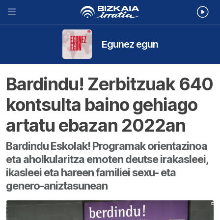
Egunez egun
Bardindu! Zerbitzuak 640
kontsulta baino gehiago
artatu ebazan 2022an
Bardindu Eskolak! Programak orientazinoa
eta aholkularitza emoten deutse irakasleei,
ikasleei eta hareen familiei sexu- eta
genero-aniztasunean