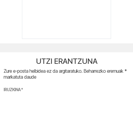
UTZI ERANTZUNA
Zure e-posta helbidea ez da argitaratuko.
Beharrezko eremuak
*
markatuta daude
IRUZKINA
*