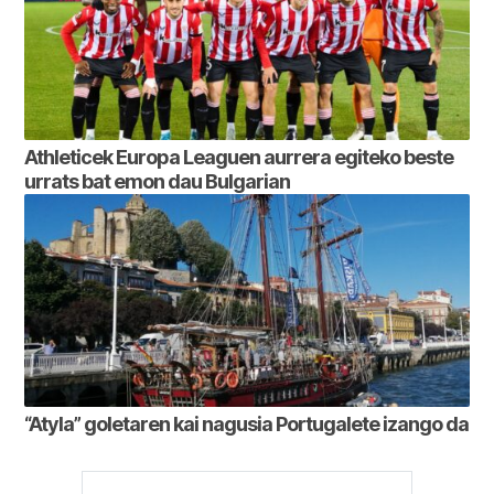
Athleticek Europa Leaguen aurrera egiteko beste
urrats bat emon dau Bulgarian
“Atyla” goletaren kai nagusia Portugalete izango da