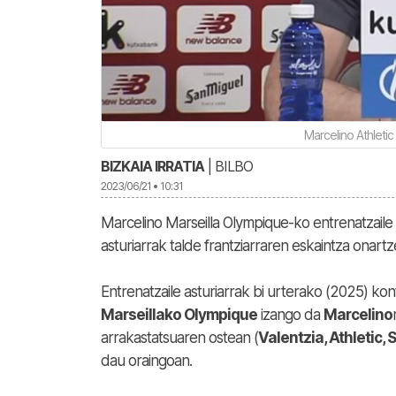
Marcelino Athletic
BIZKAIA IRRATIA
| BILBO
2023/06/21 • 10:31
Marcelino Marseilla Olympique-ko entrenatzaile
asturiarrak talde frantziarraren eskaintza onart
Entrenatzaile asturiarrak bi urterako (2025) ko
Marseillako Olympique
izango da
Marcelino
arrakastatsuaren ostean (
Valentzia, Athletic, S
dau oraingoan.