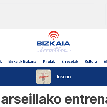
k
Bizkaitik Bizkaira
Kirolak
Errezetak
Kultura
El
Jokoan
arseillako entrena