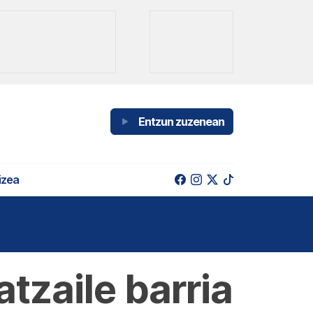
Entzun zuzenean
izea
tzaile barria