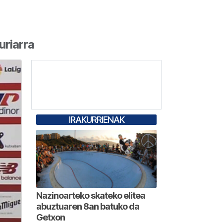
uriarra
IRAKURRIENAK
Nazinoarteko skateko elitea
abuztuaren 8an batuko da
Getxon