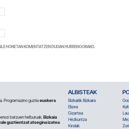
TZAILE HONETAN KOMENTATZEN DUDAN HURRENGORAKO.
ALBISTEAK
P
 da. Programazino guztia
euskera
Bizkaitik Bizkaira
Goi
Elizea
Kult
Gizartea
Lau
berezi batzuen helburuak.
Bizkaia
Hezkuntza
Me
ule guztientzat atsegina izatea
Kirolak
Zor