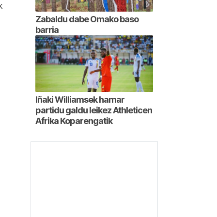
k
Zabaldu dabe Omako baso
barria
Iñaki Williamsek hamar
partidu galdu leikez Athleticen
Afrika Koparengatik