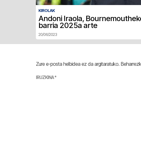
KIROLAK
Andoni Iraola, Bournemoutheko
barria 2025a arte
20/06/2023
Zure e-posta helbidea ez da argitaratuko.
Beharrez
IRUZKINA
*