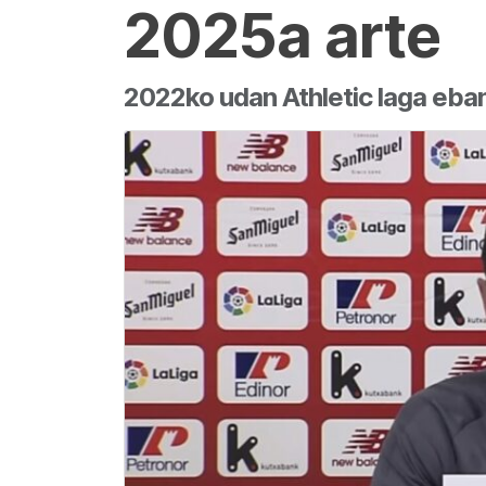
2025a arte
2022ko udan Athletic laga ebane