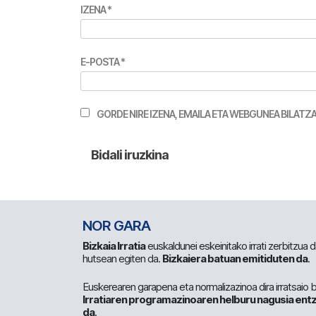
IZENA
*
E-POSTA
*
GORDE NIRE IZENA, EMAILA ETA WEBGUNEA BILA
NOR GARA
Bizkaia Irratia
euskaldunei eskeinitako irrati zerbitzua
hutsean egiten da.
Bizkaiera batuan emitiduten da
.
Euskerearen garapena eta normalizazinoa dira irratsaio 
Irratiaren programazinoaren helburu nagusia entz
da
.