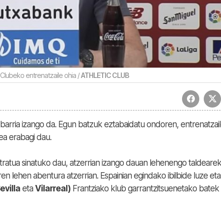
 Clubeko entrenatzaile ohia /
ATHLETIC CLUB
 barria izango da. Egun batzuk eztabaidatu ondoren, entrenatzai
zea erabagi dau.
ntratua sinatuko dau, atzerrian izango dauan lehenengo taldearek
ren lehen abentura atzerrian. Espainian egindako ibilbide luze eta
evilla
eta
Vilarreal)
Frantziako klub garrantzitsuenetako batek f