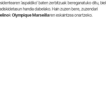
sidentearen ‘aspaldiko’ baten zerbitzuak bereganatuko ditu, bie
 adiskidetasun handia dabelako. Hain zuzen bere, zuzendari
elino
k
Olympique Marseilla
ren eskaintzea onartzeko.