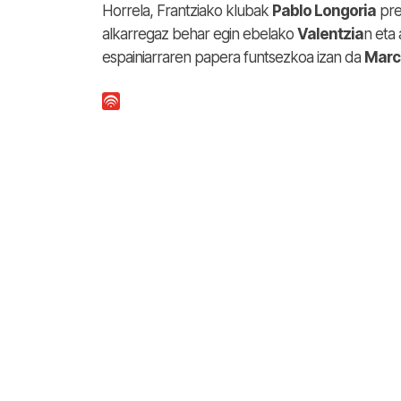
Horrela, Frantziako klubak
Pablo Longoria
pre
alkarregaz behar egin ebelako
Valentzia
n eta
espainiarraren papera funtsezkoa izan da
Marc