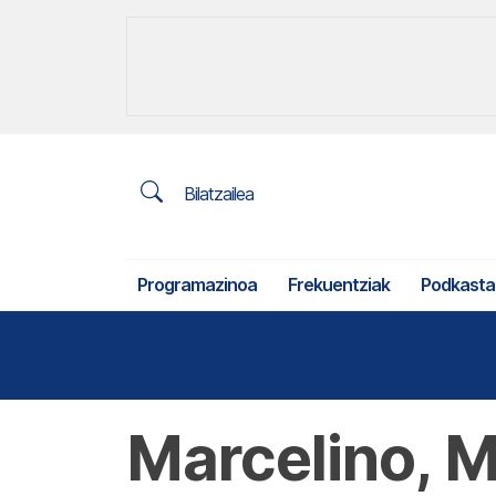
Bilatzailea
Programazinoa
Frekuentziak
Podkasta
Nekazaritza eta arrantza
Marcelino, M