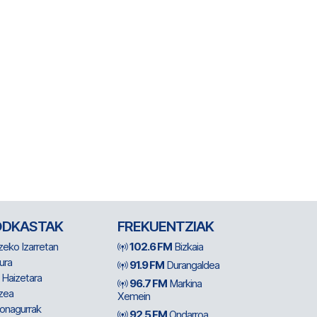
ODKASTAK
FREKUENTZIAK
zeko Izarretan
102.6 FM
Bizkaia
ura
91.9 FM
Durangaldea
 Haizetara
96.7 FM
Markina
zea
Xemein
ionagurrak
92.5 FM
Ondarroa