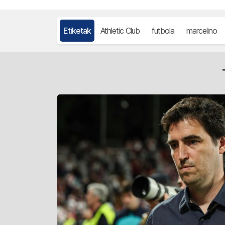
Etiketak
Athletic Club
futbola
marcelino