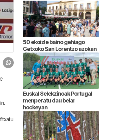
50 ekoizle baino gehiago
Getxoko San Lorentzo azokan
le
Euskal Selekzinoak Portugal
menperatu dau belar
in.
hockeyan
itxatu