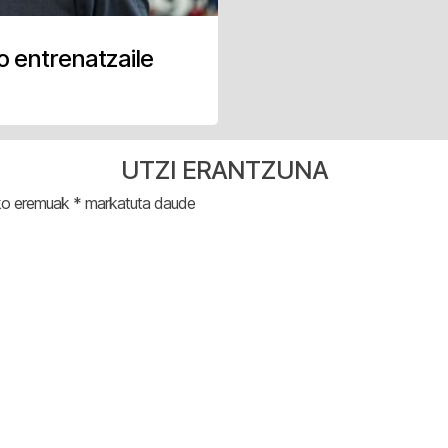
 entrenatzaile
UTZI ERANTZUNA
ko eremuak
*
markatuta daude