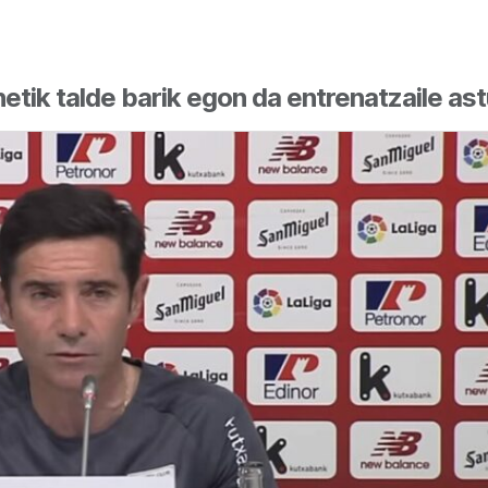
tik talde barik egon da entrenatzaile ast