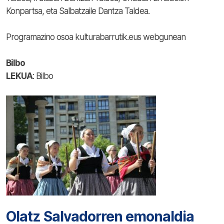
Konpartsa, eta Salbatzaile Dantza Taldea.
Programazino osoa kulturabarrutik.eus webgunean
Bilbo
LEKUA
: Bilbo
Olatz Salvadorren emonaldia