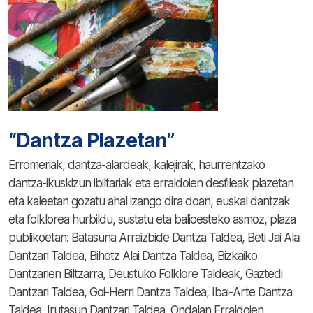
“Dantza Plazetan”
Erromeriak, dantza-alardeak, kalejirak, haurrentzako
dantza-ikuskizun ibiltariak eta erraldoien desfileak plazetan
eta kaleetan gozatu ahal izango dira doan, euskal dantzak
eta folklorea hurbildu, sustatu eta balioesteko asmoz, plaza
publikoetan: Batasuna Arraizbide Dantza Taldea, Beti Jai Alai
Dantzari Taldea, Bihotz Alai Dantza Taldea, Bizkaiko
Dantzarien Biltzarra, Deustuko Folklore Taldeak, Gaztedi
Dantzari Taldea, Goi-Herri Dantza Taldea, Ibai-Arte Dantza
Taldea, Irutasun Dantzari Taldea, Ondalan Erraldoien