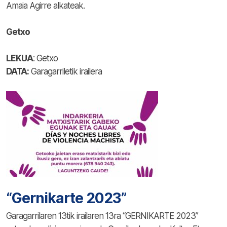
Amaia Agirre alkateak.
Getxo
LEKUA
: Getxo
DATA:
Garagarriletik irailera
“Gernikarte 2023”
Garagarrilaren 13tik irailaren 13ra “GERNIKARTE 2023”