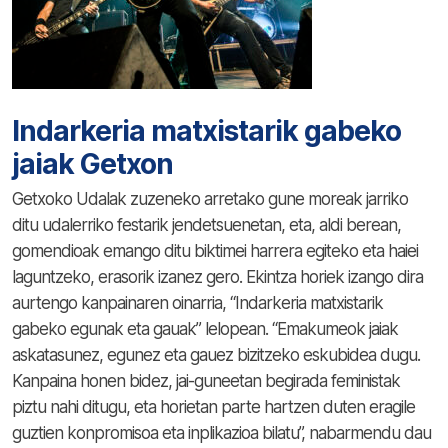
Indarkeria matxistarik gabeko
jaiak Getxon
Getxoko Udalak zuzeneko arretako gune moreak jarriko
ditu udalerriko festarik jendetsuenetan, eta, aldi berean,
gomendioak emango ditu biktimei harrera egiteko eta haiei
laguntzeko, erasorik izanez gero. Ekintza horiek izango dira
aurtengo kanpainaren oinarria, “Indarkeria matxistarik
gabeko egunak eta gauak” lelopean. “Emakumeok jaiak
askatasunez, egunez eta gauez bizitzeko eskubidea dugu.
Kanpaina honen bidez, jai-guneetan begirada feministak
piztu nahi ditugu, eta horietan parte hartzen duten eragile
guztien konpromisoa eta inplikazioa bilatu”, nabarmendu dau