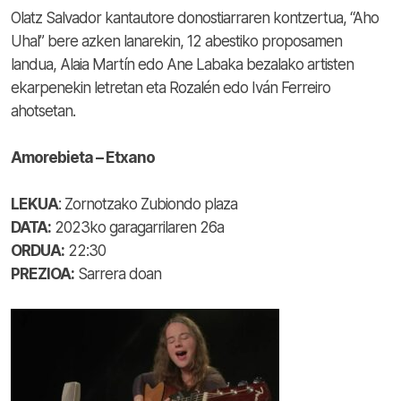
Olatz Salvador kantautore donostiarraren kontzertua, “Aho
Uhal” bere azken lanarekin, 12 abestiko proposamen
landua, Alaia Martín edo Ane Labaka bezalako artisten
ekarpenekin letretan eta Rozalén edo Iván Ferreiro
ahotsetan.
Amorebieta – Etxano
LEKUA
: Zornotzako Zubiondo plaza
DATA:
2023ko garagarrilaren 26a
ORDUA:
22:30
PREZIOA:
Sarrera doan