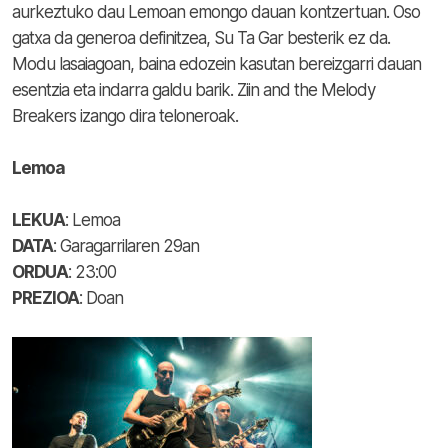
aurkeztuko dau Lemoan emongo dauan kontzertuan. Oso
gatxa da generoa definitzea, Su Ta Gar besterik ez da.
Modu lasaiagoan, baina edozein kasutan bereizgarri dauan
esentzia eta indarra galdu barik. Ziin and the Melody
Breakers izango dira teloneroak.
Lemoa
LEKUA
: Lemoa
DATA
: Garagarrilaren 29an
ORDUA
: 23:00
PREZIOA
: Doan