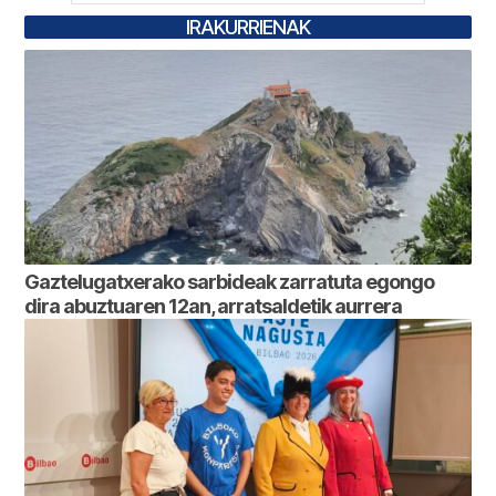
IRAKURRIENAK
Gaztelugatxerako sarbideak zarratuta egongo
dira abuztuaren 12an, arratsaldetik aurrera