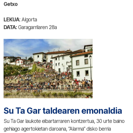
Getxo
LEKUA
: Algorta
DATA:
Garagarrilaren 28a
Su Ta Gar taldearen emonaldia
Su Ta Gar laukote eibartarraren kontzertua, 30 urte baino
gehiago agertokietan daroana, “Alarma” disko berria