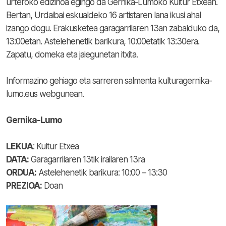
urteroko edizinoa egingo da Gernika-Lumoko Kultur Etxean.
Bertan, Urdaibai eskualdeko 16 artistaren lana ikusi ahal
izango dogu. Erakusketea garagarrilaren 13an zabalduko da,
13:00etan. Astelehenetik barikura, 10:00etatik 13:30era.
Zapatu, domeka eta jaiegunetan itxita.
Informazino gehiago eta sarreren salmenta kulturagernika-
lumo.eus webgunean.
Gernika-Lumo
LEKUA
: Kultur Etxea
DATA:
Garagarrilaren 13tik irailaren 13ra
ORDUA:
Astelehenetik barikura: 10:00 – 13:30
PREZIOA:
Doan