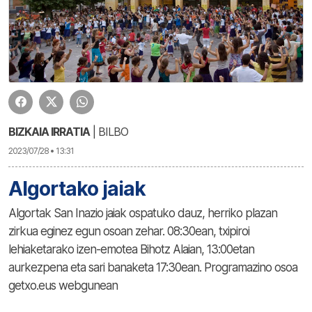
BIZKAIA IRRATIA
| BILBO
2023/07/28 • 13:31
Algortako jaiak
Algortak San Inazio jaiak ospatuko dauz, herriko plazan
zirkua eginez egun osoan zehar. 08:30ean, txipiroi
lehiaketarako izen-emotea Bihotz Alaian, 13:00etan
aurkezpena eta sari banaketa 17:30ean. Programazino osoa
getxo.eus webgunean