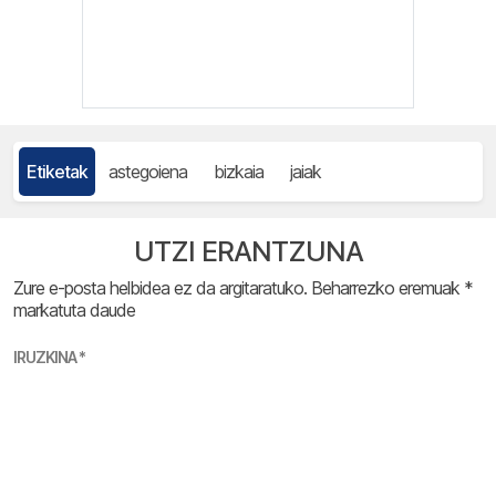
Etiketak
astegoiena
bizkaia
jaiak
UTZI ERANTZUNA
Zure e-posta helbidea ez da argitaratuko.
Beharrezko eremuak
*
markatuta daude
IRUZKINA
*