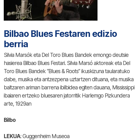
Bilbao Blues Festaren edizio
berria
Silvia Marsók eta Del Toro Blues Bandek emongo deutsie
hasierea Bilbao Blues Festari. Silvia Marsó aktoreak eta Del
Toro Blues Bandek “Blues & Roots” ikuskizuna taularatuko
dabe, musika eta antzezpena uztartzen dituana, eta musika
baltzaren ariman barrena ibilbidea egiten dauana, Mississippi
ibaiaren ertzeko bluesaren jatorritik Harlemgo Pizkundera
arte, 1929an
Bilbo
LEKUA
: Guggenheim Museoa