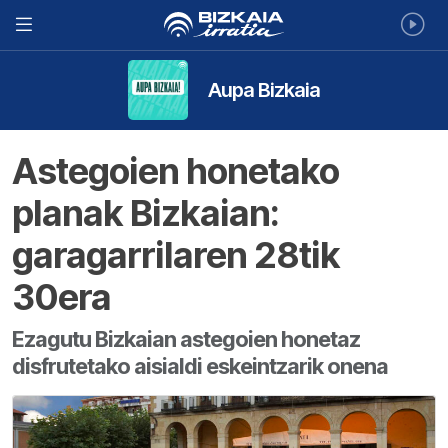
Aupa Bizkaia
Astegoien honetako
planak Bizkaian:
garagarrilaren 28tik
30era
Ezagutu Bizkaian astegoien honetaz
disfrutetako aisialdi eskeintzarik onena