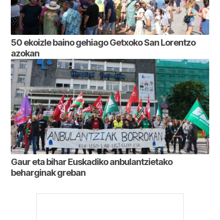
50 ekoizle baino gehiago Getxoko San Lorentzo
azokan
Gaur eta bihar Euskadiko anbulantzietako
beharginak greban