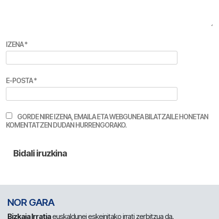
IZENA
*
E-POSTA
*
GORDE NIRE IZENA, EMAILA ETA WEBGUNEA BILATZAILE HONETAN
KOMENTATZEN DUDAN HURRENGORAKO.
NOR GARA
Bizkaia Irratia
euskaldunei eskeinitako irrati zerbitzua da.