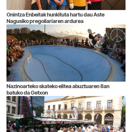
Onintza Enbeitak hunkituta hartu dau Aste
Nagusiko pregoilariaren ardurea
Nazinoarteko skateko elitea abuztuaren 8an
batuko da Getxon