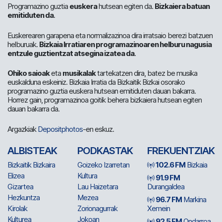
Programazino guztia
euskera
hutsean egiten da.
Bizkaiera batuan
emitiduten da
.
Euskerearen garapena eta normalizazinoa dira irratsaio berezi batzuen
helburuak.
Bizkaia Irratiaren programazinoaren helburu nagusia
entzule guztientzat atsegina izatea da
.
Ohiko saioak
eta
musikalak
tartekatzen dira, batez be musika
euskalduna eskeiniz. Bizkaia Irratia da Bizkaitik Bizkai osorako
programazino guztia euskera hutsean emitiduten dauan bakarra.
Horrez gain, programazinoa goitik behera bizkaiera hutsean egiten
dauan bakarra da.
Argazkiak
Depositphotos
-en eskuz.
ALBISTEAK
PODKASTAK
FREKUENTZIAK
Bizkaitik Bizkaira
Goizeko Izarretan
102.6 FM
Bizkaia
Elizea
Kultura
91.9 FM
Gizartea
Lau Haizetara
Durangaldea
Hezkuntza
Mezea
96.7 FM
Markina
Kirolak
Zorionagurrak
Xemein
Kulturea
Jokoan
92.5 FM
Ondarroa