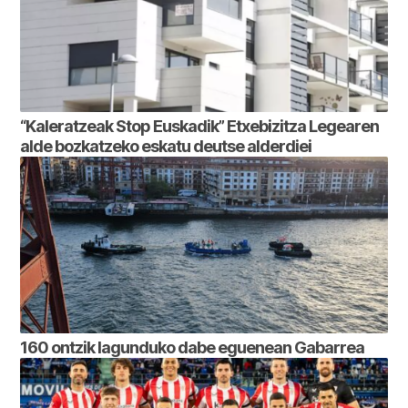
“Kaleratzeak Stop Euskadik” Etxebizitza Legearen
alde bozkatzeko eskatu deutse alderdiei
160 ontzik lagunduko dabe eguenean Gabarrea