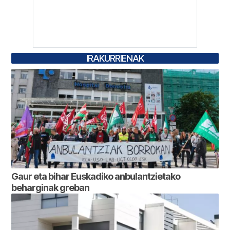
IRAKURRIENAK
Gaur eta bihar Euskadiko anbulantzietako
beharginak greban