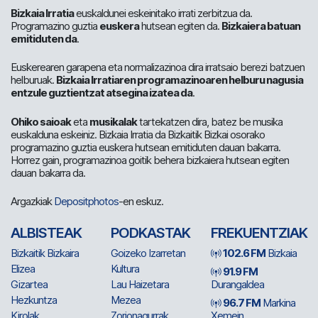
Bizkaia Irratia
euskaldunei eskeinitako irrati zerbitzua da.
Programazino guztia
euskera
hutsean egiten da.
Bizkaiera batuan
emitiduten da
.
Euskerearen garapena eta normalizazinoa dira irratsaio berezi batzuen
helburuak.
Bizkaia Irratiaren programazinoaren helburu nagusia
entzule guztientzat atsegina izatea da
.
Ohiko saioak
eta
musikalak
tartekatzen dira, batez be musika
euskalduna eskeiniz. Bizkaia Irratia da Bizkaitik Bizkai osorako
programazino guztia euskera hutsean emitiduten dauan bakarra.
Horrez gain, programazinoa goitik behera bizkaiera hutsean egiten
dauan bakarra da.
Argazkiak
Depositphotos
-en eskuz.
ALBISTEAK
PODKASTAK
FREKUENTZIAK
Bizkaitik Bizkaira
Goizeko Izarretan
102.6 FM
Bizkaia
Elizea
Kultura
91.9 FM
Gizartea
Lau Haizetara
Durangaldea
Hezkuntza
Mezea
96.7 FM
Markina
Kirolak
Zorionagurrak
Xemein