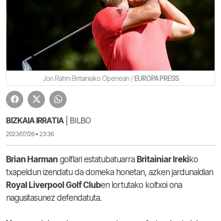
Jon Rahm Britainiako Openean /
EUROPA PRESS
BIZKAIA IRRATIA
| BILBO
2023/07/26 • 23:36
Brian Harman
golflari estatubatuarra
Britainiar Ireki
ko
txapeldun izendatu da domeka honetan, azken jardunaldian
Royal Liverpool Golf Club
en lortutako koltxoi ona
nagusitasunez defendatuta.