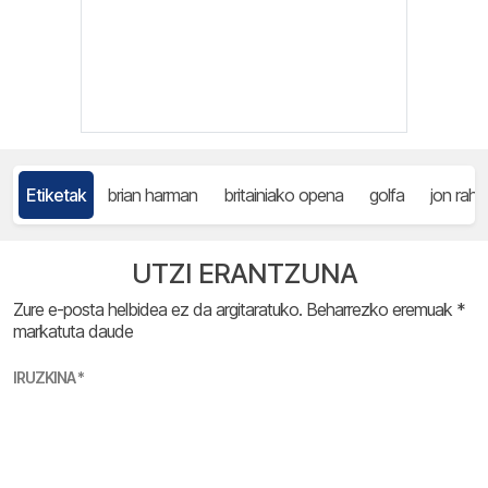
Etiketak
brian harman
britainiako opena
golfa
jon rah
UTZI ERANTZUNA
Zure e-posta helbidea ez da argitaratuko.
Beharrezko eremuak
*
markatuta daude
IRUZKINA
*