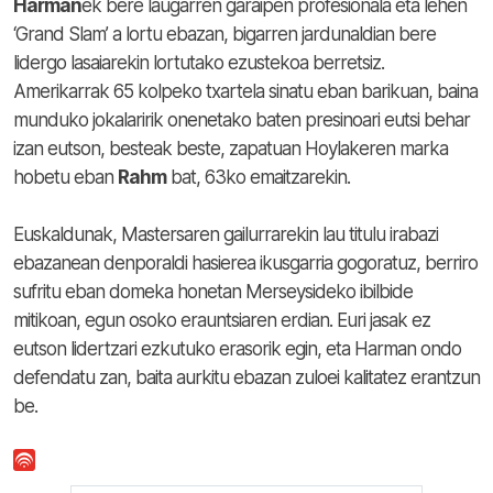
Harman
ek bere laugarren garaipen profesionala eta lehen
‘Grand Slam’ a lortu ebazan, bigarren jardunaldian bere
lidergo lasaiarekin lortutako ezustekoa berretsiz.
Amerikarrak 65 kolpeko txartela sinatu eban barikuan, baina
munduko jokalaririk onenetako baten presinoari eutsi behar
izan eutson, besteak beste, zapatuan Hoylakeren marka
hobetu eban
Rahm
bat, 63ko emaitzarekin.
Euskaldunak, Mastersaren gailurrarekin lau titulu irabazi
ebazanean denporaldi hasierea ikusgarria gogoratuz, berriro
sufritu eban domeka honetan Merseysideko ibilbide
mitikoan, egun osoko erauntsiaren erdian. Euri jasak ez
eutson lidertzari ezkutuko erasorik egin, eta Harman ondo
defendatu zan, baita aurkitu ebazan zuloei kalitatez erantzun
be.