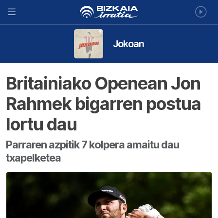
Jokoan
Britainiako Openean Jon
Rahmek bigarren postua
lortu dau
Parraren azpitik 7 kolpera amaitu dau
txapelketea