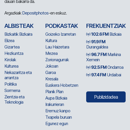
dauan bakarra da.
Argazkiak
Depositphotos
-en eskuz.
ALBISTEAK
PODKASTAK
FREKUENTZIAK
Bizkaitik Bizkaira
Goizeko Izarretan
102.6 FM
Bizkaia
Elizea
Kultura
91.9 FM
Gizartea
Lau Haizetara
Durangaldea
Hezkuntza
Mezea
96.7 FM
Markina
Kirolak
Zorionagurrak
Xemein
Kulturea
Jokoan
92.5 FM
Ondarroa
Nekazaritza eta
Garoa
97.4 FM
Urdaibai
arrantza
Kresala
Politika
Euskera Hobetzen
Sormena
Planik Plan
Zientzia eta
Publizidadea
Aupa Bizkaia
Teknologia
Irakurrieran
Eremuz kanpo
Txapela buruan
Egunez egun