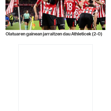
Olatuaren gainean jarraitzen dau Athleticek (2-0)