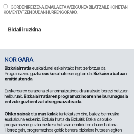
GORDE NIRE IZENA, EMAILA ETA WEBGUNEA BILATZAILE HONETAN
KOMENTATZEN DUDAN HURRENGORAKO.
NOR GARA
Bizkaia Irratia
euskaldunei eskeinitako irrati zerbitzua da.
Programazino guztia
euskera
hutsean egiten da.
Bizkaiera batuan
emitiduten da
.
Euskerearen garapena eta normalizazinoa dira irratsaio berezi batzuen
helburuak.
Bizkaia Irratiaren programazinoaren helburu nagusia
entzule guztientzat atsegina izatea da
.
Ohiko saioak
eta
musikalak
tartekatzen dira, batez be musika
euskalduna eskeiniz. Bizkaia Irratia da Bizkaitik Bizkai osorako
programazino guztia euskera hutsean emitiduten dauan bakarra.
Horrez gain, programazinoa goitik behera bizkaiera hutsean egiten