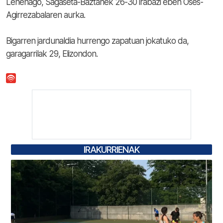
Lehenago, Sagaseta-Baztanek 26-30 irabazi eben Oses-
Agirrezabalaren aurka.
Bigarren jardunaldia hurrengo zapatuan jokatuko da,
garagarrilak 29, Elizondon.
IRAKURRIENAK