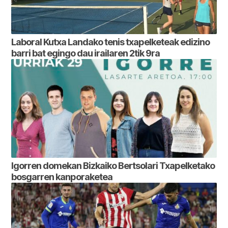
Laboral Kutxa Landako tenis txapelketeak edizino
barri bat egingo dau irailaren 2tik 9ra
Igorren domekan Bizkaiko Bertsolari Txapelketako
bosgarren kanporaketea