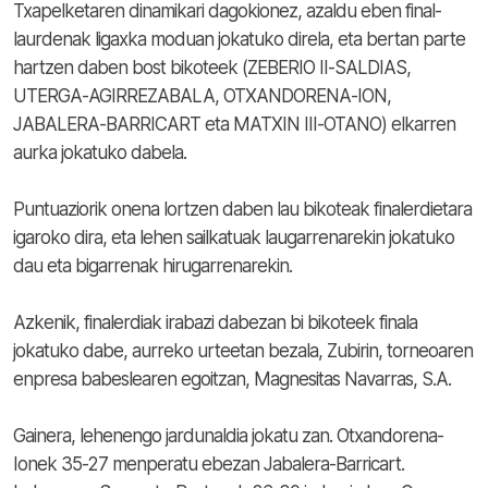
Txapelketaren dinamikari dagokionez, azaldu eben final-
laurdenak ligaxka moduan jokatuko direla, eta bertan parte
hartzen daben bost bikoteek (ZEBERIO II-SALDIAS,
UTERGA-AGIRREZABALA, OTXANDORENA-ION,
JABALERA-BARRICART eta MATXIN III-OTANO) elkarren
aurka jokatuko dabela.
Puntuaziorik onena lortzen daben lau bikoteak finalerdietara
igaroko dira, eta lehen sailkatuak laugarrenarekin jokatuko
dau eta bigarrenak hirugarrenarekin.
Azkenik, finalerdiak irabazi dabezan bi bikoteek finala
jokatuko dabe, aurreko urteetan bezala, Zubirin, torneoaren
enpresa babeslearen egoitzan, Magnesitas Navarras, S.A.
Gainera, lehenengo jardunaldia jokatu zan. Otxandorena-
Ionek 35-27 menperatu ebezan Jabalera-Barricart.