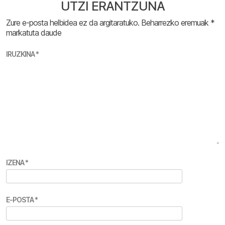
UTZI ERANTZUNA
Zure e-posta helbidea ez da argitaratuko.
Beharrezko eremuak
*
markatuta daude
IRUZKINA
*
IZENA
*
E-POSTA
*