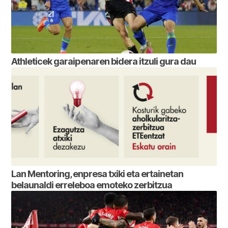
Athleticek garaipenaren bidera itzuli gura dau
Lan Mentoring, enpresa txiki eta ertainetan
belaunaldi erreleboa emoteko zerbitzua