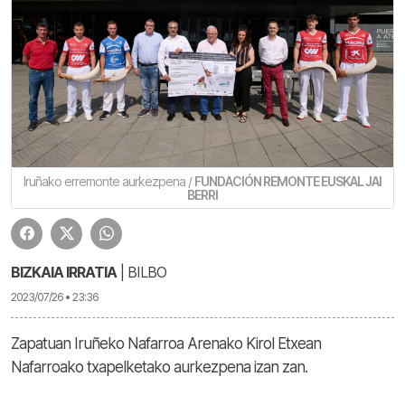
Iruñako erremonte aurkezpena /
FUNDACIÓN REMONTE EUSKAL JAI
BERRI
BIZKAIA IRRATIA
| BILBO
2023/07/26 • 23:36
Zapatuan Iruñeko Nafarroa Arenako Kirol Etxean
Nafarroako txapelketako aurkezpena izan zan.