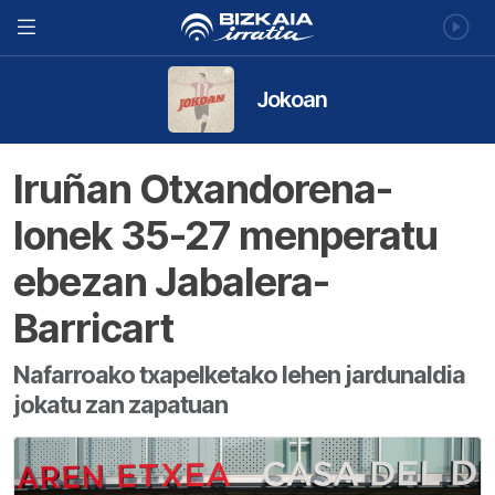
Jokoan
Iruñan Otxandorena-
Ionek 35-27 menperatu
ebezan Jabalera-
Barricart
Nafarroako txapelketako lehen jardunaldia
jokatu zan zapatuan