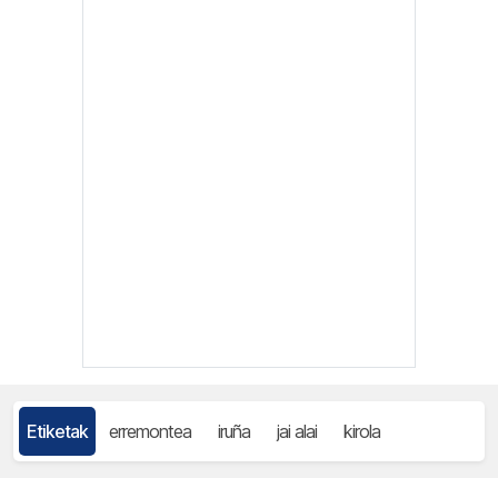
Etiketak
erremontea
iruña
jai alai
kirola