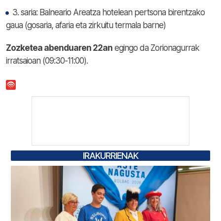
3. saria: Balneario Areatza hotelean pertsona birentzako
gaua (gosaria, afaria eta zirkuitu termala barne)
Zozketea abenduaren 22an
egingo da Zorionagurrak
irratsaioan (09:30-11:00).
IRAKURRIENAK