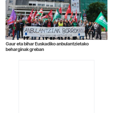
Gaur eta bihar Euskadiko anbulantzietako
beharginak greban