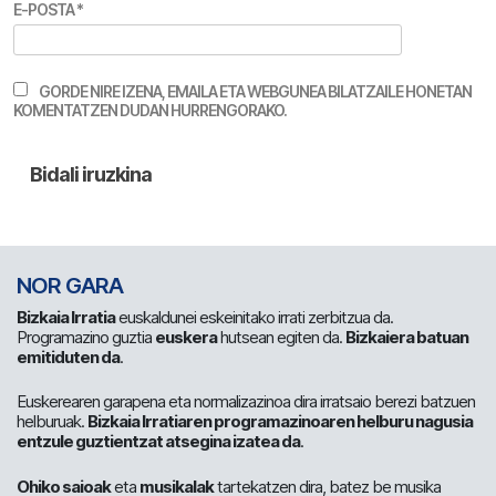
E-POSTA
*
GORDE NIRE IZENA, EMAILA ETA WEBGUNEA BILATZAILE HONETAN
KOMENTATZEN DUDAN HURRENGORAKO.
NOR GARA
Bizkaia Irratia
euskaldunei eskeinitako irrati zerbitzua da.
Programazino guztia
euskera
hutsean egiten da.
Bizkaiera batuan
emitiduten da
.
Euskerearen garapena eta normalizazinoa dira irratsaio berezi batzuen
helburuak.
Bizkaia Irratiaren programazinoaren helburu nagusia
entzule guztientzat atsegina izatea da
.
Ohiko saioak
eta
musikalak
tartekatzen dira, batez be musika