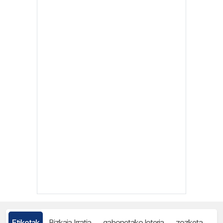
Etiketak
Bizkaia Irratia
gabonetako loteria
zozketa