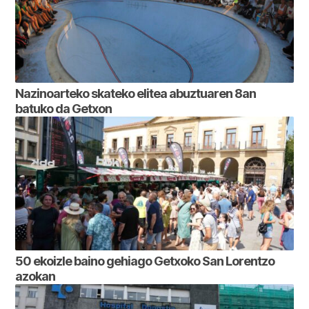
Nazinoarteko skateko elitea abuztuaren 8an
batuko da Getxon
50 ekoizle baino gehiago Getxoko San Lorentzo
azokan