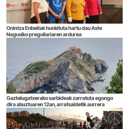
Onintza Enbeitak hunkituta hartu dau Aste
Nagusiko pregoilariaren ardurea
Gaztelugatxerako sarbideak zarratuta egongo
dira abuztuaren 12an, arratsaldetik aurrera