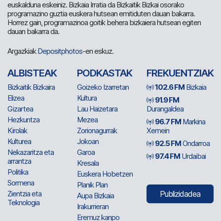
euskalduna eskeiniz. Bizkaia Irratia da Bizkaitik Bizkai osorako
programazino guztia euskera hutsean emitiduten dauan bakarra.
Horrez gain, programazinoa goitik behera bizkaiera hutsean egiten
dauan bakarra da.
Argazkiak
Depositphotos
-en eskuz.
ALBISTEAK
PODKASTAK
FREKUENTZIAK
Bizkaitik Bizkaira
Goizeko Izarretan
102.6 FM
Bizkaia
Elizea
Kultura
91.9 FM
Gizartea
Lau Haizetara
Durangaldea
Hezkuntza
Mezea
96.7 FM
Markina
Kirolak
Zorionagurrak
Xemein
Kulturea
Jokoan
92.5 FM
Ondarroa
Nekazaritza eta
Garoa
97.4 FM
Urdaibai
arrantza
Kresala
Politika
Euskera Hobetzen
Sormena
Planik Plan
Zientzia eta
Publizidadea
Aupa Bizkaia
Teknologia
Irakurrieran
Eremuz kanpo