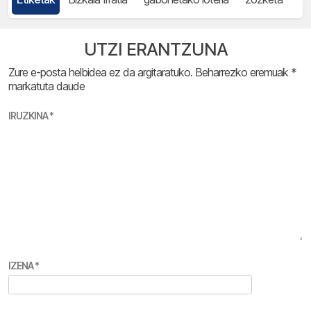
UTZI ERANTZUNA
Zure e-posta helbidea ez da argitaratuko.
Beharrezko eremuak
*
markatuta daude
IRUZKINA
*
IZENA
*