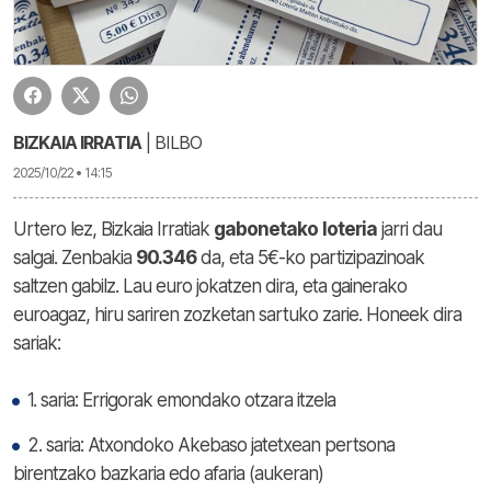
BIZKAIA IRRATIA
| BILBO
2025/10/22 • 14:15
Urtero lez, Bizkaia Irratiak
gabonetako
loteria
jarri dau
salgai. Zenbakia
90.346
da, eta 5€-ko partizipazinoak
saltzen gabilz. Lau euro jokatzen dira, eta gainerako
euroagaz, hiru sariren zozketan sartuko zarie. Honeek dira
sariak:
1. saria: Errigorak emondako otzara itzela
2. saria: Atxondoko Akebaso jatetxean pertsona
birentzako bazkaria edo afaria (aukeran)