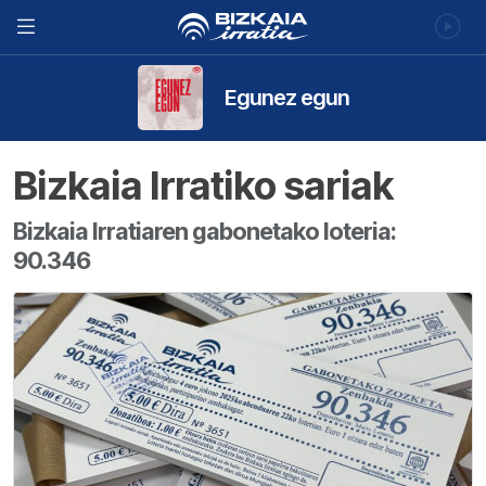
Egunez egun
Bizkaia Irratiko sariak
Bizkaia Irratiaren gabonetako loteria:
90.346