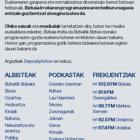
Euskerearen garapena eta normalizazinoa dira irratsaio berezi batzuen
helburuak.
Bizkaia Irratiaren programazinoaren helburu nagusia
entzule guztientzat atsegina izatea da
.
Ohiko saioak
eta
musikalak
tartekatzen dira, batez be musika
euskalduna eskeiniz. Bizkaia Irratia da Bizkaitik Bizkai osorako
programazino guztia euskera hutsean emitiduten dauan bakarra.
Horrez gain, programazinoa goitik behera bizkaiera hutsean egiten
dauan bakarra da.
Argazkiak
Depositphotos
-en eskuz.
ALBISTEAK
PODKASTAK
FREKUENTZIAK
Bizkaitik Bizkaira
Goizeko Izarretan
102.6 FM
Bizkaia
Elizea
Kultura
91.9 FM
Gizartea
Lau Haizetara
Durangaldea
Hezkuntza
Mezea
96.7 FM
Markina
Kirolak
Zorionagurrak
Xemein
Kulturea
Jokoan
92.5 FM
Ondarroa
Nekazaritza eta
Garoa
97.4 FM
Urdaibai
arrantza
Kresala
Politika
Euskera Hobetzen