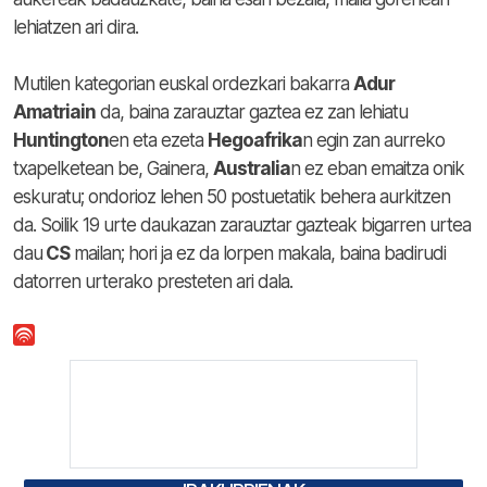
lehiatzen ari dira.
Mutilen kategorian euskal ordezkari bakarra
Adur
Amatriain
da, baina zarauztar gaztea ez zan lehiatu
Huntington
en eta ezeta
Hegoafrika
n egin zan aurreko
txapelketean be, Gainera,
Australia
n ez eban emaitza onik
eskuratu; ondorioz lehen 50 postuetatik behera aurkitzen
da. Soilik 19 urte daukazan zarauztar gazteak bigarren urtea
dau
CS
mailan; hori ja ez da lorpen makala, baina badirudi
datorren urterako presteten ari dala.