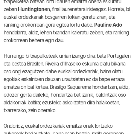
txapelketea batean lortu dauen emaitza onena eskuratu
zeban
Huntington
en, final laurenetara iristeagaz. Horrela, bi
euskal ordezkariak bosgarren tokian geratu ziran, eta
ranking orokorrean gora egitea lortu dabe.
Pauline Ado
hendaiarra, aldiz, lehen txandan kaleratu zeben, eta ranking
orokorrean behera egin dau.
Hurrengo bi txapelketeak urrian izango dira: bata Portugalen
eta bestea Brasilen. Riveira d’Ilhaseko eskuma olatu bikaina
oso ongi ezagutzen dabe euskal ordezkariak, baina olatu
egokiak eskaintzen dauzan urautsietan ez da bape erraza
emaitza on bat lortea. Brasilgo Saquarema hondartzan, aldiz,
edozer gerta daiteke, hondartza bat izanik, baldintzak oso
aldakorrak baitira; ezusteko asko izaten dira halakoetan,
txarrerako, zein onerako.
Ondorioz, euskal ordezkariak emaitza onak lortzeko
aukereak badauzkate, baina esan bezala, maila gorenean