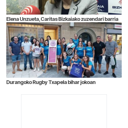
Elena Unzueta, Caritas Bizkaiako zuzendari barria
Durangoko Rugby Txapela bihar jokoan