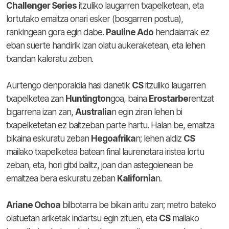
Challenger Series
itzuliko laugarren txapelketean, eta
lortutako emaitza onari esker (bosgarren postua),
rankingean gora egin dabe.
Pauline Ado
hendaiarrak ez
eban suerte handirik izan olatu aukeraketean, eta lehen
txandan kaleratu zeben.
Aurtengo denporaldia hasi danetik
CS
itzuliko laugarren
txapelketea zan
Huntington
goa, baina
Erostarbe
rentzat
bigarrena izan zan,
Australia
n egin ziran lehen bi
txapelketetan ez baitzeban parte hartu. Halan be, emaitza
bikaina eskuratu zeban
Hegoafrika
n; lehen aldiz
CS
mailako txapelketea batean final laurenetara iristea lortu
zeban, eta, hori gitxi balitz, joan dan astegoienean be
emaitzea bera eskuratu zeban
Kalifornia
n.
Ariane Ochoa
bilbotarra be bikain aritu zan; metro bateko
olatuetan ariketak indartsu egin zituen, eta
CS
mailako