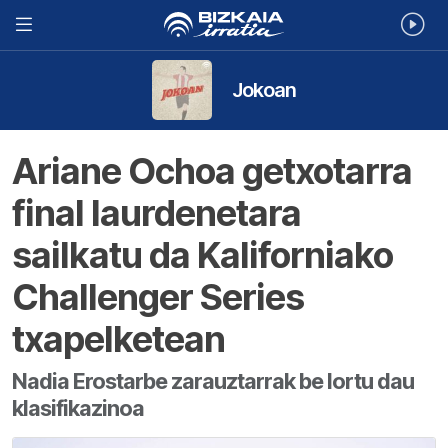
Jokoan
Ariane Ochoa getxotarra
final laurdenetara
sailkatu da Kaliforniako
Challenger Series
txapelketean
Nadia Erostarbe zarauztarrak be lortu dau
klasifikazinoa