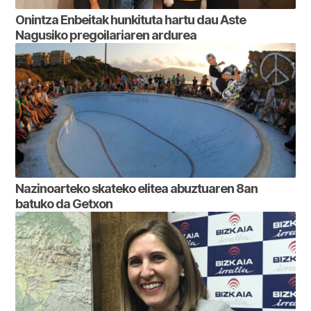
Onintza Enbeitak hunkituta hartu dau Aste
Nagusiko pregoilariaren ardurea
Nazinoarteko skateko elitea abuztuaren 8an
batuko da Getxon