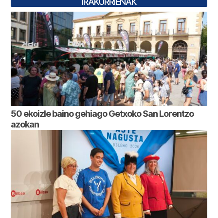
IRAKURRIENAK
50 ekoizle baino gehiago Getxoko San Lorentzo
azokan