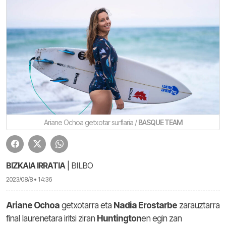
Ariane Ochoa getxotar surflaria /
BASQUE TEAM
BIZKAIA IRRATIA
| BILBO
2023/08/8 • 14:36
Ariane Ochoa
getxotarra eta
Nadia Erostarbe
zarauztarra
final laurenetara iritsi ziran
Huntington
en egin zan