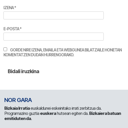
IZENA
*
E-POSTA
*
GORDE NIRE IZENA, EMAILA ETA WEBGUNEA BILATZAILE HONETAN
KOMENTATZEN DUDAN HURRENGORAKO.
NOR GARA
Bizkaia Irratia
euskaldunei eskeinitako irrati zerbitzua da.
Programazino guztia
euskera
hutsean egiten da.
Bizkaiera batuan
emitiduten da
.