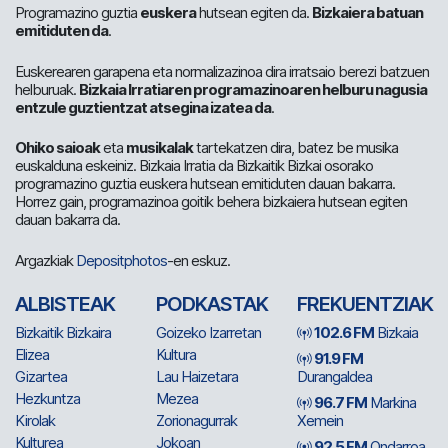
Programazino guztia
euskera
hutsean egiten da.
Bizkaiera batuan
emitiduten da
.
Euskerearen garapena eta normalizazinoa dira irratsaio berezi batzuen
helburuak.
Bizkaia Irratiaren programazinoaren helburu nagusia
entzule guztientzat atsegina izatea da
.
Ohiko saioak
eta
musikalak
tartekatzen dira, batez be musika
euskalduna eskeiniz. Bizkaia Irratia da Bizkaitik Bizkai osorako
programazino guztia euskera hutsean emitiduten dauan bakarra.
Horrez gain, programazinoa goitik behera bizkaiera hutsean egiten
dauan bakarra da.
Argazkiak
Depositphotos
-en eskuz.
ALBISTEAK
PODKASTAK
FREKUENTZIAK
Bizkaitik Bizkaira
Goizeko Izarretan
102.6 FM
Bizkaia
Elizea
Kultura
91.9 FM
Gizartea
Lau Haizetara
Durangaldea
Hezkuntza
Mezea
96.7 FM
Markina
Kirolak
Zorionagurrak
Xemein
Kulturea
Jokoan
92.5 FM
Ondarroa