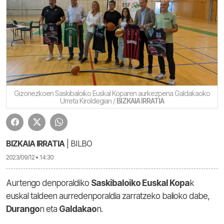
Gizonezkoen Saskibaloiko Euskal Koparen aurkezpena Galdakaoko
Urreta Kiroldegian /
BIZKAIA IRRATIA
BIZKAIA IRRATIA
| BILBO
2023/09/12 • 14:30
Aurtengo denporaldiko
Saskibaloiko Euskal Kopa
k
euskal taldeen aurredenporaldia zarratzeko balioko dabe,
Durango
n eta
Galdakao
n.