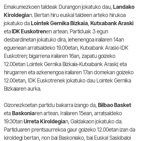
Emakumezkoen taldeak Durangon jokatuko dau,
Landako
Kiroldegia
n. Bertan hiru euskal taldeen arteko hirukoa
jokatuko da
Lointek Gernika Bizkaia
,
Kutxabank Araski
eta
IDK Euskotren
en artean. Partiduak 3 egun
desbardinetan jokatuko dira, lehenengoa irailaren 14an
eguenean arratsaldeko 19.00etan, Kutxabank Araski-IDK
Euskotren; bigarrena irailaren 16an, zapatu goizeko
12.00etan Lointek Gernika Bizkaia-Kutxabank Araski; eta
hirugarren eta azkenengoa irailaren 17an domekan goizeko
12.00etan, IDK Euskotrenek jokatuko dau Lointek Gernika
Bizkaiaren aurka.
Gizonezkoetan partidu bakarra izango da,
Bilbao Basket
eta
Baskonia
ren artean. Irailaren 15ean, arratsaldeko
19:30tan
Urreta Kiroldegia
n, Galdakaon jokatuko da.
Partiduaren prentsaurrekoa gaur goizeko 12.00etan izan da
kiroldegi bertan, non bai Baskoniako, bai Euskal Saskibaloi