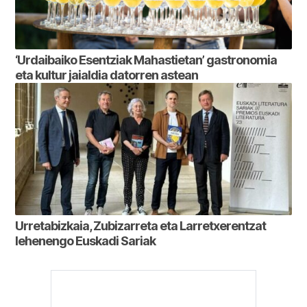
‘Urdaibaiko Esentziak Mahastietan’ gastronomia
eta kultur jaialdia datorren astean
Urretabizkaia, Zubizarreta eta Larretxerentzat
lehenengo Euskadi Sariak