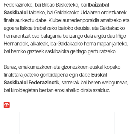
Federazinoko, bai Bilbao Basketeko, bai
Ibaizabal
Saskibaloi
taldeko, bai Galdakaoko Udalaren ordezkariek
finala aurkeztu dabe. Klubei aurredenporaldia amaitzeko eta
egoera fisikoa trebatzeko balioko deutsie, eta Galdakaoko
herriarentzat oso baliagarria be izango dala argitu dau Iñigo
Hernandok, alkateak, bai Galdakaoko herria mapan jarteko,
bai herriko gazteek saskibaloira gehiago gerturatzeko.
Beraz, emakumezkoen eta gizonezkoen euskal kopako
finaletara joateko gonbidapena egin dabe
Euskal
Saskibaloi Federazino
tik, sarrerak bai beren webgunean,
bai kiroldegietan bertan erosi ahalko dirala azalduz.