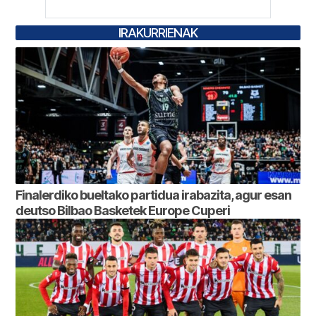
IRAKURRIENAK
Finalerdiko bueltako partidua irabazita, agur esan
deutso Bilbao Basketek Europe Cuperi