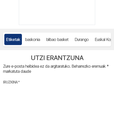
Etiketak
baskonia
bilbao basket
Durango
Euskal Kop
UTZI ERANTZUNA
Zure e-posta helbidea ez da argitaratuko.
Beharrezko eremuak
*
markatuta daude
IRUZKINA
*