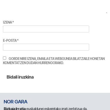
IZENA
*
E-POSTA
*
GORDE NIRE IZENA, EMAILA ETA WEBGUNEA BILATZAILE HONETAN
KOMENTATZEN DUDAN HURRENGORAKO.
NOR GARA
Bizkaia Irratia
euskaldunei eskeinitako irrati zerbitzua da.