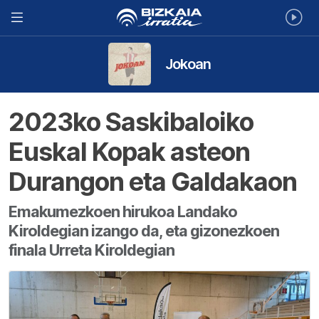
Jokoan
2023ko Saskibaloiko
Euskal Kopak asteon
Durangon eta Galdakaon
Emakumezkoen hirukoa Landako
Kiroldegian izango da, eta gizonezkoen
finala Urreta Kiroldegian