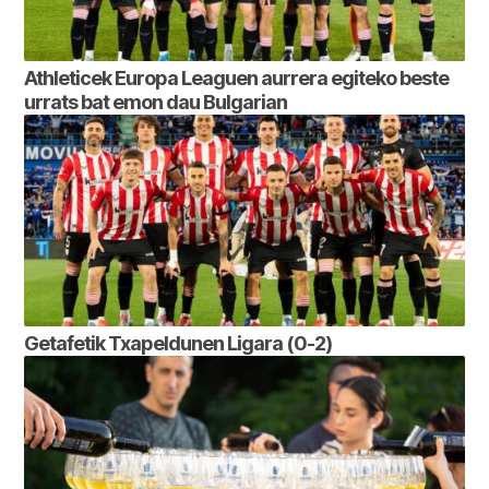
Athleticek Europa Leaguen aurrera egiteko beste
urrats bat emon dau Bulgarian
Getafetik Txapeldunen Ligara (0-2)