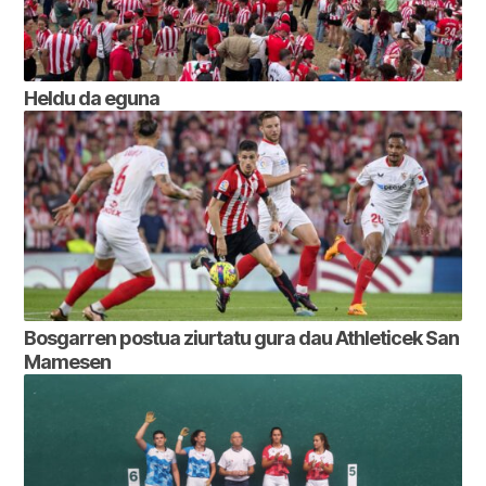
Heldu da eguna
Bosgarren postua ziurtatu gura dau Athleticek San
Mamesen