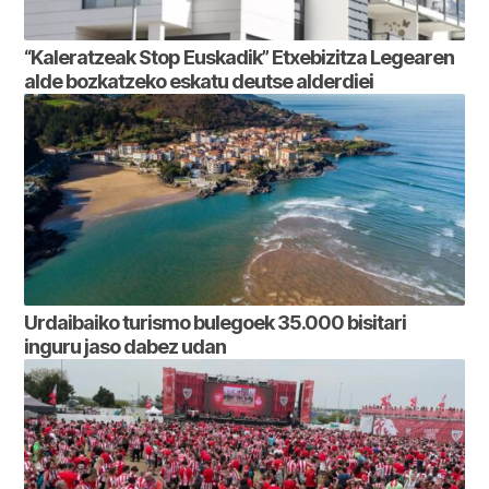
“Kaleratzeak Stop Euskadik” Etxebizitza Legearen
alde bozkatzeko eskatu deutse alderdiei
Urdaibaiko turismo bulegoek 35.000 bisitari
inguru jaso dabez udan