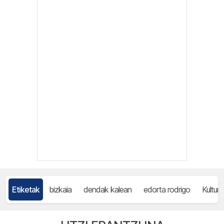
Etiketak
bizkaia
dendak kalean
edorta rodrigo
Kulture