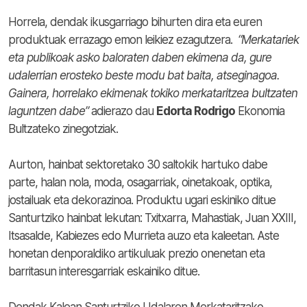
Horrela, dendak ikusgarriago bihurten dira eta euren
produktuak errazago emon leikiez ezagutzera.
“Merkatariek
eta publikoak asko baloraten daben ekimena da, gure
udalerrian erosteko beste modu bat baita, atseginagoa.
Gainera, horrelako ekimenak tokiko merkataritzea bultzaten
laguntzen dabe”
adierazo dau
Edorta Rodrigo
Ekonomia
Bultzateko zinegotziak.
Aurton, hainbat sektoretako 30 saltokik hartuko dabe
parte, halan nola, moda, osagarriak, oinetakoak, optika,
jostailuak eta dekorazinoa. Produktu ugari eskiniko ditue
Santurtziko hainbat lekutan: Txitxarra, Mahastiak, Juan XXIII,
Itsasalde, Kabiezes edo Murrieta auzo eta kaleetan. Aste
honetan denporaldiko artikuluak prezio onenetan eta
barritasun interesgarriak eskainiko ditue.
Dendak Kalean Santurtziko Udalaren Merkataritzako