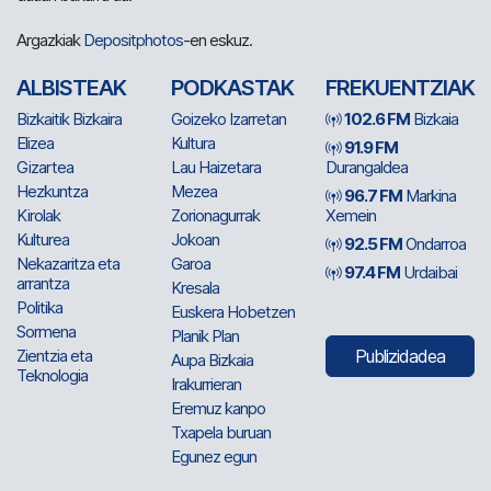
Argazkiak
Depositphotos
-en eskuz.
ALBISTEAK
PODKASTAK
FREKUENTZIAK
Bizkaitik Bizkaira
Goizeko Izarretan
102.6 FM
Bizkaia
Elizea
Kultura
91.9 FM
Gizartea
Lau Haizetara
Durangaldea
Hezkuntza
Mezea
96.7 FM
Markina
Kirolak
Zorionagurrak
Xemein
Kulturea
Jokoan
92.5 FM
Ondarroa
Nekazaritza eta
Garoa
97.4 FM
Urdaibai
arrantza
Kresala
Politika
Euskera Hobetzen
Sormena
Planik Plan
Zientzia eta
Publizidadea
Aupa Bizkaia
Teknologia
Irakurrieran
Eremuz kanpo
Txapela buruan
Egunez egun