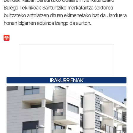
Bulego Teknikoak Santurtziko merkataritza sektorea
bultzateko antolatzen dituan ekimenetako bat da. Jarduera
honen bigarren edizinoa izango da aurton.
IRAKURRIENAK