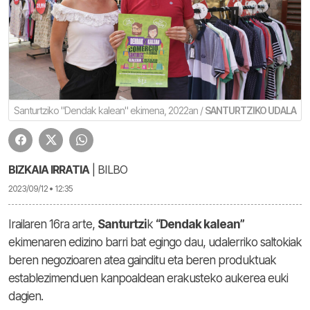
Santurtziko "Dendak kalean" ekimena, 2022an /
SANTURTZIKO UDALA
BIZKAIA IRRATIA
| BILBO
2023/09/12 • 12:35
Irailaren 16ra arte,
Santurtzi
k
“Dendak kalean”
ekimenaren edizino barri bat egingo dau, udalerriko saltokiak
beren negozioaren atea gainditu eta beren produktuak
establezimenduen kanpoaldean erakusteko aukerea euki
dagien.