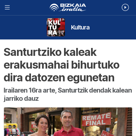
Kultura
Santurtziko kaleak
erakusmahai bihurtuko
dira datozen egunetan
Irailaren 16ra arte, Santurtzik dendak kalean
jarriko dauz