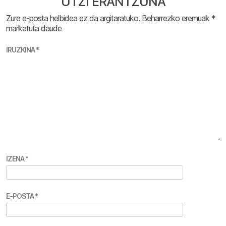
UTZI ERANTZUNA
Zure e-posta helbidea ez da argitaratuko.
Beharrezko eremuak
*
markatuta daude
IRUZKINA
*
IZENA
*
E-POSTA
*