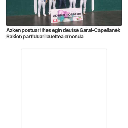
Azken postuari ihes egin deutse Garai-Capellanek
Bakion partiduari bueltea emonda