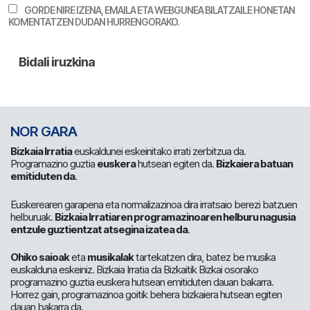
GORDE NIRE IZENA, EMAILA ETA WEBGUNEA BILATZAILE HONETAN
KOMENTATZEN DUDAN HURRENGORAKO.
NOR GARA
Bizkaia Irratia
euskaldunei eskeinitako irrati zerbitzua da.
Programazino guztia
euskera
hutsean egiten da.
Bizkaiera batuan
emitiduten da
.
Euskerearen garapena eta normalizazinoa dira irratsaio berezi batzuen
helburuak.
Bizkaia Irratiaren programazinoaren helburu nagusia
entzule guztientzat atsegina izatea da
.
Ohiko saioak
eta
musikalak
tartekatzen dira, batez be musika
euskalduna eskeiniz. Bizkaia Irratia da Bizkaitik Bizkai osorako
programazino guztia euskera hutsean emitiduten dauan bakarra.
Horrez gain, programazinoa goitik behera bizkaiera hutsean egiten
dauan bakarra da.