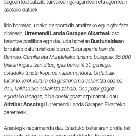
dagoan kudeatzaile turistikoan garagarrilean eta agorrilean
jasotako datuek.
Ildo horretan, udako denporaldia amaitzeko egun gitxi falta
diranean,
Urremendi Landa Garapen Alkartea
k oso
balantze positiboa egin dau uda honetan
Busturialdea
n
lortutako datu turistikoei buruz. “
Uda aparta izan da.
Bermeo, Gernika eta Mundakako turismo bulegoak 35.000
bisitari inguru izan ditue, igaz baino % 30 gehiago,
estaduko turista kopurua nabarmenduta. Urdaibaik
turismo, kirol, kultura eta gastronomia eskaintza oparoa
dau, kalidadeko eskaintza zabala. Oso pozik gagoz
egindako lanagaz, bide onetik goaz”
azpimarratu dau
Aitziber Ansotegi
Urremendi Landa Garapen Elkarteko
gerenteak.
Ansotegik nabarmendu dau Estaduko bisitariaren profila bat