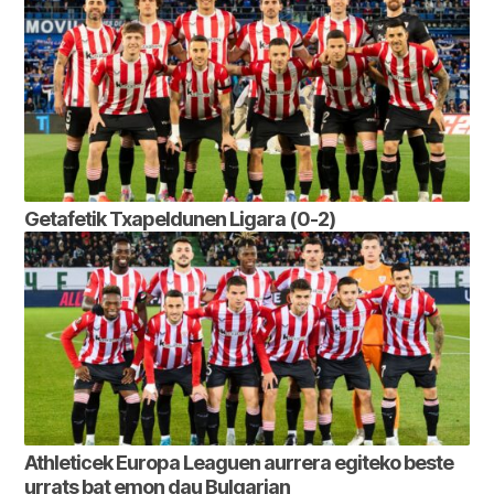
Getafetik Txapeldunen Ligara (0-2)
Athleticek Europa Leaguen aurrera egiteko beste
urrats bat emon dau Bulgarian