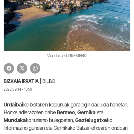
Mundaka /
URREMENDI
BIZKAIA IRRATIA
| BILBO
2023/09/14 • 10:59
Urdaibai
ko bisitarien kopuruak gora egin dau uda honetan.
Horixe adierazoten dabe
Bermeo
,
Gernika
eta
Mundaka
ko turismo bulegoetan,
Gaztelugatxe
ko
informazino gunean eta Gernikako Batzar-etxearen ondoan