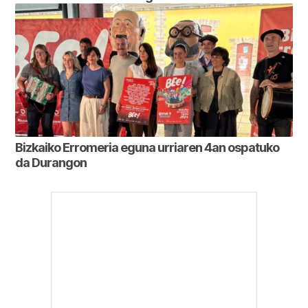
Bizkaiko Erromeria eguna urriaren 4an ospatuko
da Durangon