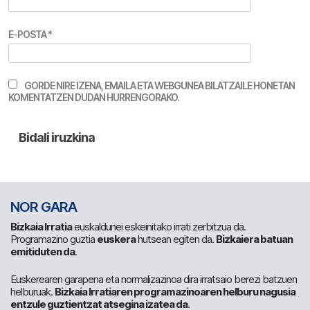
E-POSTA
*
GORDE NIRE IZENA, EMAILA ETA WEBGUNEA BILATZAILE HONETAN
KOMENTATZEN DUDAN HURRENGORAKO.
NOR GARA
Bizkaia Irratia
euskaldunei eskeinitako irrati zerbitzua da.
Programazino guztia
euskera
hutsean egiten da.
Bizkaiera batuan
emitiduten da
.
Euskerearen garapena eta normalizazinoa dira irratsaio berezi batzuen
helburuak.
Bizkaia Irratiaren programazinoaren helburu nagusia
entzule guztientzat atsegina izatea da
.