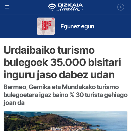
Egunez egun
Urdaibaiko turismo
bulegoek 35.000 bisitari
inguru jaso dabez udan
Bermeo, Gernika eta Mundakako turismo
bulegoetara igaz baino % 30 turista gehiago
joan da