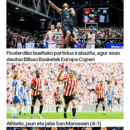
Finalerdiko bueltako partidua irabazita, agur esan
deutso Bilbao Basketek Europe Cuperi
Athletic, jaun eta jabe San Mamesen (4-1)