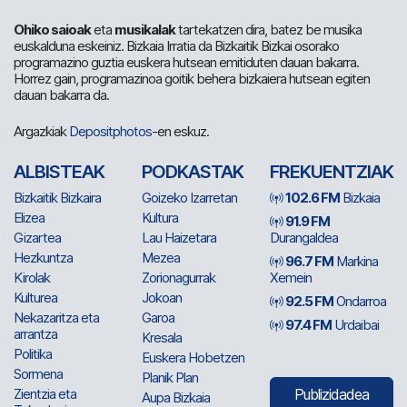
Ohiko saioak
eta
musikalak
tartekatzen dira, batez be musika
euskalduna eskeiniz. Bizkaia Irratia da Bizkaitik Bizkai osorako
programazino guztia euskera hutsean emitiduten dauan bakarra.
Horrez gain, programazinoa goitik behera bizkaiera hutsean egiten
dauan bakarra da.
Argazkiak
Depositphotos
-en eskuz.
ALBISTEAK
PODKASTAK
FREKUENTZIAK
Bizkaitik Bizkaira
Goizeko Izarretan
102.6 FM
Bizkaia
Elizea
Kultura
91.9 FM
Gizartea
Lau Haizetara
Durangaldea
Hezkuntza
Mezea
96.7 FM
Markina
Kirolak
Zorionagurrak
Xemein
Kulturea
Jokoan
92.5 FM
Ondarroa
Nekazaritza eta
Garoa
97.4 FM
Urdaibai
arrantza
Kresala
Politika
Euskera Hobetzen
Sormena
Planik Plan
Zientzia eta
Publizidadea
Aupa Bizkaia