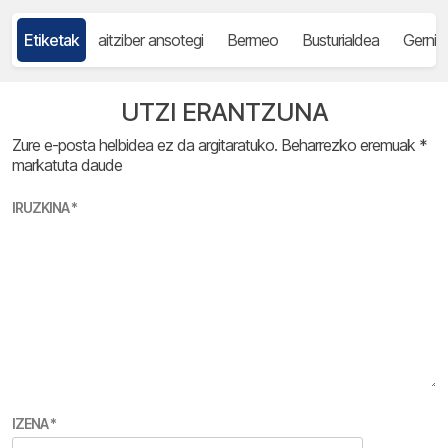
Etiketak
aitziber ansotegi
Bermeo
Busturialdea
Gernik
UTZI ERANTZUNA
Zure e-posta helbidea ez da argitaratuko.
Beharrezko eremuak
*
markatuta daude
IRUZKINA
*
IZENA
*