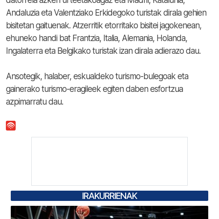
datorrela azken urteetakoagaz eta Madril, Katalunia,
Andaluzia eta Valentziako Erkidegoko turistak dirala gehien
bisitetan gaituenak. Atzerritik etorritako bisitei jagokenean,
ehuneko handi bat Frantzia, Italia, Alemania, Holanda,
Ingalaterra eta Belgikako turistak izan dirala adierazo dau.
Ansotegik, halaber, eskualdeko turismo-bulegoak eta
gainerako turismo-eragileek egiten daben esfortzua
azpimarratu dau.
IRAKURRIENAK