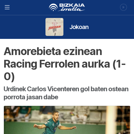
Jokoan
Amorebieta ezinean
Racing Ferrolen aurka (1-
0)
Urdinek Carlos Vicenteren gol baten ostean
porrota jasan dabe