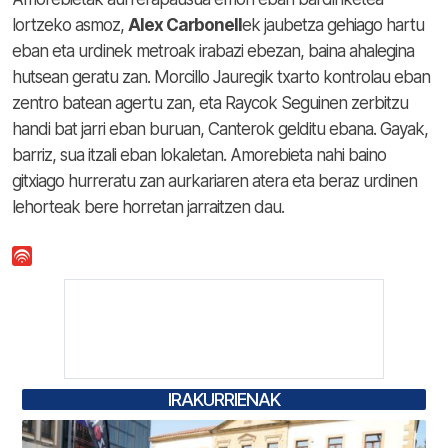
lortzeko asmoz,
Alex Carbonell
ek jaubetza gehiago hartu
eban eta urdinek metroak irabazi ebezan, baina ahalegina
hutsean geratu zan. Morcillo Jauregik txarto kontrolau eban
zentro batean agertu zan, eta Raycok Seguinen zerbitzu
handi bat jarri eban buruan, Canterok gelditu ebana. Gayak,
barriz, sua itzali eban lokaletan. Amorebieta nahi baino
gitxiago hurreratu zan aurkariaren atera eta beraz urdinen
lehorteak bere horretan jarraitzen dau.
IRAKURRIENAK