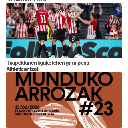
Txapeldunen ligako lehen garaipena
Athleticentzat