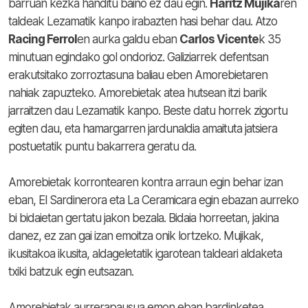
barruan kezka handitu baino ez dau egin.
Haritz Mujika
ren
taldeak Lezamatik kanpo irabazten hasi behar dau. Atzo
Racing Ferrol
en aurka galdu eban
Carlos Vicente
k 35
minutuan egindako gol ondorioz. Galiziarrek defentsan
erakutsitako zorroztasuna baliau eben Amorebietaren
nahiak zapuzteko. Amorebietak atea hutsean itzi barik
jarraitzen dau Lezamatik kanpo. Beste datu horrek zigortu
egiten dau, eta hamargarren jardunaldia amaituta jatsiera
postuetatik puntu bakarrera geratu da.
Amorebietak korrontearen kontra arraun egin behar izan
eban, El Sardinerora eta La Ceramicara egin ebazan aurreko
bi bidaietan gertatu jakon bezala. Bidaia horreetan, jakina
danez, ez zan gai izan emoitza onik lortzeko. Mujikak,
ikusitakoa ikusita, aldageletatik igarotean taldeari aldaketa
txiki batzuk egin eutsazan.
Amorebietak aurrerapausua emon eban bardinketea