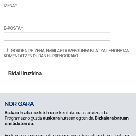
IZENA
*
E-POSTA
*
GORDE NIRE IZENA, EMAILA ETA WEBGUNEA BILATZAILE HONETAN
KOMENTATZEN DUDAN HURRENGORAKO.
NOR GARA
Bizkaia Irratia
euskaldunei eskeinitako irrati zerbitzua da.
Programazino guztia
euskera
hutsean egiten da.
Bizkaiera batuan
emitiduten da
.
Euskerearen garapena eta normalizazinoa dira irratsaio berezi batzuen