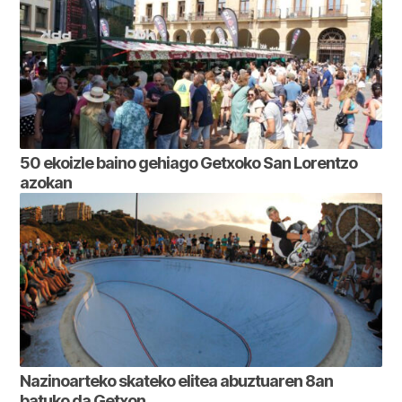
50 ekoizle baino gehiago Getxoko San Lorentzo
azokan
Nazinoarteko skateko elitea abuztuaren 8an
batuko da Getxon