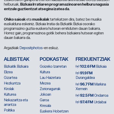
helburuak.
Bizkaia Irratiaren programazinoaren helburu nagusia
entzule guztientzat atsegina izatea da
.
Ohiko saioak
eta
musikalak
tartekatzen dira, batez be musika
euskalduna eskeiniz. Bizkaia Irratia da Bizkaitik Bizkai osorako
programazino guztia euskera hutsean emitiduten dauan bakarra.
Horrez gain, programazinoa goitik behera bizkaiera hutsean egiten
dauan bakarra da.
Argazkiak
Depositphotos
-en eskuz.
ALBISTEAK
PODKASTAK
FREKUENTZIAK
Bizkaitik Bizkaira
Goizeko Izarretan
102.6 FM
Bizkaia
Elizea
Kultura
91.9 FM
Gizartea
Lau Haizetara
Durangaldea
Hezkuntza
Mezea
96.7 FM
Markina
Kirolak
Zorionagurrak
Xemein
Kulturea
Jokoan
92.5 FM
Ondarroa
Nekazaritza eta
Garoa
97.4 FM
Urdaibai
arrantza
Kresala
Politika
Euskera Hobetzen