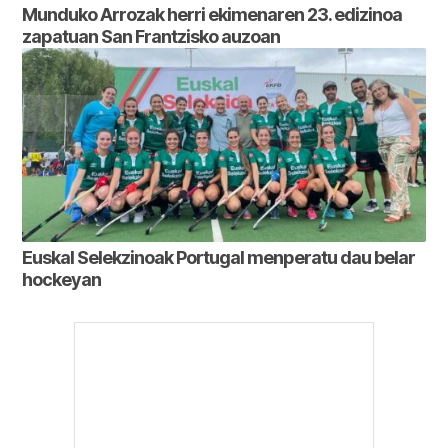
Munduko Arrozak herri ekimenaren 23. edizinoa
zapatuan San Frantzisko auzoan
Euskal Selekzinoak Portugal menperatu dau belar
hockeyan