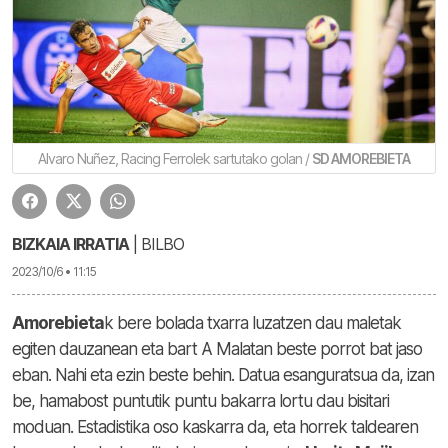
Alvaro Nuñez, Racing Ferrolek sartutako golan /
SD AMOREBIETA
BIZKAIA IRRATIA
| BILBO
2023/10/6 • 11:15
Amorebieta
k bere bolada txarra luzatzen dau maletak
egiten dauzanean eta bart A Malatan beste porrot bat jaso
eban. Nahi eta ezin beste behin. Datua esanguratsua da, izan
be, hamabost puntutik puntu bakarra lortu dau bisitari
moduan. Estadistika oso kaskarra da, eta horrek taldearen