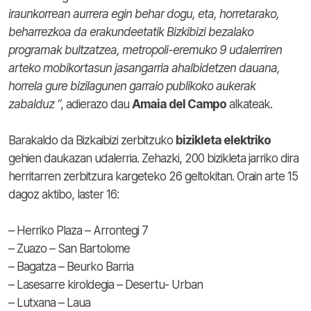
iraunkorrean aurrera egin behar dogu, eta, horretarako,
beharrezkoa da erakundeetatik Bizkibizi bezalako
programak bultzatzea, metropoli-eremuko 9 udalerriren
arteko mobikortasun jasangarria ahalbidetzen dauana,
horrela gure bizilagunen garraio publikoko aukerak
zabalduz “
, adierazo dau
Amaia del Campo
alkateak.
Barakaldo da Bizkaibizi zerbitzuko
bizikleta elektriko
gehien daukazan udalerria. Zehazki, 200 bizikleta jarriko dira
herritarren zerbitzura kargeteko 26 geltokitan. Orain arte 15
dagoz aktibo, laster 16:
– Herriko Plaza – Arrontegi 7
– Zuazo – San Bartolome
– Bagatza – Beurko Barria
– Lasesarre kiroldegia – Desertu- Urban
– Lutxana – Laua