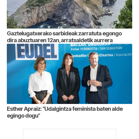
Gaztelugatxerako sarbideak zarratuta egongo
dira abuztuaren 12an, arratsaldetik aurrera
Esther Apraiz: “Udalgintza feminista baten alde
egingo dogu”