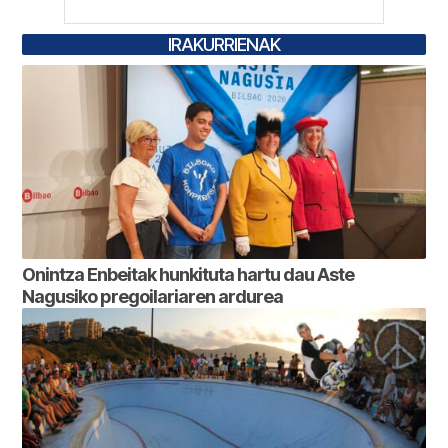
IRAKURRIENAK
Onintza Enbeitak hunkituta hartu dau Aste
Nagusiko pregoilariaren ardurea