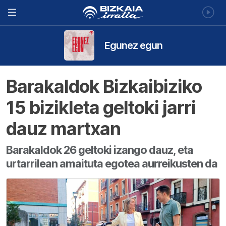
Egunez egun
Barakaldok Bizkaibiziko
15 bizikleta geltoki jarri
dauz martxan
Barakaldok 26 geltoki izango dauz, eta
urtarrilean amaituta egotea aurreikusten da