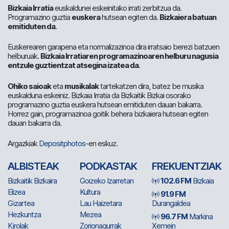
Bizkaia Irratia
euskaldunei eskeinitako irrati zerbitzua da.
Programazino guztia
euskera
hutsean egiten da.
Bizkaiera batuan
emitiduten da
.
Euskerearen garapena eta normalizazinoa dira irratsaio berezi batzuen
helburuak.
Bizkaia Irratiaren programazinoaren helburu nagusia
entzule guztientzat atsegina izatea da
.
Ohiko saioak
eta
musikalak
tartekatzen dira, batez be musika
euskalduna eskeiniz. Bizkaia Irratia da Bizkaitik Bizkai osorako
programazino guztia euskera hutsean emitiduten dauan bakarra.
Horrez gain, programazinoa goitik behera bizkaiera hutsean egiten
dauan bakarra da.
Argazkiak
Depositphotos
-en eskuz.
ALBISTEAK
PODKASTAK
FREKUENTZIAK
Bizkaitik Bizkaira
Goizeko Izarretan
102.6 FM
Bizkaia
Elizea
Kultura
91.9 FM
Gizartea
Lau Haizetara
Durangaldea
Hezkuntza
Mezea
96.7 FM
Markina
Kirolak
Zorionagurrak
Xemein