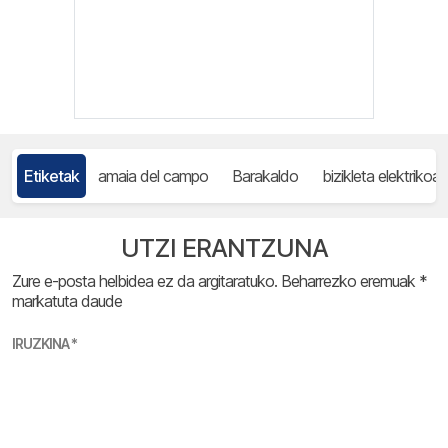
Etiketak
amaia del campo
Barakaldo
bizikleta elektrikoa
UTZI ERANTZUNA
Zure e-posta helbidea ez da argitaratuko.
Beharrezko eremuak
*
markatuta daude
IRUZKINA
*