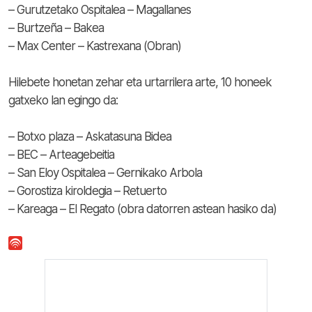
– Gurutzetako Ospitalea – Magallanes
– Burtzeña – Bakea
– Max Center – Kastrexana (Obran)
Hilebete honetan zehar eta urtarrilera arte, 10 honeek
gatxeko lan egingo da:
– Botxo plaza – Askatasuna Bidea
– BEC – Arteagebeitia
– San Eloy Ospitalea – Gernikako Arbola
– Gorostiza kiroldegia – Retuerto
– Kareaga – El Regato (obra datorren astean hasiko da)