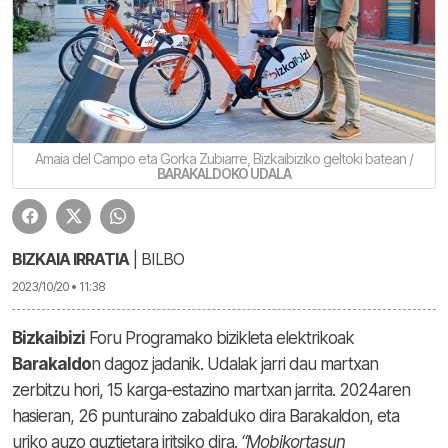
Amaia del Campo eta Gorka Zubiarre, Bizkaibiziko geltoki batean /
BARAKALDOKO UDALA
BIZKAIA IRRATIA
| BILBO
2023/10/20 • 11:38
Bizkaibizi
Foru Programako bizikleta elektrikoak
Barakaldo
n dagoz jadanik. Udalak jarri dau martxan
zerbitzu hori, 15 karga-estazino martxan jarrita. 2024aren
hasieran, 26 punturaino zabalduko dira Barakaldon, eta
uriko auzo guztietara iritsiko dira.
“Mobikortasun