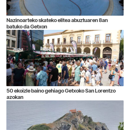
Nazinoarteko skateko elitea abuztuaren 8an
batuko da Getxon
50 ekoizle baino gehiago Getxoko San Lorentzo
azokan