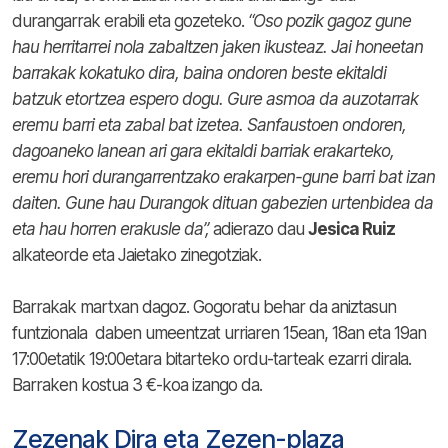
durangarrak erabili eta gozeteko.
“Oso pozik gagoz gune
hau herritarrei nola zabaltzen jaken ikusteaz. Jai honeetan
barrakak kokatuko dira, baina ondoren beste ekitaldi
batzuk etortzea espero dogu. Gure asmoa da auzotarrak
eremu barri eta zabal bat izetea. Sanfaustoen ondoren,
dagoaneko lanean ari gara ekitaldi barriak erakarteko,
eremu hori durangarrentzako erakarpen-gune barri bat izan
daiten. Gune hau Durangok dituan gabezien urtenbidea da
eta hau horren erakusle da”,
adierazo dau
Jesica Ruiz
alkateorde eta Jaietako zinegotziak.
Barrakak martxan dagoz. Gogoratu behar da aniztasun
funtzionala daben umeentzat urriaren 15ean, 18an eta 19an
17:00etatik 19:00etara bitarteko ordu-tarteak ezarri dirala.
Barraken kostua 3 €-koa izango da.
Zezenak Dira eta Zezen-plaza