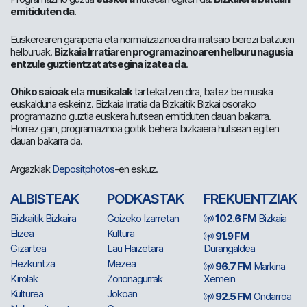
emitiduten da
.
Euskerearen garapena eta normalizazinoa dira irratsaio berezi batzuen
helburuak.
Bizkaia Irratiaren programazinoaren helburu nagusia
entzule guztientzat atsegina izatea da
.
Ohiko saioak
eta
musikalak
tartekatzen dira, batez be musika
euskalduna eskeiniz. Bizkaia Irratia da Bizkaitik Bizkai osorako
programazino guztia euskera hutsean emitiduten dauan bakarra.
Horrez gain, programazinoa goitik behera bizkaiera hutsean egiten
dauan bakarra da.
Argazkiak
Depositphotos
-en eskuz.
ALBISTEAK
PODKASTAK
FREKUENTZIAK
Bizkaitik Bizkaira
Goizeko Izarretan
102.6 FM
Bizkaia
Elizea
Kultura
91.9 FM
Gizartea
Lau Haizetara
Durangaldea
Hezkuntza
Mezea
96.7 FM
Markina
Kirolak
Zorionagurrak
Xemein
Kulturea
Jokoan
92.5 FM
Ondarroa