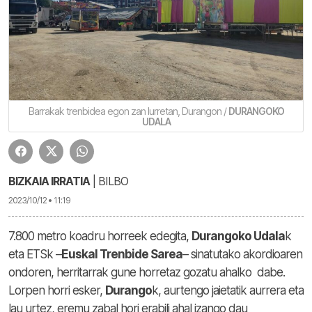
Barrakak trenbidea egon zan lurretan, Durangon /
DURANGOKO
UDALA
BIZKAIA IRRATIA
| BILBO
2023/10/12 • 11:19
7.800 metro koadru horreek edegita,
Durangoko Udala
k
eta ETSk –
Euskal Trenbide Sarea
– sinatutako akordioaren
ondoren, herritarrak gune horretaz gozatu ahalko dabe.
Lorpen horri esker,
Durango
k, aurtengo jaietatik aurrera eta
lau urtez, eremu zabal hori erabili ahal izango dau