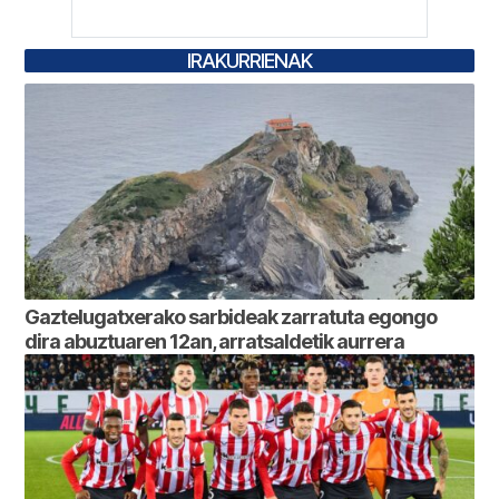
IRAKURRIENAK
Gaztelugatxerako sarbideak zarratuta egongo
dira abuztuaren 12an, arratsaldetik aurrera