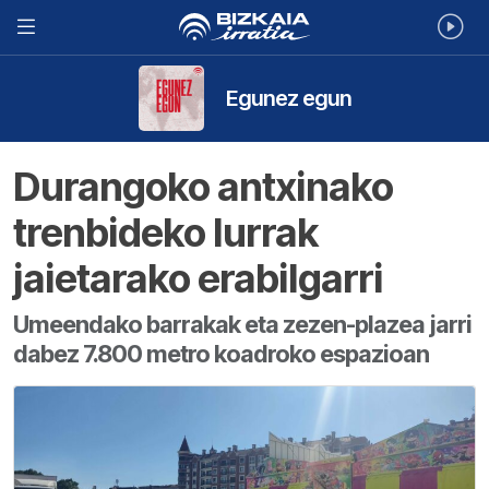
Egunez egun
Durangoko antxinako
trenbideko lurrak
jaietarako erabilgarri
Umeendako barrakak eta zezen-plazea jarri
dabez 7.800 metro koadroko espazioan