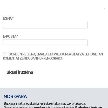
IZENA
*
E-POSTA
*
GORDE NIRE IZENA, EMAILA ETA WEBGUNEA BILATZAILE HONETAN
KOMENTATZEN DUDAN HURRENGORAKO.
NOR GARA
Bizkaia Irratia
euskaldunei eskeinitako irrati zerbitzua da.
Programazino guztia
euskera
hutsean egiten da.
Bizkaiera batuan