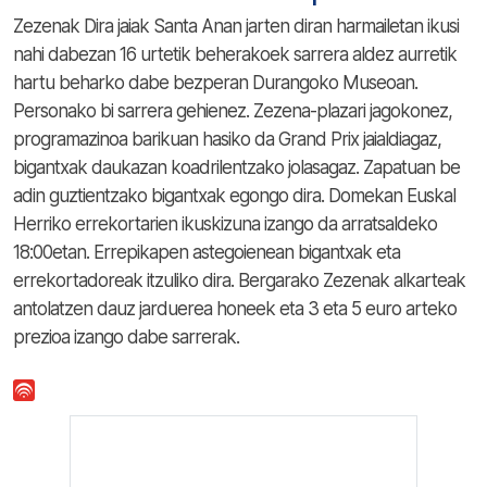
Zezenak Dira jaiak Santa Anan jarten diran harmailetan ikusi
nahi dabezan 16 urtetik beherakoek sarrera aldez aurretik
hartu beharko dabe bezperan Durangoko Museoan.
Personako bi sarrera gehienez. Zezena-plazari jagokonez,
programazinoa barikuan hasiko da Grand Prix jaialdiagaz,
bigantxak daukazan koadrilentzako jolasagaz. Zapatuan be
adin guztientzako bigantxak egongo dira. Domekan Euskal
Herriko errekortarien ikuskizuna izango da arratsaldeko
18:00etan. Errepikapen astegoienean bigantxak eta
errekortadoreak itzuliko dira. Bergarako Zezenak alkarteak
antolatzen dauz jarduerea honeek eta 3 eta 5 euro arteko
prezioa izango dabe sarrerak.