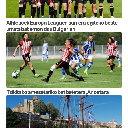
Athleticek Europa Leaguen aurrera egiteko beste
urrats bat emon dau Bulgarian
Txikitako amesetariko bat betetera, Anoetara