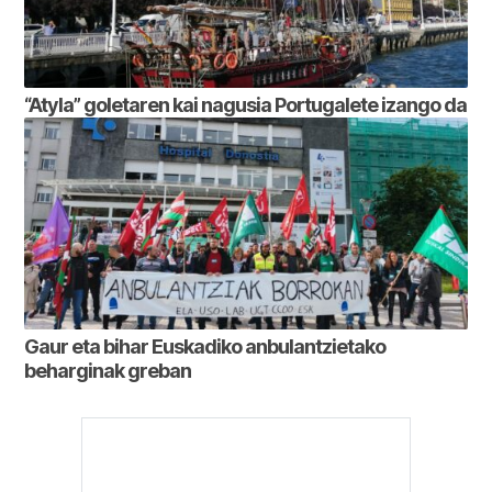
“Atyla” goletaren kai nagusia Portugalete izango da
Gaur eta bihar Euskadiko anbulantzietako
beharginak greban