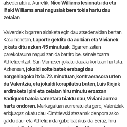
atsedenaldira. Aurretik,
Nico Williams lesionatu da eta
Iñaki Williams anai nagusiak bere tokia hartu dau
zelaian
.
Valverdek bigarren aldaketa egin dau atsedenaldian bertan.
Kasu honetan,
Laporte gelditu da aulkian eta Vivianek
jokatu ditu azken 45 minutuak
. Bigarren zatian
parekotasuna nagusi izan da barriro be, seinale txarra
Athleticentzat, San Mamesen jokatu dauala kontuan hartuta.
Azkenean,
jokaldi solte batek erabagi dau
norgehiagoka itxia. 72. minutuan, kontraerasora urten
da Valentzia, eta jokaldi korapilatsu baten, Luis Riojak
erdiraketa ipini eta zelaian hiru minutu eroazan
Sadiquek baloia sareetara bialdu dau, Viviani aurrea
hartu ondoren
. Markagailuan aurreratu eta gero, Valentziak
erlojuagaz jokatu dau -Dimitrievski atezainak denpora asko
galdu dau- eta Athletic indargabe bat ikusi da. Beraz, hiru