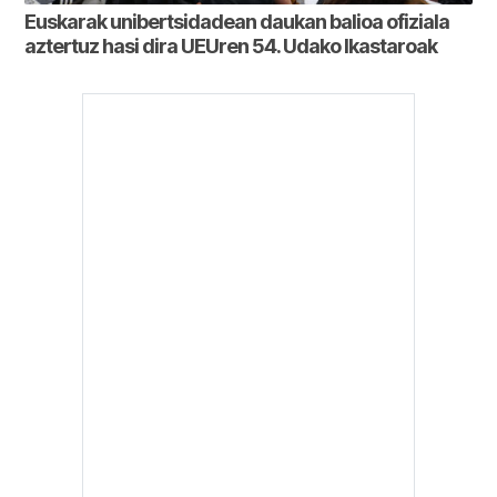
Euskarak unibertsidadean daukan balioa ofiziala
aztertuz hasi dira UEUren 54. Udako Ikastaroak