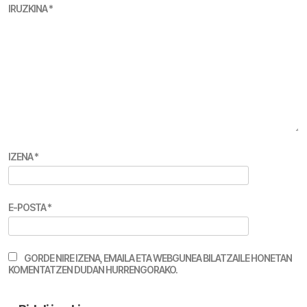
IRUZKINA
*
IZENA
*
E-POSTA
*
GORDE NIRE IZENA, EMAILA ETA WEBGUNEA BILATZAILE HONETAN
KOMENTATZEN DUDAN HURRENGORAKO.