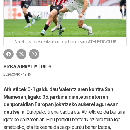
Athletic ez da Valentzia baino gehiago izan /
ATHLETIC CLUB
BIZKAIA IRRATIA
| BILBO
2026/05/10 • 18:45
Athleticek 0-1 galdu dau Valentziaren kontra San
Mamesen, ligako 35. jardunaldian, eta datorren
denporaldian Europan jokatzeko aukerei agur esan
deutse ia
. Europako trena badoa eta Athletic ez da bertara
igoteko gai izaten ari. Hiru partidu besterik ez dira falta liga
amaitzeko, eta litekeena da zazpi puntu behar izatea,