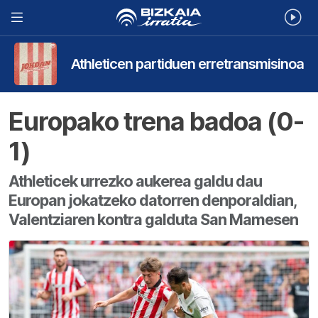
Athleticen partiduen erretransmisinoa
Europako trena badoa (0-
1)
Athleticek urrezko aukerea galdu dau
Europan jokatzeko datorren denporaldian,
Valentziaren kontra galduta San Mamesen