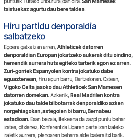
puntuak Turiako uriburura joan dira.
San Mamesek
txistuekaz agurtu dau bere taldea
.
Hiru partidu denporaldia
salbatzeko
Egoera gatxa izan arren,
Athleticek datorren
denporaldian Europan jokatzeko aukerak ditu oindino,
hemendik aurrera huts egiteko tarterik egon ez arren.
Zuri-gorriek Espanyolen kontra jokatuko dabe
eguaztenean
, hiru egun barru, Bartzelonan. Ostean,
Vigoko Celta jasoko dau Athleticek San Mamesen
datorren domekan
. Azkenik,
Real Madrilen kontra
jokatuko dau talde bilbotarrak denporaldiko azken
norgehiagokan, astegoien bi barru, Bernabeu
estadioan
. Esan bezala, litekeena da zazpi puntu behar
izatea, gitxienez, Konferentzia Ligaren parte izan izateko
irailetik aurrera, plenoaren beharra alde batera itxi barik.