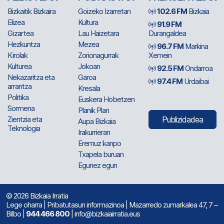
Bizkaitik Bizkaira
Goizeko Izarretan
102.6 FM
Bizkaia
Elizea
Kultura
91.9 FM
Gizartea
Lau Haizetara
Durangaldea
Hezkuntza
Mezea
96.7 FM
Markina
Kirolak
Zorionagurrak
Xemein
Kulturea
Jokoan
92.5 FM
Ondarroa
Nekazaritza eta
Garoa
97.4 FM
Urdaibai
arrantza
Kresala
Politika
Euskera Hobetzen
Sormena
Planik Plan
Zientzia eta
Publizidadea
Aupa Bizkaia
Teknologia
Irakurrieran
Eremuz kanpo
Txapela buruan
Egunez egun
© 2026 Bizkaia Irratia
Lege oharra
|
Pribatutasun informazinoa
| Mazarredo zumarkalea 47, 7 –
Bilbo |
944 466 800
| info@bizkaiairratia.eus