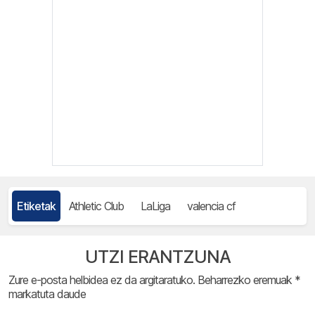
Etiketak
Athletic Club
LaLiga
valencia cf
UTZI ERANTZUNA
Zure e-posta helbidea ez da argitaratuko.
Beharrezko eremuak
*
markatuta daude