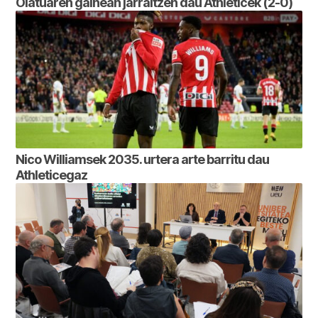
Olatuaren gainean jarraitzen dau Athleticek (2-0)
Nico Williamsek 2035. urtera arte barritu dau
Athleticegaz