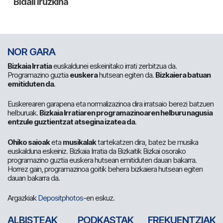
NOR GARA
Bizkaia Irratia
euskaldunei eskeinitako irrati zerbitzua da.
Programazino guztia
euskera
hutsean egiten da.
Bizkaiera batuan
emitiduten da
.
Euskerearen garapena eta normalizazinoa dira irratsaio berezi batzuen
helburuak.
Bizkaia Irratiaren programazinoaren helburu nagusia
entzule guztientzat atsegina izatea da
.
Ohiko saioak
eta
musikalak
tartekatzen dira, batez be musika
euskalduna eskeiniz. Bizkaia Irratia da Bizkaitik Bizkai osorako
programazino guztia euskera hutsean emitiduten dauan bakarra.
Horrez gain, programazinoa goitik behera bizkaiera hutsean egiten
dauan bakarra da.
Argazkiak
Depositphotos
-en eskuz.
ALBISTEAK
PODKASTAK
FREKUENTZIAK