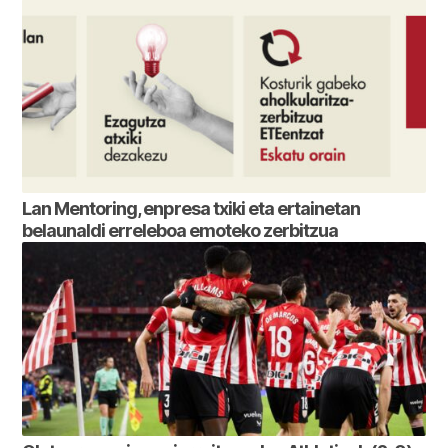
Lan Mentoring, enpresa txiki eta ertainetan
belaunaldi erreleboa emoteko zerbitzua