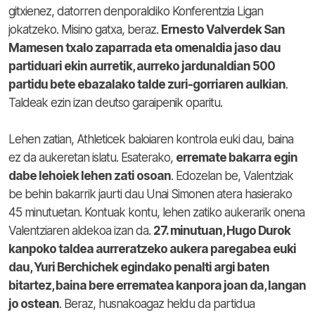
gitxienez, datorren denporaldiko Konferentzia Ligan
jokatzeko. Misino gatxa, beraz.
Ernesto Valverdek San
Mamesen txalo zaparrada eta omenaldia jaso dau
partiduari ekin aurretik, aurreko jardunaldian 500
partidu bete ebazalako talde zuri-gorriaren aulkian
.
Taldeak ezin izan deutso garaipenik oparitu.
Lehen zatian, Athleticek baloiaren kontrola euki dau, baina
ez da aukeretan islatu. Esaterako,
erremate bakarra egin
dabe lehoiek lehen zati osoan
. Edozelan be, Valentziak
be behin bakarrik jaurti dau Unai Simonen atera hasierako
45 minutuetan. Kontuak kontu, lehen zatiko aukerarik onena
Valentziaren aldekoa izan da.
27. minutuan, Hugo Durok
kanpoko taldea aurreratzeko aukera paregabea euki
dau, Yuri Berchichek egindako penalti argi baten
bitartez, baina bere errematea kanpora joan da, langan
jo ostean
. Beraz, husnakoagaz heldu da partidua