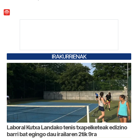
IRAKURRIENAK
Laboral Kutxa Landako tenis txapelketeak edizino
barri bat egingo dau irailaren 2tik 9ra